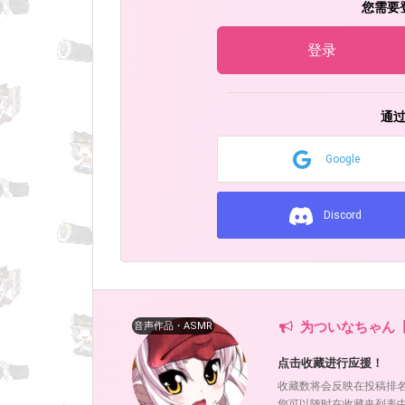
您需要
登录
通
Google
Discord
为ついなちゃん
音声作品・ASMR
点击收藏进行应援！
收藏数将会反映在投稿排
您可以随时在收藏夹列表