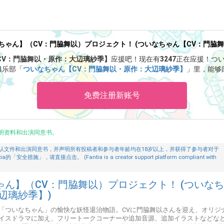
ゃん】（CV：門脇舞以）プロジェクト！ (ついなちゃん【CV：門脇
CV：門脇舞以・原作：大辺璃紗季】
应援吧！
现在有
3247
正在应援！
つ
俱乐部「
ついなちゃん【CV：門脇舞以・原作：大辺璃紗季】
」里，能够
クライブ予約お申込み開始❣️【SPゲスト：とろ美様🌟】
」等特别内容。
免费注册新账号
明资料和出演同意书。
认文件和出演同意书，并声明所有投稿者和参与者年龄均在18岁以上，并获得了参与者对于
」，请直接点击。 (Fantia is a creator support platform compliant with
ん】（CV：門脇舞以）プロジェクト！ (ついな
辺璃紗季】)
「ついなちゃん」の愉快な妖怪退治物語。CVに門脇舞以さんを迎え、オリジ
イスドラマに加え、フリートークコーナーや追加音源、追加イラストなどな