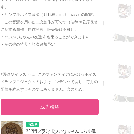
す。
・サンプルボイス音源（月15種。mp3、wav）の配信。
この音源を用いた二次創作が可です（法律や公序良俗
に反する創作、自作発言、販売等は不可）。
・#ついなちゃんの友達 を名乗ることができますw
・その他の特典も順次追加予定！
※漫画やイラストは、このファンティアにおけるボイス
ドラマプロジェクトのおまけコンテンツであり、毎月の
配信を約束するものではありません。念のため。
成为粉丝
有空余
217円プラン【ついなちゃんにお小遣