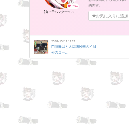
的内容。
3247
【鬼っ子ハンターついなちゃん】（CV：門脇舞以）プロジェクト！ (ついなちゃん【CV：門脇舞以・原作：大辺璃紗季】)
お気に入りに追加
2018/10/17 12:23
門脇舞以と大辺璃紗季のﾄﾞﾙﾙ
ｩｯのコー...