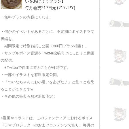
いをあげようプラン】
每月会费217日元 (217 JPY)
→無料プランの内容にくわえ、
・何かのイベントがあるごとに、不定期にボイスドラマ
後編を、
期間限定で特別お試し公開（500円プラン相当）。
・サンプルボイス音源をTwitter投稿向けにしたミニ動画
の配信。
※Twitterで自由に遊ぶことが可能です。
・一部のイラストを有料限定公開。
・「ついなちゃんにお小遣いをあげたよ」と堂々と名乗
ることができますw
・その他の特典も順次追加予定！
※漫画やイラストは、このファンティアにおけるボイス
ドラマプロジェクトのおまけコンテンツであり、毎月の