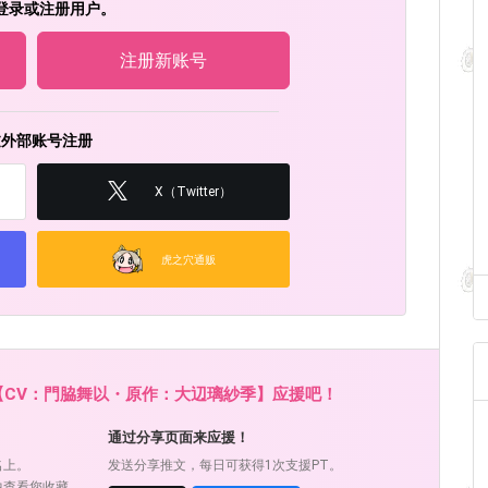
登录或注册用户。
注册新账号
过外部账号注册
X（Twitter）
虎之穴通贩
【CV：門脇舞以・原作：大辺璃紗季】应援吧！
通过分享页面来应援！
名上。
发送分享推文，每日可获得1次支援PT。
中查看您收藏