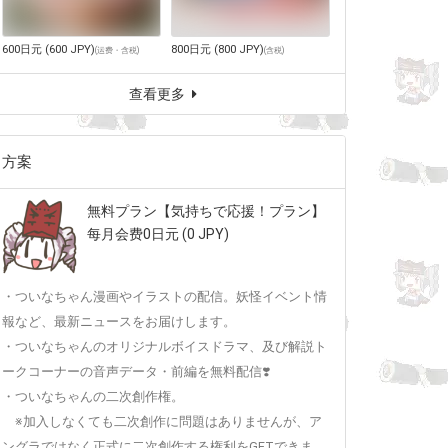
600日元 (600 JPY)
800日元 (800 JPY)
(
运费・含税
)
(
含税
)
查看更多
方案
無料プラン【気持ちで応援！プラン】
每月会费0日元 (0 JPY)
・ついなちゃん漫画やイラストの配信。妖怪イベント情
報など、最新ニュースをお届けします。
・ついなちゃんのオリジナルボイスドラマ、及び解説ト
ークコーナーの音声データ・前編を無料配信❣️
・ついなちゃんの二次創作権。
※加入しなくても二次創作に問題はありませんが、ア
ングラではなく正式に二次創作する権利をGETできま