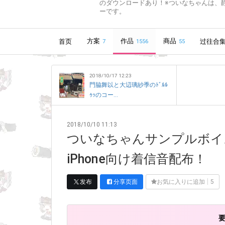
のダウンロードあり！※ついなちゃんは、
ーです。
方案
作品
商品
首页
过往合
7
1556
55
2018/10/17 12:23
門脇舞以と大辺璃紗季のﾄﾞﾙﾙ
ｩｯのコー...
2018/10/10 11:13
ついなちゃんサンプルボイス 
iPhone向け着信音配布！
发布
分享页面
お気に入りに追加
5