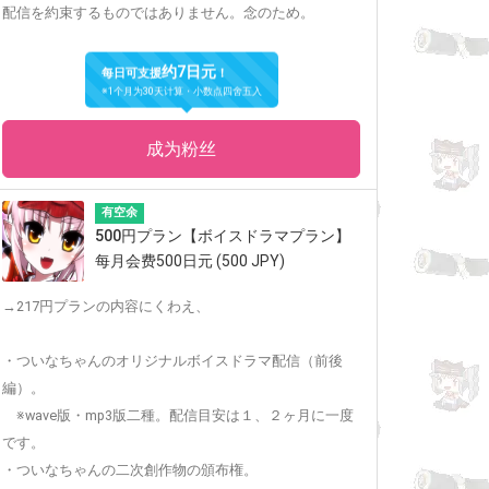
配信を約束するものではありません。念のため。
约7日元
每日可支援
！
※1个月为30天计算・小数点四舍五入
成为粉丝
有空余
500円プラン【ボイスドラマプラン】
每月会费500日元 (500 JPY)
→217円プランの内容にくわえ、
・ついなちゃんのオリジナルボイスドラマ配信（前後
編）。
※wave版・mp3版二種。配信目安は１、２ヶ月に一度
です。
・ついなちゃんの二次創作物の頒布権。