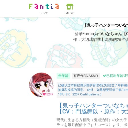
トップ
Market
【鬼っ子ハンターついなち
登录Fantia为
ついなちゃん【
作：大辺璃紗季】老师的粉丝
全年龄
有声作品/ASMR
已提出年龄证
已确认过本粉丝俱乐部的管理者已经提交了年龄确
拍摄和投稿的同意。 此外，如果想要详细了解Fantia的「安全措施
3247
18 U.S.C. 2257 Certifications.)
【鬼っ子ハンターついなちゃ
【CV：門脇舞以・原作：大
現代に生きる方相氏（鬼退治師）の女の子
ラマを毎月配信中です！コースにより、ボ