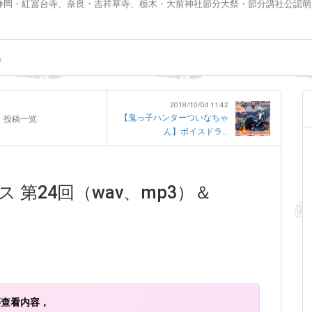
静岡・紅冨台寺、奈良・吉祥草寺、栃木・大前神社節分大祭・節分講社公認萌
集
2018/10/04 11:42
【鬼っ子ハンターついなちゃ
投稿一览
ん】ボイスドラ...
第24回（wav、mp3）＆
要查看内容，