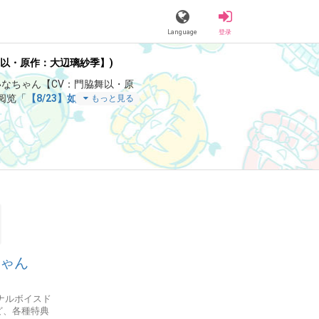
Language
登录
舞以・原作：大辺璃紗季】)
いなちゃん【CV：門脇舞以・原
阅览「
【8/23】如月追儺祭トー
もっと見る
ちゃん
ナルボイスド
ど、各種特典