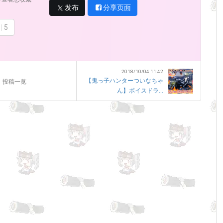
发布
分享页面
5
2018/10/04 11:42
【鬼っ子ハンターついなちゃ
投稿一览
ん】ボイスドラ...