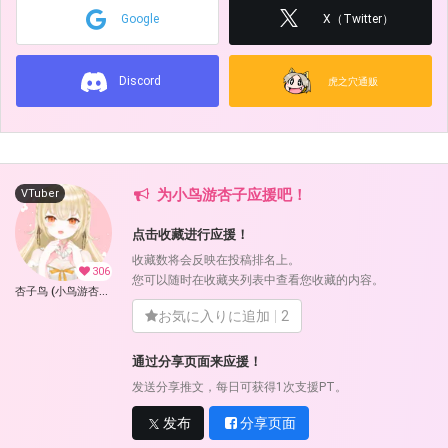
Google
X（Twitter）
Discord
虎之穴通贩
为小鸟游杏子应援吧！
VTuber
点击收藏进行应援！
收藏数将会反映在投稿排名上。
306
您可以随时在收藏夹列表中查看您收藏的内容。
杏子鸟 (小鸟游杏子)
お気に入りに追加
2
通过分享页面来应援！
发送分享推文，每日可获得1次支援PT。
发布
分享页面