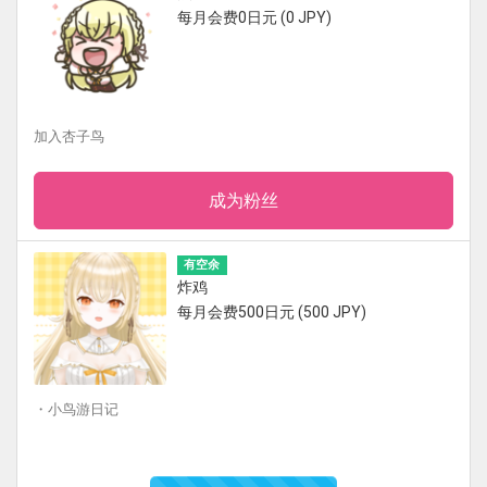
每月会费0日元 (0 JPY)
加入杏子鸟
成为粉丝
有空余
炸鸡
每月会费500日元 (500 JPY)
・小鸟游日记