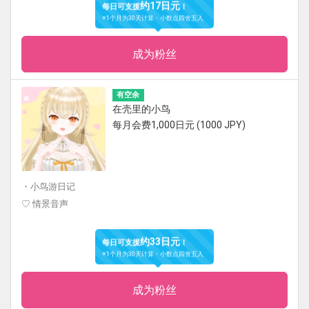
约17日元
每日可支援
！
※1个月为30天计算・小数点四舍五入
成为粉丝
有空余
在壳里的小鸟
每月会费1,000日元 (1000 JPY)
・小鸟游日记
♡ 情景音声
约33日元
每日可支援
！
※1个月为30天计算・小数点四舍五入
成为粉丝