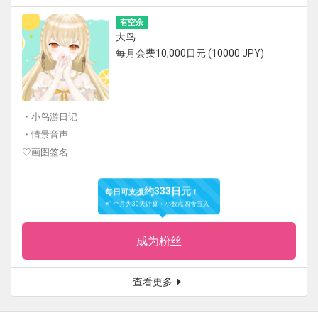
有空余
大鸟
每月会费10,000日元 (10000 JPY)
・小鸟游日记
・情景音声
♡画图签名
约333日元
每日可支援
！
※1个月为30天计算・小数点四舍五入
成为粉丝
查看更多