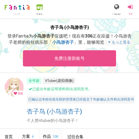
トップ
Language
登录
Market
杏子鸟 (小鸟游杏子)
登录Fantia为
小鸟游杏子
应援吧！
现在有
306
正在应援！
小鸟游杏
子老师的粉丝俱乐部「
小鸟游杏子
」里，能够阅览「
怎么去加拿
もっと見る
大
」等特别内容。
免费注册新账号
全年龄
VTuber(虚拟偶像)
已提出年龄证明资料和出演同意书。
306
已确认过本粉丝俱乐部的管理者已经提交了年龄确认文件和出演同意书，并声明所有投稿者和参与者
杏子鸟 (小鸟游杏子)
个人势Vtuber的小鸟游杏子！
方案
作品
首页
过往合集
4
108