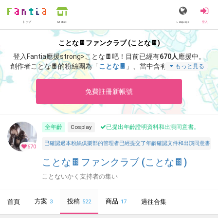
トップ
Language
登入
Market
ことな🍫ファンクラブ (ことな🍫)
登入Fantia應援strong>ことな🍫吧！
目前已經有
670人
應援中。
創作者ことな🍫的粉絲團為「
ことな🍫
」、當中含有「
えちえち動
もっと見る
画たち💙
」等非常獨特的內容滿足您的視覺感官享受。
免費註冊新帳號
全年齡
Cosplay
已提出年齡證明資料和出演同意書。
已確認過本粉絲俱樂部的管理者已經提交了年齡確認文件和出演同意書，並聲明所有投稿者和參與者
670
ことな🍫ファンクラブ (ことな🍫)
ことないかく支持者の集い
方案
投稿
商品
首頁
過往合集
3
522
17