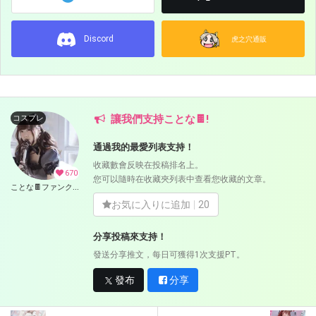
Discord
虎之穴通販
讓我們支持ことな🍫!
コスプレ
通過我的最愛列表支持！
收藏數會反映在投稿排名上。
670
您可以隨時在收藏夾列表中查看您收藏的文章。
ことな🍫ファンクラブ (ことな🍫)
お気に入りに追加
20
分享投稿來支持！
發送分享推文，每日可獲得1次支援PT。
發布
分享