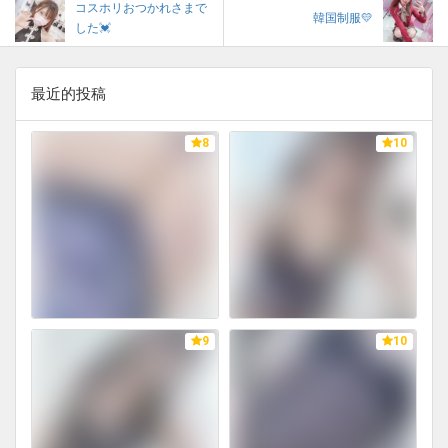
コスホリおつかれさまで
韓国制服💛
した💓
最近的投稿
8
10
9
10