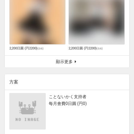
2,200日圓 (円2200)
2,200日圓 (円2200)
(
含稅
)
(
含稅
)
顯示更多
方案
ことないかく支持者
每月會費0日圓 (円0)