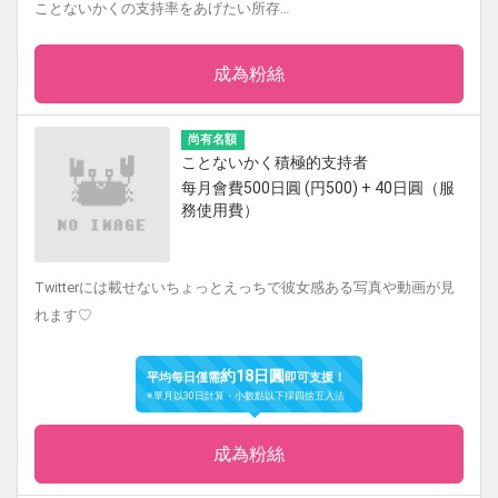
ことないかくの支持率をあげたい所存…
成為粉絲
尚有名額
ことないかく積極的支持者
每月會費500日圓 (円500) + 40日圓（服
務使用費）
Twitterには載せないちょっとえっちで彼女感ある写真や動画が見
れます♡
約18日圓
平均每日僅需
即可支援！
※單月以30日計算・小數點以下採四捨五入法
成為粉絲