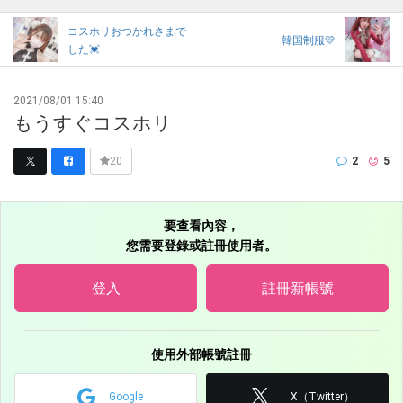
コスホリおつかれさまで
韓国制服💛
した💓
2021/08/01 15:40
もうすぐコスホリ
2
5
20
要查看內容，
您需要登錄或註冊使用者。
登入
註冊新帳號
使用外部帳號註冊
Google
X（Twitter）