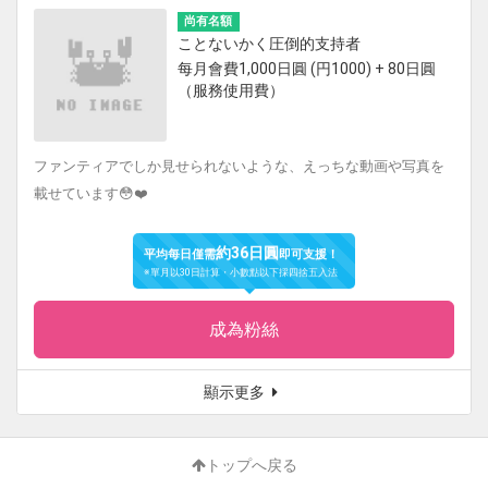
尚有名額
ことないかく圧倒的支持者
每月會費1,000日圓 (円1000) + 80日圓
（服務使用費）
ファンティアでしか見せられないような、えっちな動画や写真を
載せています😳❤️
約36日圓
平均每日僅需
即可支援！
※單月以30日計算・小數點以下採四捨五入法
成為粉絲
顯示更多
トップへ戻る