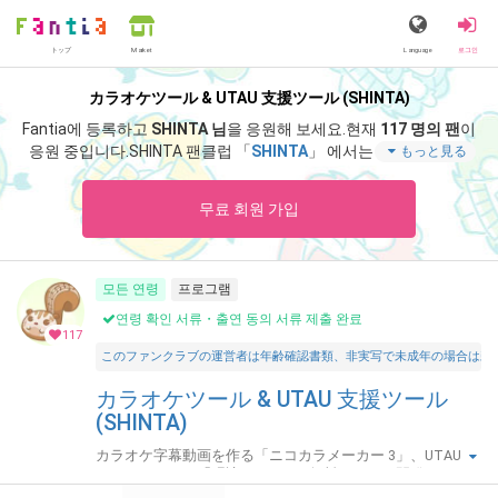
トップ
Language
로그인
Market
カラオケツール & UTAU 支援ツール (SHINTA)
Fantia에 등록하고
SHINTA 님
을 응원해 보세요.
현재
117 명의 팬
이
응원 중입니다.
SHINTA 팬클럽 「
SHINTA
」 에서는 「
ニコカラメ
もっと見る
ーカー 3 Ver 13.67 更新内容ピックアップ（特典記事）
」 등 스페
셜 콘텐츠를 즐기실 수 있습니다.
무료 회원 가입
모든 연령
프로그램
연령 확인 서류・출연 동의 서류 제출 완료
117
このファンクラブの運営者は年齢確認書類、非実写で未成年の場合は親
カラオケツール & UTAU 支援ツール
(SHINTA)
カラオケ字幕動画を作る「ニコカラメーカー 3」、UTAU お
しゃべりツール「唄詠 2」などの無料ツールを開発してい
ます。