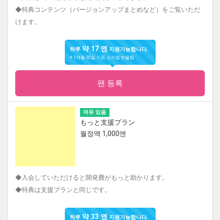
◆特典コンテンツ（バージョンアップまとめなど）をご覧いただ
けます。
약 17 엔
하루
지원가능합니다.
※ 1개월 30일 기준, 소수점 반올림
팬 등록
여유 있음
もっと支援プラン
월정액 1,000엔
◆入会していただけると開発費がもっと助かります。
◆特典は支援プランと同じです。
약 33 엔
하루
지원가능합니다.