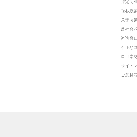
特定商
隐私政
关于向
反社会
咨询窗
不正な
ロゴ素
サイト
ご意見