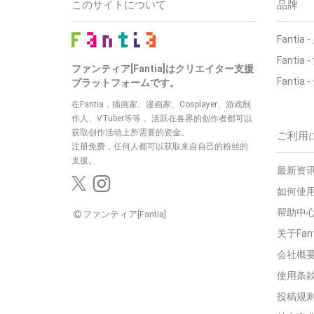
このサイトについて
品牌
Fantia
-
Fantia
-
ファンティア[Fantia]はクリエイター支援
Fantia
-
プラットフォームです。
在Fantia，插画家、漫画家、Cosplayer、游戏制
作人、VTuber等等，
活跃在各界的创作者都可以
获取创作活动上所需要的资金。
ご利用
注册免费，任何人都可以获取来自自己的粉丝的
支援。
最新资讯
如何使用
帮助中
ファンティア[Fantia]
关于Fan
会社概
使用条
投稿规