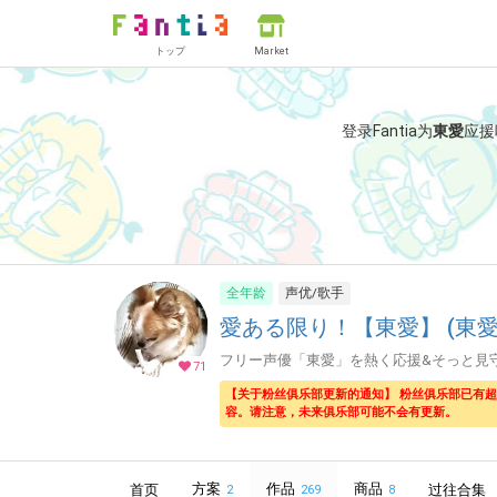
トップ
Market
登录Fantia为
東愛
应援
全年龄
声优/歌手
愛ある限り！【東愛】 (東愛
フリー声優「東愛」を熱く応援&そっと見
71
【关于粉丝俱乐部更新的通知】 粉丝俱乐部已有
容。请注意，未来俱乐部可能不会有更新。
方案
作品
商品
首页
过往合集
2
269
8