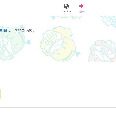
Language
登录
明日は
」等特别内容。