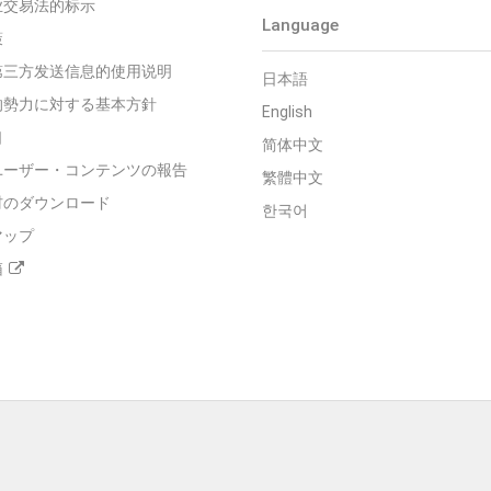
业交易法的标示
Language
策
第三方发送信息的使用说明
日本語
的勢力に対する基本方針
English
口
简体中文
ユーザー・コンテンツの報告
繁體中文
材のダウンロード
한국어
マップ
箱