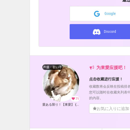
通
Google
Discord
为東愛应援吧！
声優・歌い手
点击收藏进行应援！
收藏数将会反映在投稿排
您可以随时在收藏夹列表
的内容。
71
愛ある限り！【東愛】 (東愛)
お気に入りに追加