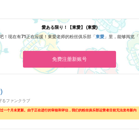
愛ある限り！【東愛】 (東愛)
吧！
现在有
71
正在应援！
東愛老师的粉丝俱乐部「
東愛
」里，能够阅览「
免费注册新账号
)
守るファンクラブ
超过一个月未更新。由于正在进行的审核和评估，我们的粉丝俱乐部运营者目前无法发布新内