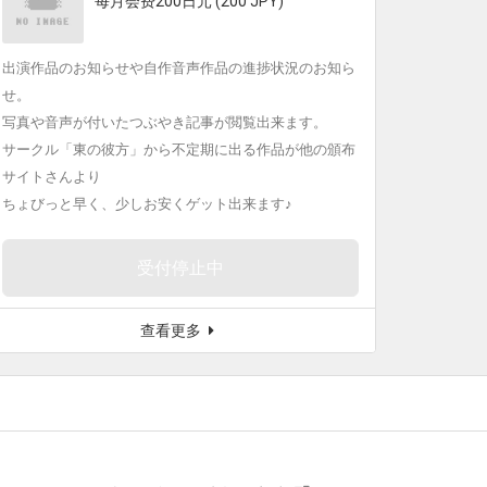
每月会费200日元 (200 JPY)
出演作品のお知らせや自作音声作品の進捗状況のお知ら
せ。
写真や音声が付いたつぶやき記事が閲覧出来ます。
サークル「東の彼方」から不定期に出る作品が他の頒布
サイトさんより
ちょびっと早く、少しお安くゲット出来ます♪
受付停止中
查看更多