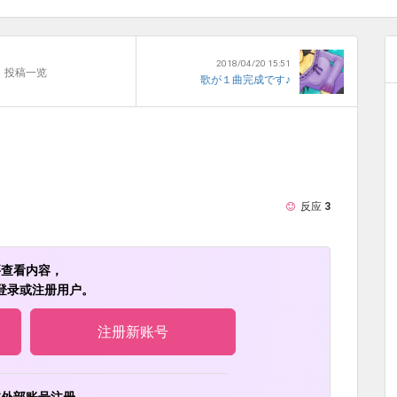
2018/04/20 15:51
投稿一览
歌が１曲完成です♪
反应
3
要查看内容，
登录或注册用户。
注册新账号