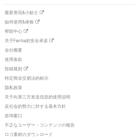
最新资讯&小贴士
如何使用&体验
帮助中心
关于Fantia的安全承诺
会社概要
使用条款
投稿规则
特定商业交易法的标示
隐私政策
关于向第三方发送信息的使用说明
反社会的勢力に対する基本方針
咨询窗口
不正なユーザー・コンテンツの報告
ロゴ素材のダウンロード