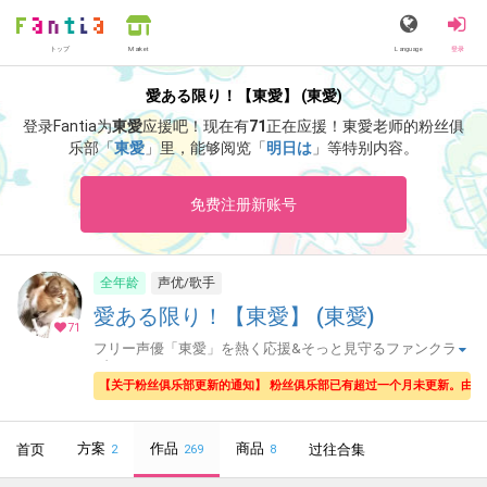
トップ
Language
登录
Market
愛ある限り！【東愛】 (東愛)
登录Fantia为
東愛
应援吧！
现在有
71
正在应援！
東愛老师的粉丝俱
乐部「
東愛
」里，能够阅览「
明日は
」等特别内容。
免费注册新账号
全年龄
声优/歌手
愛ある限り！【東愛】 (東愛)
71
フリー声優「東愛」を熱く応援&そっと見守るファンクラ
ブ
【关于粉丝俱乐部更新的通知】 粉丝俱乐部已有超过一个月未更新。由
方案
作品
商品
首页
过往合集
2
269
8