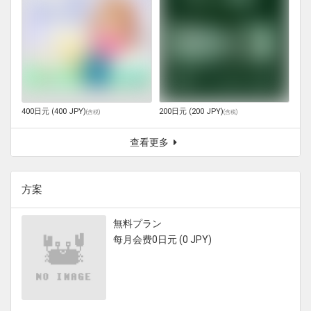
400日元 (400 JPY)
200日元 (200 JPY)
(
含税
)
(
含税
)
查看更多
方案
無料プラン
每月会费0日元 (0 JPY)