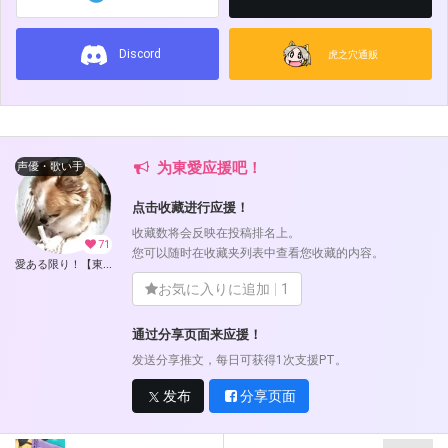
Discord
虎之穴通贩
为東愛应援吧！
声優・歌い手
点击收藏进行应援！
收藏数将会反映在投稿排名上。
71
您可以随时在收藏夹列表中查看您收藏的内容。
愛ある限り！【東愛】 (東愛)
お気に入りに追加
1
通过分享页面来应援！
发送分享推文，每日可获得1次支援PT。
发布
分享页面