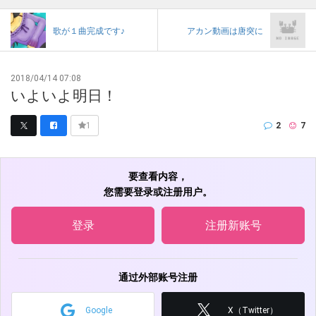
歌が１曲完成です♪
アカン動画は唐突に
2018/04/14 07:08
いよいよ明日！
2
7
1
要查看内容，
您需要登录或注册用户。
登录
注册新账号
通过外部账号注册
Google
X（Twitter）