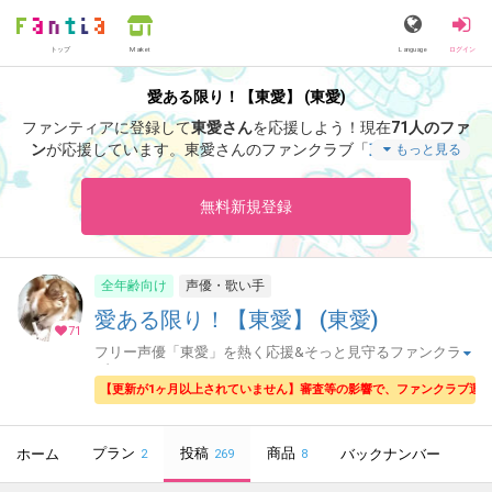
トップ
Language
ログイン
Market
愛ある限り！【東愛】 (東愛)
ファンティアに登録して
東愛さん
を応援しよう！
現在
71人のファ
ン
が応援しています。
東愛さんのファンクラブ「
東愛
」では、
もっと見る
「
明日は
」などの特別なコンテンツをお楽しみいただけます。
無料新規登録
全年齢向け
声優・歌い手
愛ある限り！【東愛】 (東愛)
71
フリー声優「東愛」を熱く応援&そっと見守るファンクラ
ブ
【更新が1ヶ月以上されていません】審査等の影響で、ファンクラブ運
プラン
投稿
商品
ホーム
バックナンバー
2
269
8