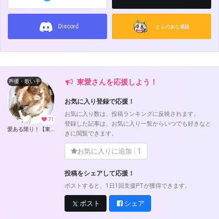
Discord
とらのあな通販
東愛さんを応援しよう！
声優・歌い手
お気に入り登録で応援！
お気に入り数は、投稿ランキングに反映されます。
71
登録した記事は、お気に入り一覧からいつでも好きなと
愛ある限り！【東愛】 (東愛)
きに閲覧できます。
お気に入りに追加
1
投稿をシェアして応援！
ポストすると、1日1回支援PTが獲得できます。
ポスト
シェア