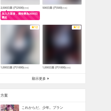
2,500日圓 (円2500)
500日圓 (円500)
(
含稅
)
(
含稅
)
加入方案後，價格變為2000日
圓起
12
12
1,000日圓 (円1000)
1,000日圓 (円1000)
(
含稅
)
(
含稅
)
顯示更多
方案
これからだ、少年。プラン