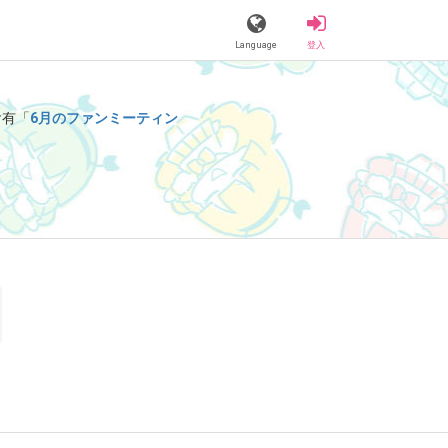
Language
登入
含有「
6月のファンミーティン