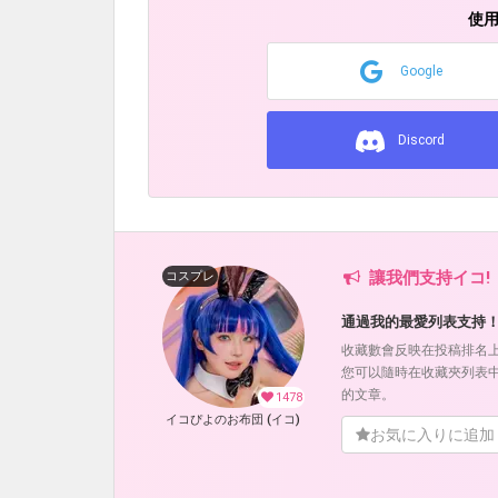
使
Google
Discord
讓我們支持イコ!
コスプレ
通過我的最愛列表支持
收藏數會反映在投稿排名
您可以隨時在收藏夾列表
的文章。
1478
イコぴよのお布団 (イコ)
お気に入りに追加