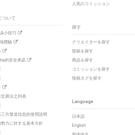
人気のコミッション
について
探す
&小技巧
&體驗
クリエイターを探す
心
投稿を探す
tia的安全承諾
商品を探す
要
コミッションを探す
款
投稿タグを探す
針
業交易法之列表
Language
策
第三方發送信息的使用說明
日本語
的勢力に対する基本方針
English
口
简体中文