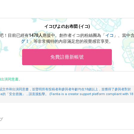
イコぴよのお布団 (イコ)
コ吧！
目前已經有
1478人
應援中。
創作者イコ的粉絲團為「
イコ
」、當中
グ！
」等非常獨特的內容滿足您的視覺感官享受。
免費註冊新帳號
和出演同意書。
認文件和出演同意書，並聲明所有投稿者和參與者年齡均在18歲以上，並獲得了參與者對於
請直接點擊。 (Fantia is a creator support platform compliant with 18
プ