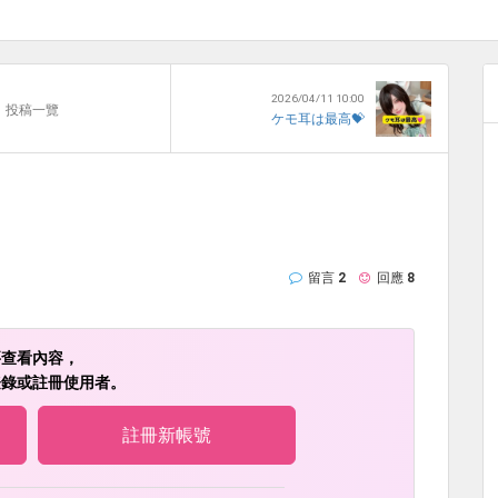
2026/04/11 10:00
投稿一覽
ケモ耳は最高💝
！
留言
2
回應
8
要查看內容，
登錄或註冊使用者。
註冊新帳號