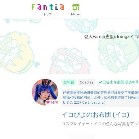
トップ
Market
登入Fantia應援strong>イ
全年齡
Cosplay
已提出年齡證明資料
已確認過本粉絲俱樂部的管理者已經提交了年齡確
拍攝和投稿的同意。此外，如果想要詳細了解Fantia的「安全措施」，
1478
U.S.C. 2257 Certifications.)
イコぴよのお布団 (イコ)
コスプレイヤー・イコの色んな写真をアッ