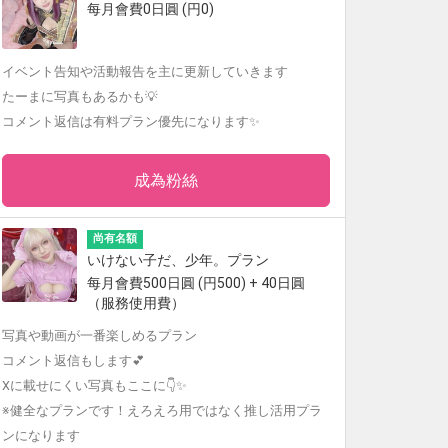
每月會費0日圓 (円0)
イベント告知や活動報告を主に更新していきます
たーまに写真もあるかも💡
コメント返信は有料プラン優先になります✨
成為粉絲
尚有名額
いけない子だ、少年。プラン
每月會費500日圓 (円500) + 40日圓
（服務使用費）
写真や動画が一番楽しめるプラン
コメント返信もします💕
Xに載せにくい写真もここに👇✨
※健全なプランです！えろえろ用ではなく推し活用プラ
ンになります