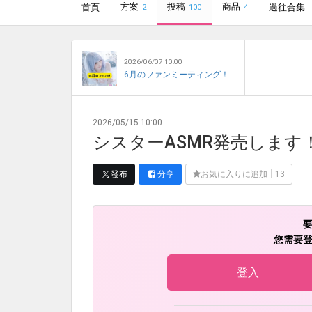
方案
投稿
商品
首頁
過往合集
2
100
4
2026/06/07 10:00
6月のファンミーティング！
2026/05/15 10:00
シスターASMR発売します
發布
分享
お気に入りに追加
13
您需要
登入