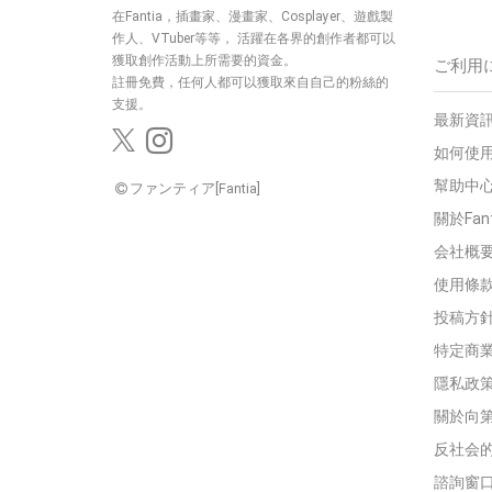
在Fantia，插畫家、漫畫家、Cosplayer、遊戲製
作人、VTuber等等，
活躍在各界的創作者都可以
獲取創作活動上所需要的資金。
ご利用
註冊免費，任何人都可以獲取來自自己的粉絲的
支援。
最新資訊
如何使用
幫助中
ファンティア[Fantia]
關於Fan
会社概
使用條
投稿方
特定商
隱私政
關於向
反社会
諮詢窗