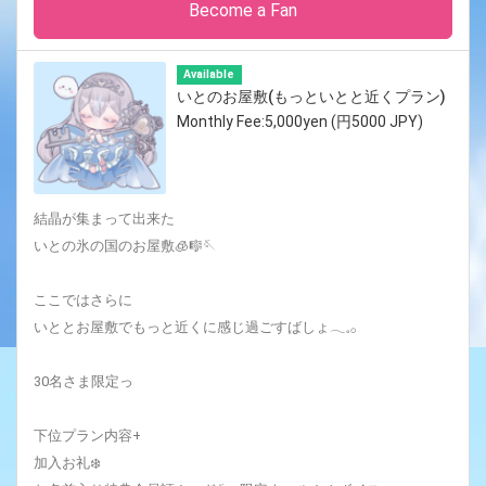
Become a Fan
Available
いとのお屋敷(もっといとと近くプラン)
Monthly Fee:5,000yen (円5000 JPY)
結晶が集まって出来た
いとの氷の国のお屋敷🧊🎼🪡
ここではさらに
いととお屋敷でもっと近くに感じ過ごすばしょ𓂃𓈒𓂂
30名さま限定っ
下位プラン内容+
加入お礼❄️‎