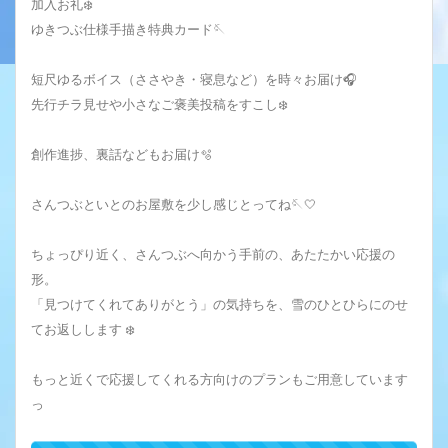
加入お礼❄️
ゆきつぶ仕様手描き特典カード🪡
短尺ゆるボイス（ささやき・寝息など）を時々お届け🎧
先行チラ見せや小さなご褒美投稿をすこし❄️
創作進捗、裏話などもお届け🫧
さんつぶといとのお屋敷を少し感じとってね🪡🤍
ちょっぴり近く、さんつぶへ向かう手前の、あたたかい応援の
形。
「見つけてくれてありがとう」の気持ちを、雪のひとひらにのせ
てお返しします ❄️
もっと近くで応援してくれる方向けのプランもご用意しています
っ