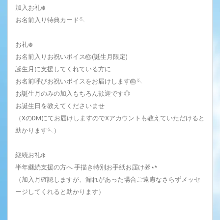
加入お礼❄️
お名前入り特典カード🪡
お礼❄️‎
お名前入りお祝いボイス🎂(誕生月限定)
誕生月に支援してくれている方に
お名前呼びお祝いボイスをお届けします🎂🪡
お誕生月のみの加入もちろん歓迎です◎
お誕生日を教えてくださいませ
（XのDMにてお届けしますのでXアカウントも教えていただけると
助かります🪡）
継続お礼❄️‎
半年継続支援の方へ 手描き特別お手紙お届け🎁⋆*
（加入月確認しますが、漏れがあった場合ご遠慮なさらずメッセ
ージしてくれると助かります）