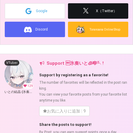
Google
X（Twitter）
Discord
Toranoana Online Shop
Support 氷奏いと🧊🎼🪡 !
VTuber
Support by registering as a favorite!
The number of favorites will be reflected in the post ran
129
king.
いとの結晶 (氷奏いと🧊🎼🪡 )
You can view your favorite posts from your favorite list
anytime you like.
お気に入りに追加
9
Share the posts to support!
By Post, you can earn support points once a day.