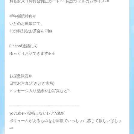
お名前入り特典会員証カード🪡+限定ウェルカムボイス🗝
半年継続特典❄️
いとのお屋敷にて、
30分特別なお茶会を🤍🆕
Discord通話にて
ゆっくりお話できます☕❄️
お屋敷限定❄️‎
日常お写真(ときどき実写)
メッセージ入り壁紙やお写真など🪡
┈┈┈┈┈┈┈┈┈┈┈┈┈┈┈┈┈┈
youtubeへ投稿しないレアASMR
ボリュームがあるものをお屋敷でいっしょに感じて欲しいばしょ
🗝