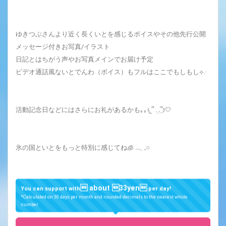
ゆきつぶさんより近く長くいとを感じるボイスやその他先行公開
メッセージ付きお写真/イラスト
日記とはちがう声やお写真メインでお届け予定
ビデオ通話風ないとでんわ（ボイス）もフルはここでもしもし⟡.·
活動記念日などにはさらにお礼があるかも｡｡𐔌՞ ܸ. .ܸ՞𐦯‎🤍
氷の国といとをもっと特別に感じてね🧊 𓂃 𓈒𓏸
 about 33yen
You can support with
per day!
*Calculated on 30 days per month and rounded decimals to the nearest whole
number