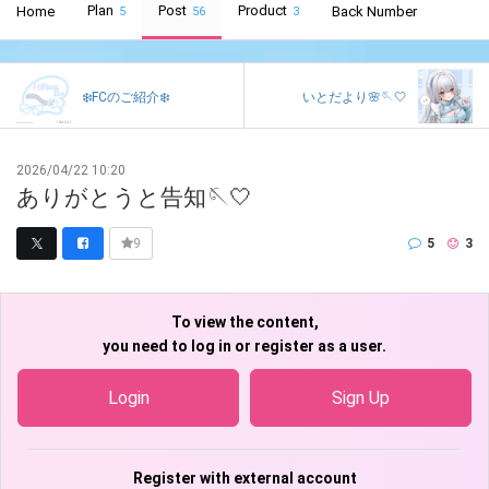
Plan
Post
Product
Home
Back Number
5
56
3
❄️FCのご紹介❄️
いとだより🌸🪡‎🤍
2026/04/22 10:20
ありがとうと告知🪡🤍
5
3
9
To view the content,
you need to log in or register as a user.
Login
Sign Up
Register with external account