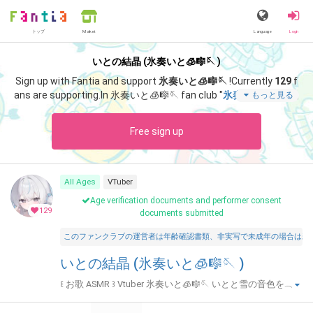
トップ
Language
Login
Market
いとの結晶 (氷奏いと🧊🎼🪡 )
Sign up with Fantia and support
氷奏いと🧊🎼🪡
!
Currently
129
f
ans are supporting.
In 氷奏いと🧊🎼🪡 fan club "
氷奏いと🧊🎼🪡
",
もっと見る
you can enjoy special content such as "
いとだより🪡‎🤍7月終わ
りに告知
".
Free sign up
All Ages
VTuber
Age verification documents and performer consent
129
documents submitted
このファンクラブの運営者は年齢確認書類、非実写で未成年の場合は親
いとの結晶 (氷奏いと🧊🎼🪡 )
꒰ お歌 ASMR ꒱ Vtuber 氷奏いと🧊🎼🪡 いとと雪の音色を‪𓂃
𓈒𓏸