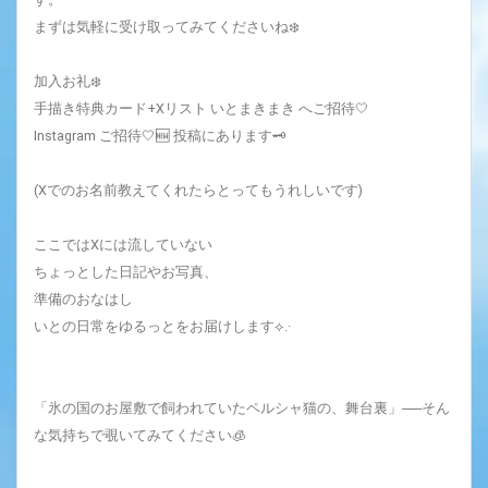
まずは気軽に受け取ってみてくださいね❄️
加入お礼❄️
手描き特典カード+Xリスト いとまきまき へご招待🤍
Instagram ご招待‎🤍🆕 投稿にあります🗝
(Xでのお名前教えてくれたらとってもうれしいです)
ここではXには流していない
ちょっとした日記やお写真、
準備のおなはし
いとの日常をゆるっとをお届けします⟡.·
「氷の国のお屋敷で飼われていたペルシャ猫の、舞台裏」──そん
な気持ちで覗いてみてください🧊