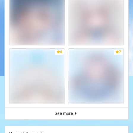
6
7
See more