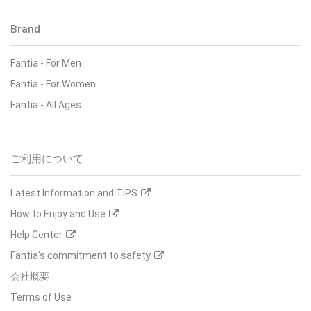
Brand
Fantia
-
For Men
Fantia
-
For Women
Fantia
-
All Ages
ご利用について
Latest Information and TIPS
How to Enjoy and Use
Help Center
Fantia's commitment to safety
会社概要
Terms of Use