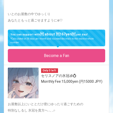
いとのお屋敷の中でゆっくり
あなたともっと過ごせますように❄️‎🤍
 about 167yen
You can support with
per day!
*Calculated on 30 days per month and rounded decimals to the nearest whole
number
Become a Fan
Only 3 left
セリスノアの氷冠🧊💍
Monthly Fee:15,000yen (円15000 JPY)
お屋敷以上にいととだけ密にゆったり過ごすための
特別なしるし 氷冠を貴方へ‪𓂃 𓈒𓏸