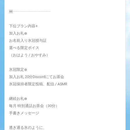
🆕┈┈┈┈┈┈┈┈┈┈
下位プラン内容+
加入お礼❄️
お名前入り氷冠授与証
選べる限定ボイス
（おはよう / おやすみ）
氷冠限定❄️
加入お礼 20分Discordにてお茶会
氷冠保持者限定投稿、配信 / ASMR
継続お礼❄️
毎月 特別通話お茶会（30分）
手書きメッセージ
透き通る氷のように、