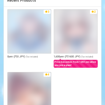
Recent Products
3
2
0yen (円0 JPY)
1,600yen (円1600 JPY)
(
Tax included
)
(
Tax included
)
Price becomes from 1200 yen when
you join a plan!
4