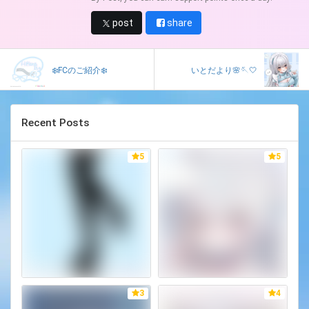
post
share
❄️FCのご紹介❄️
いとだより🌸🪡‎🤍
Recent Posts
5
5
3
4