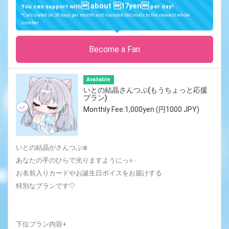
 about 17yen
You can support with
per day!
*Calculated on 30 days per month and rounded decimals to the nearest whole
number
Become a Fan
Available
いとの結晶さんつぶ(もうちょっと応援
プラン)
Monthly Fee:1,000yen (円1000 JPY)
いとの結晶がさんつぶ❄️‎
あなたの手のひらで光りますようにっ⟡.·
お名前入りカードやお誕生日ボイスをお届けする
特別なプランです🤍
下位プラン内容+