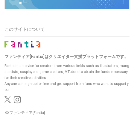
このサイトについて
ファンティア[Fantia]はクリエイター支援プラットフォームです。
Fantia is a service for creators from various fields such as illustrators, mang
a artists, cosplayers, game creators, VTubers
to obtain the funds necessary
for their creative activities.
Anyone can sign up for free and get support from fans who want to support y
ou.
ファンティア[Fantia]