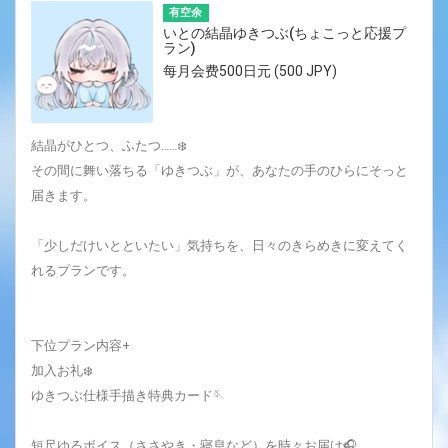
有空余
いとの結晶ゆきつぶ(ちょこっと応援プ
ラン)
每月会费500日元 (500 JPY)
結晶がひとつ、ふたつ……❄️
その間に舞い落ちる「ゆきつぶ」が、あなたの手のひらにそっと
届きます。
「少しだけいとといたい」気持ちを、日々のきらめきに変えてく
れるプランです。
下位プラン内容+
加入お礼❄️
ゆきつぶ仕様手描き特典カード🪡
短尺ゆるボイス（ささやき・寝息など）を時々お届け🎧