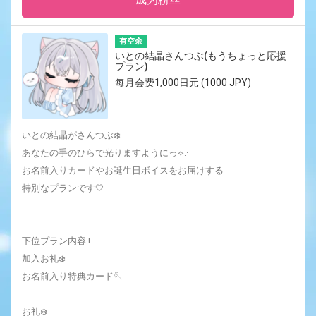
有空余
いとの結晶さんつぶ(もうちょっと応援
プラン)
每月会费1,000日元 (1000 JPY)
いとの結晶がさんつぶ❄️‎
あなたの手のひらで光りますようにっ⟡.·
お名前入りカードやお誕生日ボイスをお届けする
特別なプランです🤍
下位プラン内容+
加入お礼❄️
お名前入り特典カード🪡
お礼❄️‎