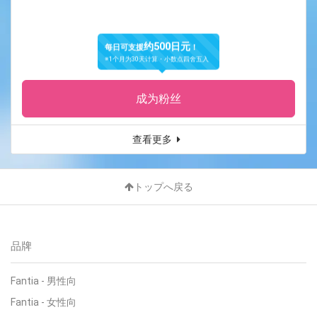
约500日元
每日可支援
！
※1个月为30天计算・小数点四舍五入
成为粉丝
查看更多
トップへ戻る
品牌
Fantia
-
男性向
Fantia
-
女性向