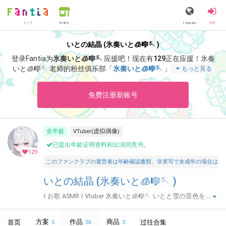
トップ
Language
登录
Market
いとの結晶 (氷奏いと🧊🎼🪡 )
登录Fantia为
氷奏いと🧊🎼🪡
应援吧！
现在有
129
正在应援！
氷奏
いと🧊🎼🪡 老师的粉丝俱乐部「
氷奏いと🧊🎼🪡
」里，能够阅览
もっと見る
「
いとだより🪡‎🤍7月終わりに告知
」等特别内容。
免费注册新账号
全年龄
VTuber(虚拟偶像)
已提出年龄证明资料和出演同意书。
129
このファンクラブの運営者は年齢確認書類、非実写で未成年の場合は親
いとの結晶 (氷奏いと🧊🎼🪡 )
꒰ お歌 ASMR ꒱ Vtuber 氷奏いと🧊🎼🪡 いとと雪の音色を‪𓂃
𓈒𓏸
方案
作品
商品
首页
过往合集
5
56
3