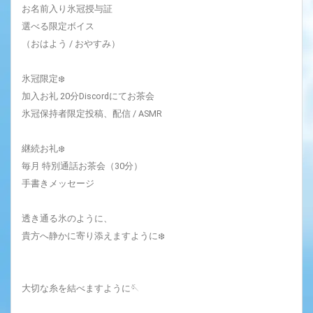
お名前入り氷冠授与証
選べる限定ボイス
（おはよう / おやすみ）
氷冠限定❄️
加入お礼 20分Discordにてお茶会
氷冠保持者限定投稿、配信 / ASMR
継続お礼❄️
毎月 特別通話お茶会（30分）
手書きメッセージ
透き通る氷のように、
貴方へ静かに寄り添えますように❄️
大切な糸を結べますように🪡