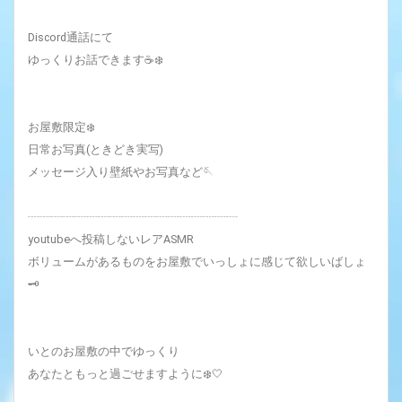
Discord通話にて
ゆっくりお話できます☕❄️
お屋敷限定❄️‎
日常お写真(ときどき実写)
メッセージ入り壁紙やお写真など🪡
┈┈┈┈┈┈┈┈┈┈┈┈┈┈┈┈┈┈
youtubeへ投稿しないレアASMR
ボリュームがあるものをお屋敷でいっしょに感じて欲しいばしょ
🗝
いとのお屋敷の中でゆっくり
あなたともっと過ごせますように❄️‎🤍