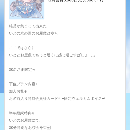
結晶が集まって出来た
いとの氷の国のお屋敷🧊🎼🪡
ここではさらに
いととお屋敷でもっと近くに感じ過ごすばしょ𓂃𓈒𓂂
30名さま限定っ
下位プラン内容+
加入お礼❄️‎
お名前入り特典会員証カード🪡+限定ウェルカムボイス🗝
半年継続特典❄️
いとのお屋敷にて、
30分特別なお茶会を🤍🆕