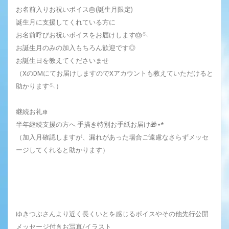
お名前入りお祝いボイス🎂(誕生月限定)
誕生月に支援してくれている方に
お名前呼びお祝いボイスをお届けします🎂🪡
お誕生月のみの加入もちろん歓迎です◎
お誕生日を教えてくださいませ
（XのDMにてお届けしますのでXアカウントも教えていただけると
助かります🪡）
継続お礼❄️‎
半年継続支援の方へ 手描き特別お手紙お届け🎁⋆*
（加入月確認しますが、漏れがあった場合ご遠慮なさらずメッセ
ージしてくれると助かります）
ゆきつぶさんより近く長くいとを感じるボイスやその他先行公開
メッセージ付きお写真/イラスト