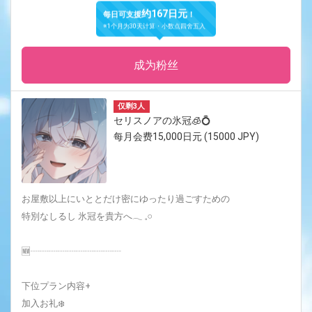
约167日元
每日可支援
！
※1个月为30天计算・小数点四舍五入
成为粉丝
仅剩3人
セリスノアの氷冠🧊💍
每月会费15,000日元 (15000 JPY)
お屋敷以上にいととだけ密にゆったり過ごすための
特別なしるし 氷冠を貴方へ‪𓂃 𓈒𓏸
🆕┈┈┈┈┈┈┈┈┈┈
下位プラン内容+
加入お礼❄️