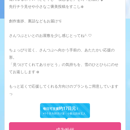
先行チラ見せや小さなご褒美投稿をすこし❄️
創作進捗、裏話などもお届け🫧
さんつぶといとのお屋敷を少し感じとってね🪡🤍
ちょっぴり近く、さんつぶへ向かう手前の、あたたかい応援の
形。
「見つけてくれてありがとう」の気持ちを、雪のひとひらにのせ
てお返しします ❄️
もっと近くで応援してくれる方向けのプランもご用意しています
っ
约17日元
每日可支援
！
※1个月为30天计算・小数点四舍五入
成为粉丝