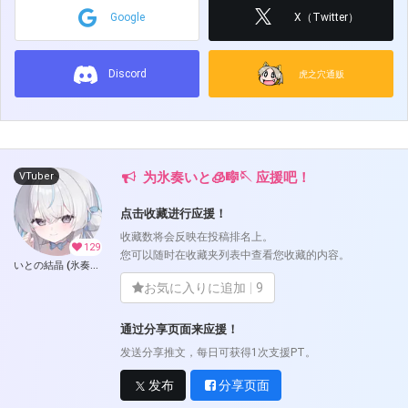
Google
X（Twitter）
Discord
虎之穴通贩
为氷奏いと🧊🎼🪡 应援吧！
VTuber
点击收藏进行应援！
收藏数将会反映在投稿排名上。
129
您可以随时在收藏夹列表中查看您收藏的内容。
いとの結晶 (氷奏いと🧊🎼🪡 )
お気に入りに追加
9
通过分享页面来应援！
发送分享推文，每日可获得1次支援PT。
发布
分享页面