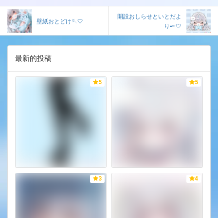
開設おしらせといとだよ
壁紙おとどけ🪡🤍
り🗝‎🤍
最新的投稿
5
5
3
4