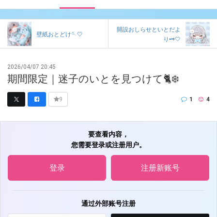
開設おしらせといとだよ
壁紙おとどけ🪡🤍
り🗝‎🤍
2026/04/07 20:45
期間限定｜迷子のいとを見つけて🐈❄️
1
4
9
要查看内容，
您需要登录或注册用户。
登录
注册新账号
通过外部账号注册