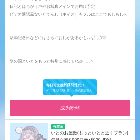
日記とはちがう声やお写真メインでお届け予定
ビデオ通話風ないとでんわ（ボイス）もフルはここでもしもし⟡.·
活動記念日などにはさらにお礼があるかも｡｡𐔌՞ ܸ. .ܸ՞𐦯‎🤍
氷の国といとをもっと特別に感じてね🧊 𓂃 𓈒𓏸
约33日元
每日可支援
！
※1个月为30天计算・小数点四舍五入
成为粉丝
有空余
いとのお屋敷(もっといとと近くプラン)
每月会费5,000日元 (5000 JPY)