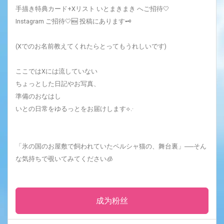
手描き特典カード+Xリスト いとまきまき へご招待🤍
Instagram ご招待‎🤍🆕 投稿にあります🗝
(Xでのお名前教えてくれたらとってもうれしいです)
ここではXには流していない
ちょっとした日記やお写真、
準備のおなはし
いとの日常をゆるっとをお届けします⟡.·
「氷の国のお屋敷で飼われていたペルシャ猫の、舞台裏」──そん
な気持ちで覗いてみてください🧊
成为粉丝