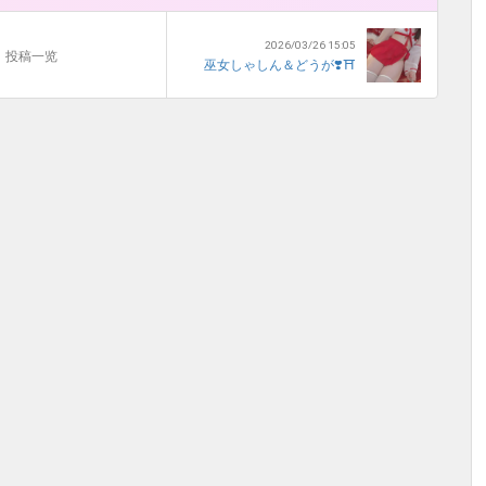
2026/03/26 15:05
投稿一览
巫女しゃしん＆どうが❣️⛩️