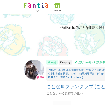
トップ
Market
登录Fantia为
ことな🍫
应援吧
全年龄
Cosplay
已提出年龄证明资料
已确认过本粉丝俱乐部的管理者已经提交了年龄确
拍摄和投稿的同意。 此外，如果想要详细了解Fantia的「安全措施
670
18 U.S.C. 2257 Certifications.)
ことな🍫ファンクラブ (こと
ことないかく支持者の集い