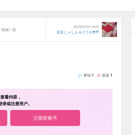
2026/03/26 15:05
投稿一览
巫女しゃしん＆どうが❣️⛩️
评论
1
反应
1
要查看内容，
登录或注册用户。
注册新账号