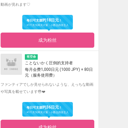
動画が見れます♡
约18日元
每日可支援
！
※1个月为30天计算・小数点四舍五入
成为粉丝
有空余
ことないかく圧倒的支持者
每月会费1,000日元 (1000 JPY) + 80日
元（服务使用费）
ファンティアでしか見せられないような、えっちな動画
や写真を載せています😳❤️
约36日元
每日可支援
！
※1个月为30天计算・小数点四舍五入
成为粉丝