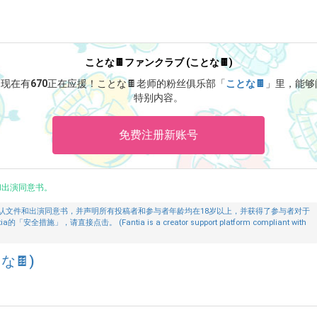
ことな🍫ファンクラブ (ことな🍫)
！
现在有
670
正在应援！
ことな🍫老师的粉丝俱乐部「
ことな🍫
」里，能够
特别内容。
免费注册新账号
和出演同意书。
认文件和出演同意书，并声明所有投稿者和参与者年龄均在18岁以上，并获得了参与者对于
」，请直接点击。 (Fantia is a creator support platform compliant with
な🍫)