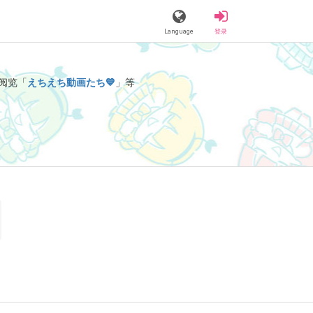
Language
登录
阅览「
えちえち動画たち💙
」等