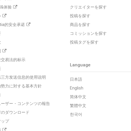
&体验
クリエイターを探す
心
投稿を探す
tia的安全承诺
商品を探す
要
コミッションを探す
款
投稿タグを探す
则
业交易法的标示
Language
策
第三方发送信息的使用说明
日本語
的勢力に対する基本方針
English
口
简体中文
ユーザー・コンテンツの報告
繁體中文
材のダウンロード
한국어
マップ
箱