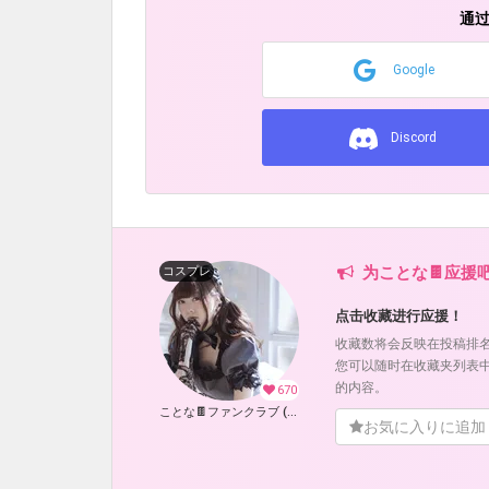
通
Google
Discord
为ことな🍫应援
コスプレ
点击收藏进行应援！
收藏数将会反映在投稿排
您可以随时在收藏夹列表
的内容。
670
ことな🍫ファンクラブ (ことな🍫)
お気に入りに追加