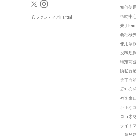
如何使用
帮助中
ファンティア[Fantia]
关于Fan
会社概
使用条
投稿规
特定商
隐私政
关于向
反社会
咨询窗
不正な
ロゴ素
サイト
ご意見