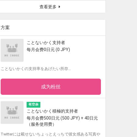
查看更多
方案
ことないかく支持者
每月会费0日元 (0 JPY)
ことないかくの支持率をあげたい所存…
成为粉丝
有空余
ことないかく積極的支持者
每月会费500日元 (500 JPY) + 40日元
（服务使用费）
Twitterには載せないちょっとえっちで彼女感ある写真や