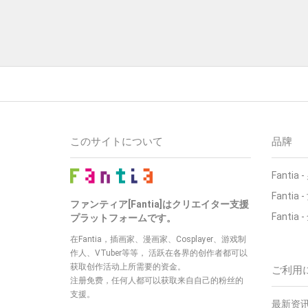
このサイトについて
品牌
Fantia
-
Fantia
-
ファンティア[Fantia]はクリエイター支援
Fantia
-
プラットフォームです。
在Fantia，插画家、漫画家、Cosplayer、游戏制
作人、VTuber等等，
活跃在各界的创作者都可以
获取创作活动上所需要的资金。
ご利用
注册免费，任何人都可以获取来自自己的粉丝的
支援。
最新资讯