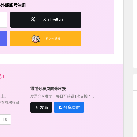
过外部账号注册
X（Twitter）
虎之穴通贩
吧！
通过分享页面来应援！
名上。
发送分享推文，每日可获得1次支援PT。
中查看您收藏
发布
分享页面
10