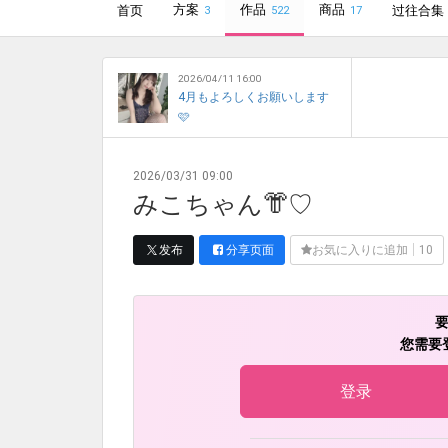
方案
作品
商品
首页
过往合集
3
522
17
2026/04/11 16:00
4月もよろしくお願いします
🩷
2026/03/31 09:00
みこちゃん👘♡
发布
分享页面
お気に入りに追加
10
您需要
登录