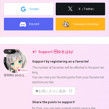
Google
X（Twitter）
Discord
Toranoana Online Shop
Support ゆきはね!
3D
Support by registering as a favorite!
The number of favorites will be reflected in the post ran
4354
king.
雪羽明社 (ゆきはね)
You can view your favorite posts from your favorite list
anytime you like.
お気に入りに追加
12
Share the posts to support!
By Post, you can earn support points once a day.