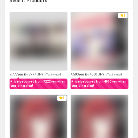
Recent Products
1
7,777yen (円7777 JPY)
4,500yen (円4500 JPY)
(
Tax included
)
(
Tax included
)
Price becomes from 7222 yen when
Price becomes from 4000 yen when
you join a plan!
you join a plan!
1