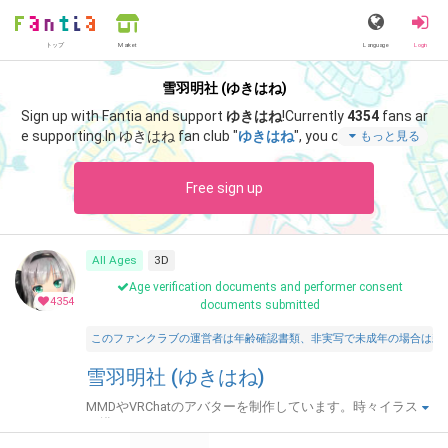
トップ
Language
Login
Market
雪羽明社 (ゆきはね)
Sign up with Fantia and support
ゆきはね
!
Currently
4354
fans ar
e supporting.
In ゆきはね fan club "
ゆきはね
", you can enjoy spec
もっと見る
ial content such as "
ゆきはね式アリスF22 支援プラン以上限定
配布
".
Free sign up
All Ages
3D
Age verification documents and performer consent
4354
documents submitted
このファンクラブの運営者は年齢確認書類、非実写で未成年の場合は親
雪羽明社 (ゆきはね)
MMDやVRChatのアバターを制作しています。時々イラスト
も描きます