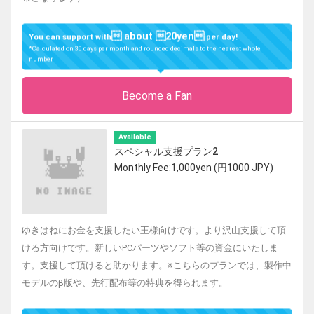
 about 20yen
You can support with
per day!
*Calculated on 30 days per month and rounded decimals to the nearest whole
number
Become a Fan
Available
スペシャル支援プラン2
Monthly Fee:1,000yen (円1000 JPY)
ゆきはねにお金を支援したい王様向けです。より沢山支援して頂
ける方向けです。新しいPCパーツやソフト等の資金にいたしま
す。支援して頂けると助かります。※こちらのプランでは、製作中
モデルのβ版や、先行配布等の特典を得られます。