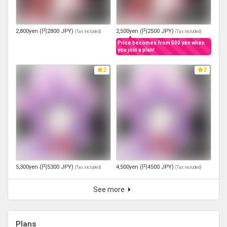
2,800yen (円2800 JPY)
2,500yen (円2500 JPY)
(
Tax included
)
(
Tax included
)
Price becomes from 500 yen when
you join a plan!
2
3
5,300yen (円5300 JPY)
4,500yen (円4500 JPY)
(
Tax included
)
(
Tax included
)
See more
Plans