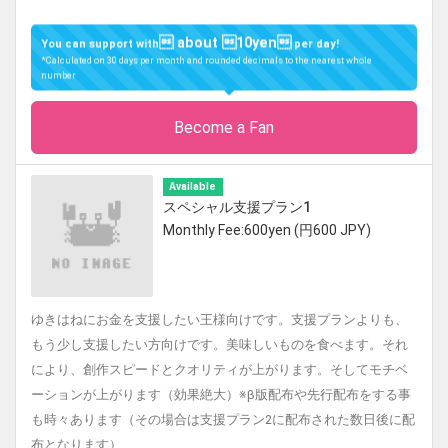
 about 10yen
You can support with
per day!
*Calculated on 30 days per month and rounded decimals to the nearest whole
number
Become a Fan
Available
スペシャル支援プラン1
Monthly Fee:600yen (円600 JPY)
ゆきはねにお金を支援したい王様向けです。支援プランよりも、
もう少し支援したい方向けです。美味しいものを食べます。それ
により、創作スピードとクオリティが上がります。そしてモチベ
ーションが上がります（効果絶大）※β版配布や先行配布をする事
も時々あります（その場合は支援プラン2に配布された数日後に配
布となります）