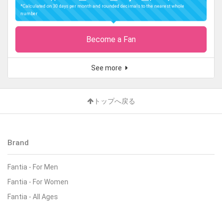
*Calculated on 30 days per month and rounded decimals to the nearest whole
number
Become a Fan
See more
トップへ戻る
Brand
Fantia
-
For Men
Fantia
-
For Women
Fantia
-
All Ages