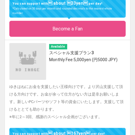
 about 33yen
You can support with
per day!
*Calculated on 30 days per month and rounded decimals to the nearest whole
number
Become a Fan
Available
スペシャル支援プラン3
Monthly Fee:5,000yen (円5000 JPY)
ゆきはねにお金を支援したい王様向けです。より沢山支援して頂
ける方向けです。お金が余って仕方がない方は是非お願いしま
す。新しいPCパーツやソフト等の資金にいたします。支援して頂
けるととても助かります。
※年に2～3回、感謝のスペシャル企画がございます。
 about 167yen
You can support with
per day!