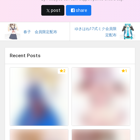
post
share
ゆきはね17式ミク会員限
春子 会員限定配布
定配布
Recent Posts
2
1