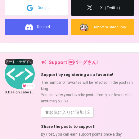
Google
X（Twitter）
Discord
Toranoana Online Shop
Support バーグさん!
アート・デザイン
Support by registering as a favorite!
The number of favorites will be reflected in the post ran
1930
king.
S.Design.Labo (バーグさん)
You can view your favorite posts from your favorite list
anytime you like.
お気に入りに追加
2
Share the posts to support!
By Post, you can earn support points once a day.