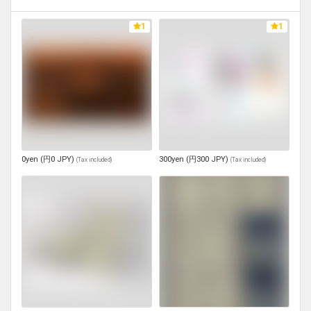
1
1
0yen (円0 JPY)
300yen (円300 JPY)
(
Tax included
)
(
Tax included
)