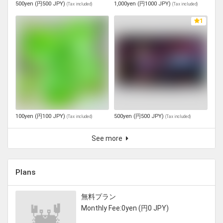
500yen (円500 JPY)
1,000yen (円1000 JPY)
(
Tax included
)
(
Tax included
)
1
100yen (円100 JPY)
500yen (円500 JPY)
(
Tax included
)
(
Tax included
)
See more
Plans
無料プラン
Monthly Fee:0yen (円0 JPY)