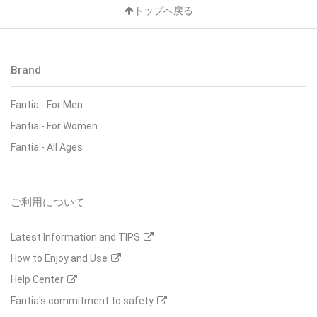
トップへ戻る
Brand
Fantia
-
For Men
Fantia
-
For Women
Fantia
-
All Ages
ご利用について
Latest Information and TIPS
How to Enjoy and Use
Help Center
Fantia's commitment to safety