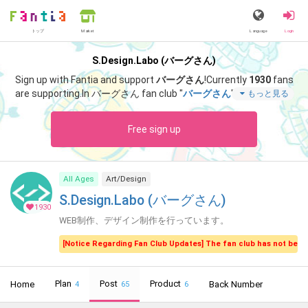
トップ
Language
Login
Market
S.Design.Labo (バーグさん)
Sign up with Fantia and support
バーグさん
!
Currently
1930
fans
are supporting.
In バーグさん fan club "
バーグさん
", you can enjo
もっと見る
y special content such as "
【Photoshop】写真やイラストをド
ット柄に変えるPSD素材
".
Free sign up
All Ages
Art/Design
S.Design.Labo (バーグさん)
1930
WEB制作、デザイン制作を行っています。
[Notice Regarding Fan Club Updates] The fan club has not been 
Plan
Post
Product
Home
Back Number
4
65
6