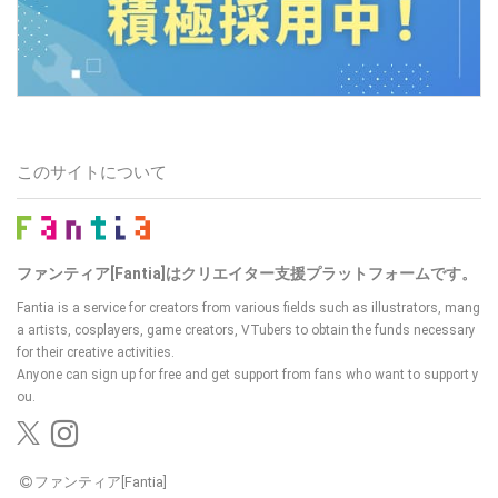
このサイトについて
ファンティア[Fantia]はクリエイター支援プラットフォームです。
Fantia is a service for creators from various fields such as illustrators, mang
a artists, cosplayers, game creators, VTubers
to obtain the funds necessary
for their creative activities.
Anyone can sign up for free and get support from fans who want to support y
ou.
ファンティア[Fantia]