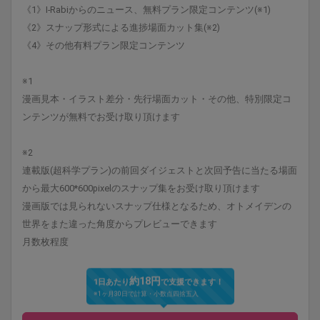
《1》I-Rabiからのニュース、無料プラン限定コンテンツ(※1)
《2》スナップ形式による進捗場面カット集(※2)
《4》その他有料プラン限定コンテンツ
※1
漫画見本・イラスト差分・先行場面カット・その他、特別限定コ
ンテンツが無料でお受け取り頂けます
※2
連載版(超科学プラン)の前回ダイジェストと次回予告に当たる場面
から最大600*600pixelのスナップ集をお受け取り頂けます
漫画版では見られないスナップ仕様となるため、オトメイデンの
世界をまた違った角度からプレビューできます
月数枚程度
約18円
1日あたり
で支援できます！
※1ヶ月30日で計算・小数点四捨五入