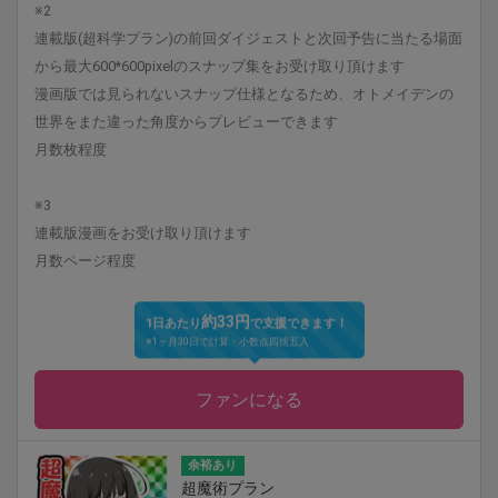
※2
連載版(超科学プラン)の前回ダイジェストと次回予告に当たる場面
から最大600*600pixelのスナップ集をお受け取り頂けます
漫画版では見られないスナップ仕様となるため、オトメイデンの
世界をまた違った角度からプレビューできます
月数枚程度
※3
連載版漫画をお受け取り頂けます
月数ページ程度
約33円
1日あたり
で支援できます！
※1ヶ月30日で計算・小数点四捨五入
ファンになる
余裕あり
超魔術プラン