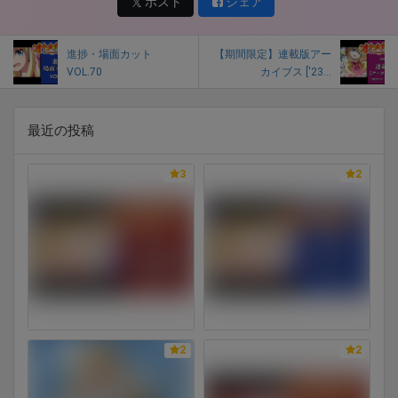
ポスト
シェア
進捗・場面カット
【期間限定】連載版アー
VOL.70
カイブス ['23...
最近の投稿
3
2
2
2