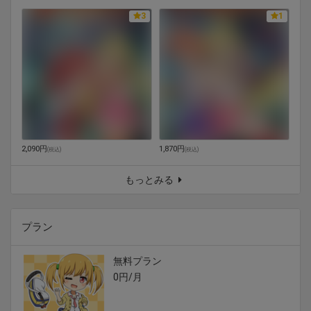
3
1
2,090円
1,870円
(
税込
)
(
税込
)
もっとみる
プラン
無料プラン
0円/月