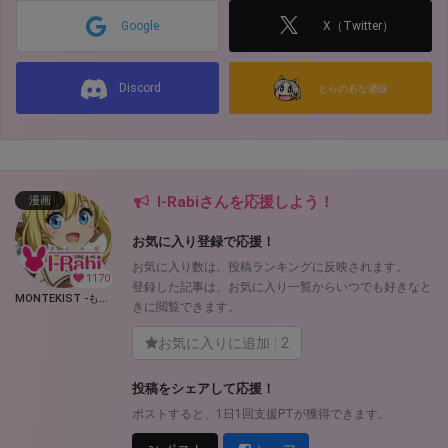
Google
X（Twitter）
Discord
とらのあな通販
I-Rabiさんを応援しよう！
漫画
お気に入り登録で応援！
お気に入り数は、投稿ランキングに反映されます。
1170
登録した記事は、お気に入り一覧からいつでも好きなと
MONTEKIST -もんてきすと- (I-Rabi)
きに閲覧できます。
お気に入りに追加
2
投稿をシェアして応援！
ポストすると、1日1回支援PTが獲得できます。