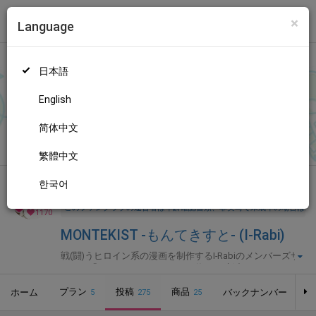
×
Language
トップ
Language
ログイン
Market
MONTEKIST -もんてきすと- (I-Rabi)
日本語
ファンティアに登録して
I-Rabiさん
を応援しよう！
現在
1170人の
ファン
が応援しています。
I-Rabiさんのファンクラブ「
I-Rabi
」
もっと見る
English
では、「
連載版･2026年8月号（No.90）
」などの特別なコンテン
ツをお楽しみいただけます。
简体中文
無料新規登録
繁體中文
한국어
全年齢向け
漫画
年齢確認書類・出演同意書類提出済
このファンクラブの運営者は年齢確認書類、非実写で未成年の場合は親
1170
MONTEKIST -もんてきすと- (I-Rabi)
戦(闘)うヒロイン系の漫画を制作するI-Rabiのメンバーズサ
イト。「オトメイデン」シリーズ毎月更新中☆
プラン
投稿
商品
ホーム
バックナンバー
5
275
25