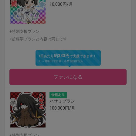
10,000円/月
※特別支援プラン
※超科学プランと内容は同じです
約333円
1日あたり
で支援できます！
※1ヶ月30日で計算・小数点四捨五入
ファンになる
余裕あり
ハサミプラン
100,000円/月
※特別支援プラン