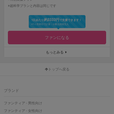
※超科学プランと内容は同じです
約3333円
1日あたり
で支援できます！
※1ヶ月30日で計算・小数点四捨五入
ファンになる
もっとみる
トップへ戻る
ブランド
ファンティア
-
男性向け
ファンティア
-
女性向け