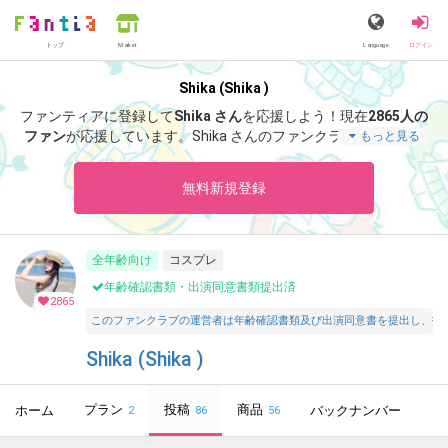
トップ
Language
ログイン
Market
Shika (Shika )
ファンティアに登録して
Shika さん
を応援しよう！
現在
2865人の
ファン
が応援しています。
Shika さんのファンクラブ「
Shika
」
もっと見る
では、「
微夏
」などの特別なコンテンツをお楽しみいただけま
す。
無料新規登録
全年齢向け
コスプレ
年齢確認書類・出演同意書類提出済
2865
このファンクラブの運営者は年齢確認書類及び出演同意書を提出し、投
Shika (Shika )
プラン
投稿
商品
ホーム
バックナンバー
2
86
56