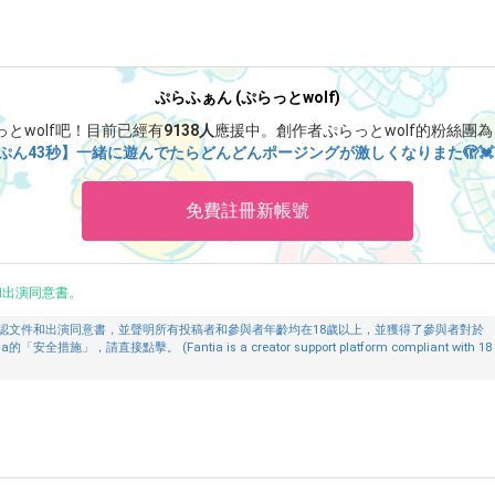
ぷらふぁん (ぷらっとwolf)
らっとwolf吧！
目前已經有
9138人
應援中。
創作者ぷらっとwolf的粉絲團為
動画1ぷん43秒】一緒に遊んでたらどんどんポージングが激しくなりまた🫣💓
覺感官享受。
免費註冊新帳號
和出演同意書。
認文件和出演同意書，並聲明所有投稿者和參與者年齡均在18歲以上，並獲得了參與者對於
請直接點擊。 (Fantia is a creator support platform compliant with 18