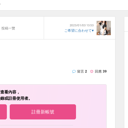
集
2023/01/03 13:53
投稿一覽
ご希望に合わせて♥
留言
2
回應
39
要查看內容，
登錄或註冊使用者。
註冊新帳號