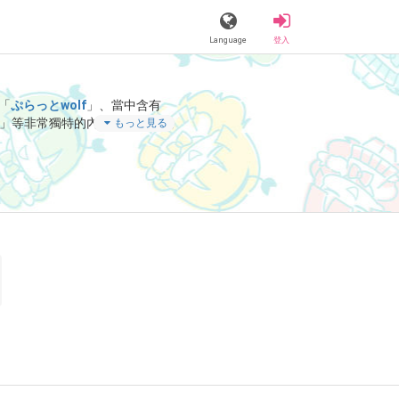
Language
登入
「
ぷらっとwolf
」、當中含有
」等非常獨特的內容滿足您的視
もっと見る