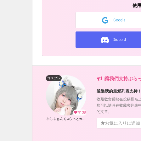
使
Google
Discord
讓我們支持ぷらっと
コスプレ
通過我的最愛列表支持
收藏數會反映在投稿排名
您可以隨時在收藏夾列表
的文章。
9138
ぷらふぁん (ぷらっとwolf)
お気に入りに追加