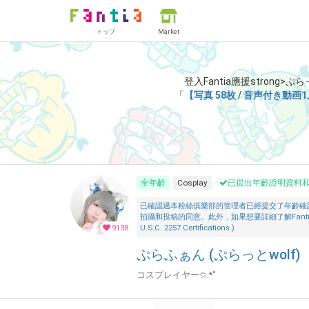
トップ
Market
登入Fantia應援strong>ぷ
「
【写真 58枚 / 音声付き
全年齡
Cosplay
已提出年齡證明資料
已確認過本粉絲俱樂部的管理者已經提交了年齡確
拍攝和投稿的同意。此外，如果想要詳細了解Fantia的「安全措施」，
9138
U.S.C. 2257 Certifications.)
ぷらふぁん (ぷらっとwolf)
コスプレイヤー✩.*˚