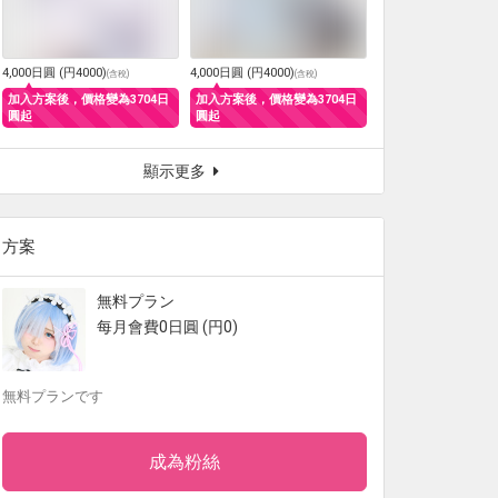
4,000日圓 (円4000)
4,000日圓 (円4000)
(
含稅
)
(
含稅
)
加入方案後，價格變為3704日
加入方案後，價格變為3704日
圓起
圓起
顯示更多
方案
無料プラン
每月會費0日圓 (円0)
無料プランです
成為粉絲