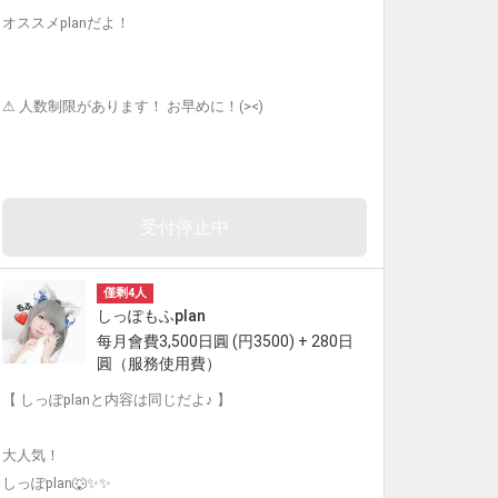
オススメplanだよ！
⚠︎ 人数制限があります！ お早めに！(><)
受付停止中
僅剩4人
しっぽもふplan
每月會費3,500日圓 (円3500) + 280日
圓（服務使用費）
【 しっぽplanと内容は同じだよ♪ 】
大人気！
しっぽplan🐺✨✨