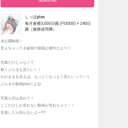
しっぽplan
每月會費3,000日圓 (円3000) + 240日
圓（服務使用費）
未公開動画！
見えちゃってる秘密の動画公開中だよ〜♡
写真だけじゃなくて
動くぷらるも見たい！！
わがままを言えば、もっと♡もっも♡見たいっていう
ぷらるの動画planだよ🐺
写真も沢山見れて！
ここだけしか見れない動画が見れちゃう！！
見逃したら知らないよー???