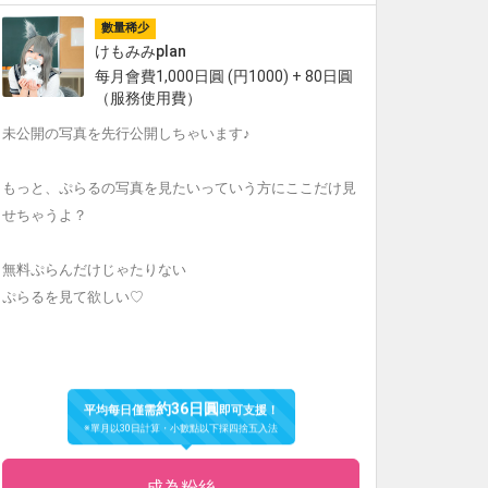
數量稀少
けもみみplan
每月會費1,000日圓 (円1000) + 80日圓
（服務使用費）
未公開の写真を先行公開しちゃいます♪
もっと、ぷらるの写真を見たいっていう方にここだけ見
せちゃうよ？
無料ぷらんだけじゃたりない
ぷらるを見て欲しい♡
約36日圓
平均每日僅需
即可支援！
※單月以30日計算・小數點以下採四捨五入法
成為粉絲