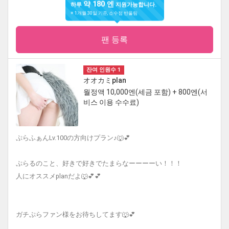
약 180 엔
하루
지원가능합니다.
※ 1개월 30일 기준, 소수점 반올림
팬 등록
잔여 인원수 1
オオカミplan
월정액 10,000엔(세금 포함) + 800엔(서
비스 이용 수수료)
ぷらふぁんLv.100の方向けプラン♪🐺💕
ぷらるのこと、好きで好きでたまらなーーーーい！！！
人にオススメplanだよ🐺💕💕
ガチぷらファン様をお待ちしてます🐺💕