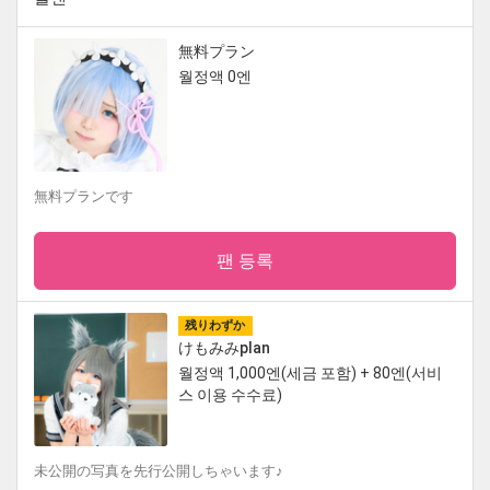
無料プラン
월정액 0엔
無料プランです
팬 등록
残りわずか
けもみみplan
월정액 1,000엔(세금 포함) + 80엔(서비
스 이용 수수료)
未公開の写真を先行公開しちゃいます♪