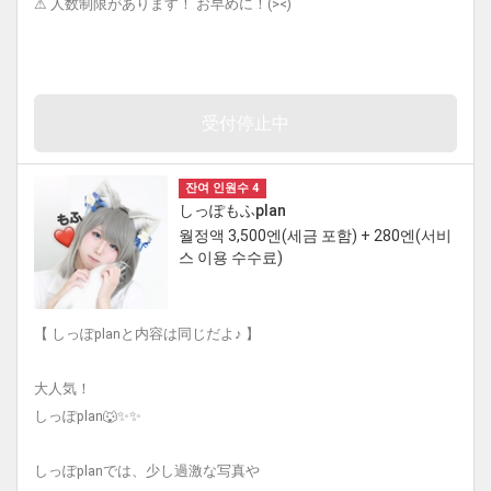
⚠︎ 人数制限があります！ お早めに！(><)
受付停止中
잔여 인원수 4
しっぽもふplan
월정액 3,500엔(세금 포함) + 280엔(서비
스 이용 수수료)
【 しっぽplanと内容は同じだよ♪ 】
大人気！
しっぽplan🐺✨✨
しっぽplanでは、少し過激な写真や