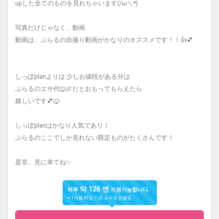
upした全てのものを見れちゃいます(/ω＼*)
写真だけじゃなく、動画
動画は、ぷらるの自撮り動画がかなりのオススメです！！👍💕
しっぽplanよりは 少しお値段がある分は
ぷらるのエサ代🐺🍖だとおもってもらえたら
嬉しいです💕🐺
しっぽplanはかなり人気であり！
ぷらるのここでしか見れない限定ものがたくさんです！
是非、見に来てね✨
약 126 엔
하루
지원가능합니다.
※ 1개월 30일 기준, 소수점 반올림