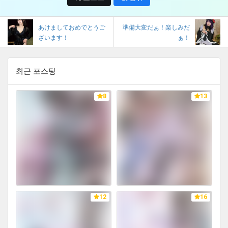
あけましておめでとうご
準備大変だぁ！楽しみだ
ざいます！
ぁ！
최근 포스팅
8
13
12
16