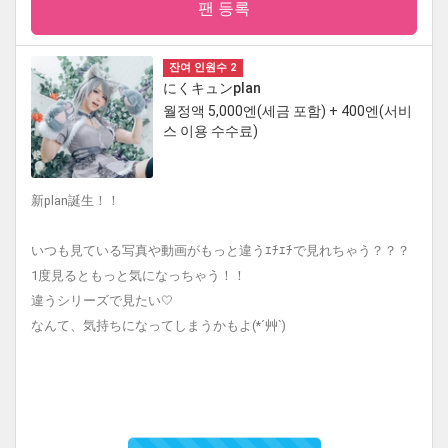
팬 등록
잔여 인원수 2
にくキュンplan
월정액 5,000엔(세금 포함) + 400엔(서비
스 이용 수수료)
新plan誕生！！
いつも見ている写真や動画がもっと違うｴﾁｴﾁで見れちゃう？？？
1度見るともっと気になっちゃう！！
違うシリーズで見たい🤍
なんて、気持ちになってしまうかもよ(*´艸`)