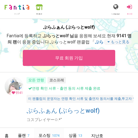
トップ
Language
로그인
Market
ぷらふぁん (ぷらっとwolf)
Fantia에 등록하고
ぷらっとwolf 님
을 응원해 보세요.
현재
9141 명
의 팬
이 응원 중입니다.
ぷらっとwolf 팬클럽 「
ぷらっとwolf
」 에
もっと見る
서는 「
夏は和服！もっと見て欲しい！お腹出しのあの和服で
す！👘 ̖́-‬🎐🩵
」 등 스페셜 콘텐츠를 즐기실 수 있습니다.
무료 회원 가입
모든 연령
코스프레
연령 확인 서류・출연 동의 서류 제출 완료
9141
이 팬틀럽의 운영자는 연령 확인 서류 및 출연자 동의서를 제출,투고자 및 출연자가 18
ぷらふぁん (ぷらっとwolf)
コスプレイヤー✩.*˚
플랜
포스팅
상품
홈
지난호
7
1074
13