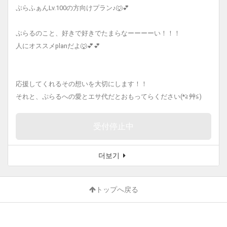
ぷらふぁんLv.100の方向けプラン♪🐺💕
ぷらるのこと、好きで好きでたまらなーーーーい！！！
人にオススメplanだよ🐺💕💕
応援してくれるその想いを大切にします！！
それと、ぷらるへの愛とエサ代だとおもってらください(*≧艸≦)
受付停止中
더보기
トップへ戻る