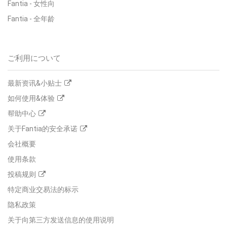
Fantia
-
女性向
Fantia
-
全年龄
ご利用について
最新资讯&小贴士
如何使用&体验
帮助中心
关于Fantia的安全承诺
会社概要
使用条款
投稿规则
特定商业交易法的标示
隐私政策
关于向第三方发送信息的使用说明