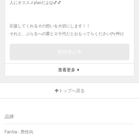
人にオススメplanだよ🐺💕💕
応援してくれるその想いを大切にします！！
それと、ぷらるへの愛とエサ代だとおもってらください(*≧艸≦)
受付停止中
查看更多
トップへ戻る
品牌
Fantia
-
男性向