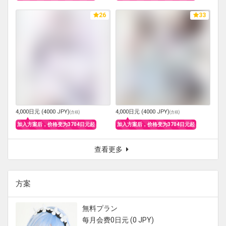
26
33
4,000日元 (4000 JPY)
4,000日元 (4000 JPY)
(
含税
)
(
含税
)
加入方案后，价格变为3704日元起
加入方案后，价格变为3704日元起
查看更多
方案
無料プラン
每月会费0日元 (0 JPY)