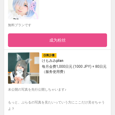
無料プランです
成为粉丝
仅剩少量
けもみみplan
每月会费1,000日元 (1000 JPY) + 80日元
（服务使用费）
未公開の写真を先行公開しちゃいます♪
もっと、ぷらるの写真を見たいっていう方にここだけ見せちゃう
よ？