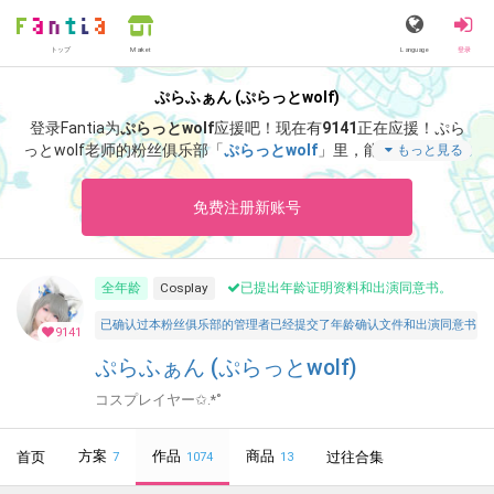
トップ
Language
登录
Market
ぷらふぁん (ぷらっとwolf)
登录Fantia为
ぷらっとwolf
应援吧！
现在有
9141
正在应援！
ぷら
っとwolf老师的粉丝俱乐部「
ぷらっとwolf
」里，能够阅览「
夏は
もっと見る
和服！もっと見て欲しい！お腹出しのあの和服です！👘 ̖́-‬🎐🩵
」
等特别内容。
免费注册新账号
全年龄
Cosplay
已提出年龄证明资料和出演同意书。
已确认过本粉丝俱乐部的管理者已经提交了年龄确认文件和出演同意书，并声明所有投稿者和参与者
9141
ぷらふぁん (ぷらっとwolf)
コスプレイヤー✩.*˚
方案
作品
商品
首页
过往合集
7
1074
13