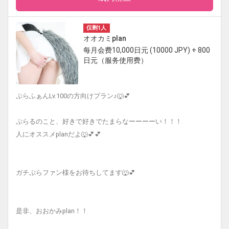
仅剩1人
オオカミplan
每月会费10,000日元 (10000 JPY) + 800
日元（服务使用费）
ぷらふぁんLv.100の方向けプラン♪🐺💕
ぷらるのこと、好きで好きでたまらなーーーーい！！！
人にオススメplanだよ🐺💕💕
ガチぷらファン様をお待ちしてます🐺💕
是非、おおかみplan！！