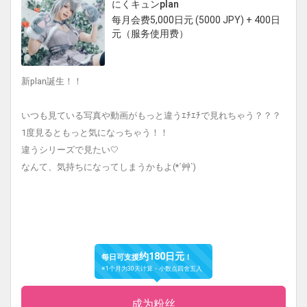
にくキュンplan
每月会费5,000日元 (5000 JPY) + 400日
元（服务使用费）
新plan誕生！！
いつも見ている写真や動画がもっと違うｴﾁｴﾁで見れちゃう？？？
1度見るともっと気になっちゃう！！
違うシリーズで見たい🤍
なんて、気持ちになってしまうかもよ(*´艸`)
约180日元
每日可支援
！
※1个月为30天计算・小数点四舍五入
成为粉丝