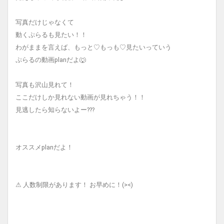
写真だけじゃなくて
動くぷらるも見たい！！
わがままを言えば、もっと♡もっも♡見たいっていう
ぷらるの動画planだよ🐺
写真も沢山見れて！
ここだけしか見れない動画が見れちゃう！！
見逃したら知らないよー???
オススメplanだよ！
⚠︎ 人数制限があります！ お早めに！(><)