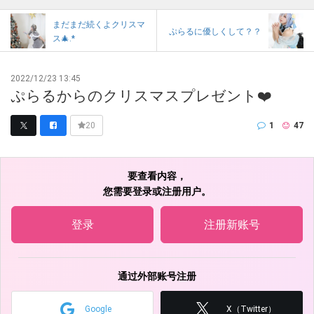
まだまだ続くよクリスマ
ぷらるに優しくして？？
ス🎄.*
2022/12/23 13:45
ぷらるからのクリスマスプレゼント❤️
1
47
20
要查看内容，
您需要登录或注册用户。
登录
注册新账号
通过外部账号注册
Google
X（Twitter）