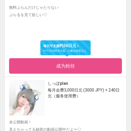
無料ぷらんだけじゃたりない
ぷらるを見て欲しい♡
约36日元
每日可支援
！
※1个月为30天计算・小数点四舍五入
成为粉丝
しっぽplan
每月会费3,000日元 (3000 JPY) + 240日
元（服务使用费）
未公開動画！
見えちゃってる秘密の動画公開中だよ〜♡