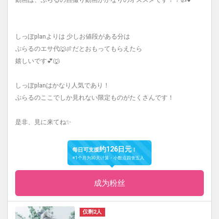
しっぽplanよりは 少しお値段がある分は
ぷらるのエサ代🐺🍖だとおもってもらえたら
嬉しいです💕🐺
しっぽplanはかなり人気であり！
ぷらるのここでしか見れない限定ものがたくさんです！
是非、見に来てね✨
约126日元
每日可支援
！
※1个月为30天计算・小数点四舍五入
成为粉丝
仅剩2人