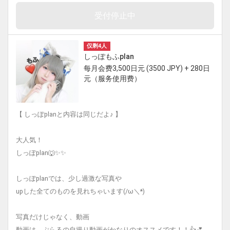
受付停止中
仅剩4人
しっぽもふplan
每月会费3,500日元 (3500 JPY) + 280日
元（服务使用费）
【 しっぽplanと内容は同じだよ♪ 】
大人気！
しっぽplan🐺✨✨
しっぽplanでは、少し過激な写真や
upした全てのものを見れちゃいます(/ω＼*)
写真だけじゃなく、動画
動画は、ぷらるの自撮り動画がかなりのオススメです！！👍💕