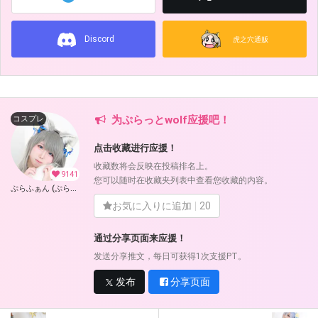
Discord
虎之穴通贩
为ぷらっとwolf应援吧！
コスプレ
点击收藏进行应援！
收藏数将会反映在投稿排名上。
9141
您可以随时在收藏夹列表中查看您收藏的内容。
ぷらふぁん (ぷらっとwolf)
お気に入りに追加
20
通过分享页面来应援！
发送分享推文，每日可获得1次支援PT。
发布
分享页面