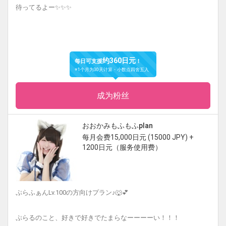
待ってるよー✨✨✨
约360日元
每日可支援
！
※1个月为30天计算・小数点四舍五入
成为粉丝
おおかみもふもふplan
每月会费15,000日元 (15000 JPY) +
1200日元（服务使用费）
ぷらふぁんLv.100の方向けプラン♪🐺💕
ぷらるのこと、好きで好きでたまらなーーーーい！！！