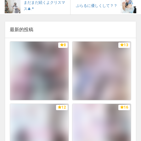
まだまだ続くよクリスマ
ぷらるに優しくして？？
ス🎄.*
最新的投稿
8
13
12
16