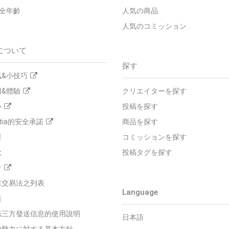
全年齡
人気の商品
人気のコミッション
について
探す
&小技巧
&體驗
クリエイターを探す
心
投稿を探す
tia的安全承諾
商品を探す
要
コミッションを探す
款
投稿タグを探す
針
業交易法之列表
Language
策
第三方發送信息的使用說明
日本語