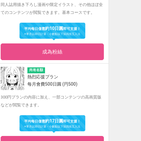
同人誌用描き下ろし漫画や限定イラスト、その他ほぼ全
てのコンテンツが閲覧できます。基本コースです。
約10日圓
平均每日僅需
即可支援！
※單月以30日計算・小數點以下採四捨五入法
成為粉絲
尚有名額
熱烈応援プラン
每月會費500日圓 (円500)
300円プランの内容に加え、一部コンテンツの高画質版
などが閲覧できます。
約17日圓
平均每日僅需
即可支援！
※單月以30日計算・小數點以下採四捨五入法