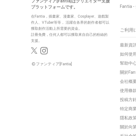
ファンティア[Fantia]はクリエイター支援
Fantia
-
プラットフォームです。
在Fantia，插畫家、漫畫家、Cosplayer、遊戲製
作人、VTuber等等，
活躍在各界的創作者都可以
獲取創作活動上所需要的資金。
ご利用
註冊免費，任何人都可以獲取來自自己的粉絲的
支援。
最新資訊
如何使用
幫助中
ファンティア[Fantia]
關於Fan
会社概
使用條
投稿方
特定商
隱私政
關於向