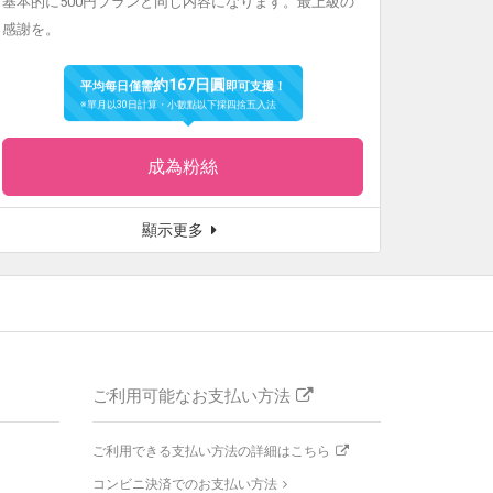
基本的に500円プランと同じ内容になります。最上級の
感謝を。
約167日圓
平均每日僅需
即可支援！
※單月以30日計算・小數點以下採四捨五入法
成為粉絲
顯示更多
ご利用可能なお支払い方法
ご利用できる支払い方法の詳細はこちら
コンビニ決済でのお支払い方法