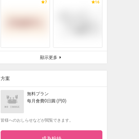
7
16
顯示更多
方案
無料プラン
每月會費0日圓 (円0)
皆様へのおしらせなどが閲覧できます。
成為粉絲