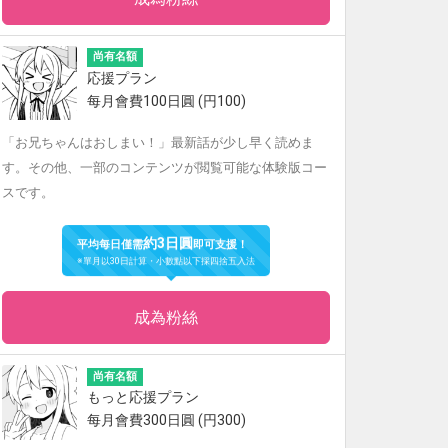
尚有名額
応援プラン
每月會費100日圓 (円100)
「お兄ちゃんはおしまい！」最新話が少し早く読めま
す。その他、一部のコンテンツが閲覧可能な体験版コー
スです。
約3日圓
平均每日僅需
即可支援！
※單月以30日計算・小數點以下採四捨五入法
成為粉絲
尚有名額
もっと応援プラン
每月會費300日圓 (円300)