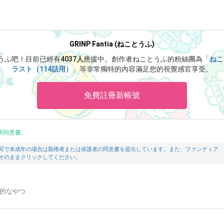
GRINP Fantia (ねことうふ)
とうふ吧！
目前已經有
4037人
應援中。
創作者ねことうふ的粉絲團為「
ねこ
ラスト（114話用）
」等非常獨特的內容滿足您的視覺感官享受。
免費註冊新帳號
演同意書。
写で未成年の場合は親権者または保護者の同意書を提出しています。また、ファンティア
そのままクリックしてください。
ブ的なやつ