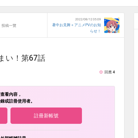
2022/08/12 05:09
暑中お見舞＋アニメPVのお知
投稿一覽
らせ！
まい！第67話
回應
4
要查看內容，
登錄或註冊使用者。
註冊新帳號