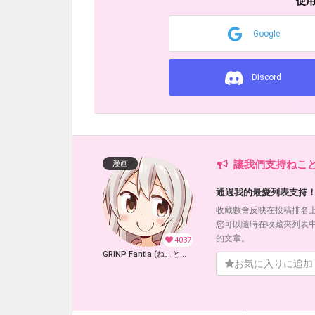
使
Google
Discord
讓我們支持ねこと
漫画
通過我的最愛列表支持
收藏數會反映在投稿排名
您可以隨時在收藏夾列表
的文章。
4037
GRINP Fantia (ねことうふ)
お気に入りに追加