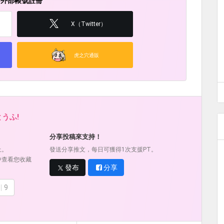
用外部帳號註冊
X（Twitter）
虎之穴通販
うふ!
！
分享投稿來支持！
上。
發送分享推文，每日可獲得1次支援PT。
中查看您收藏
發布
分享
9