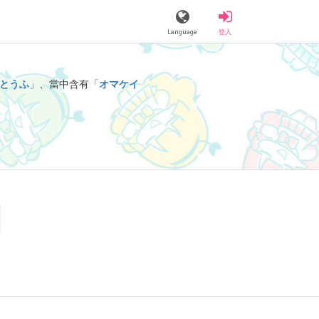
Language
登入
とうふ
」、當中含有「
オマケイ