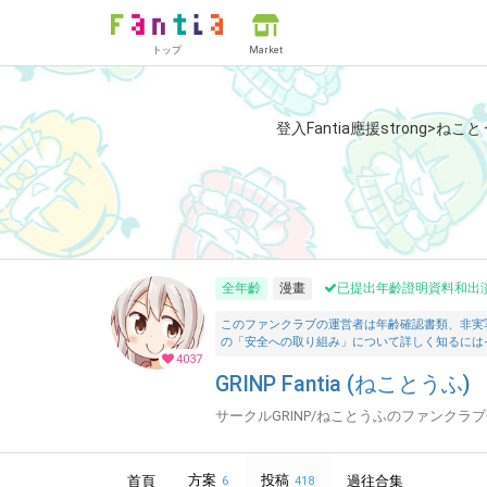
トップ
Market
登入Fantia應援strong>ねこ
全年齡
漫畫
已提出年齡證明資料和出
このファンクラブの運営者は年齢確認書類、非実
の「安全への取り組み」について詳しく知るには
4037
GRINP Fantia (ねことうふ)
サークルGRINP/ねことうふのファンクラ
方案
投稿
首頁
過往合集
6
418