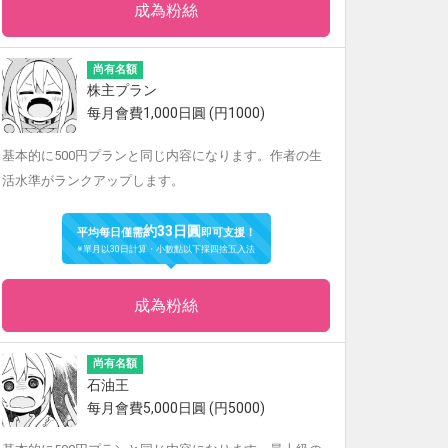
成為粉絲
尚有名額
株主プラン
每月會費1,000日圓 (円1000)
基本的に500円プランと同じ内容になります。作者の生
活水準がランクアップします。
約33日圓
平均每日僅需
即可支援！
※單月以30日計算・小數點以下採四捨五入法
成為粉絲
尚有名額
石油王
每月會費5,000日圓 (円5000)