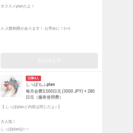
オススメplanだよ！
⚠︎ 人数制限があります！ お早めに！(><)
受付停止中
仅剩4人
しっぽもふplan
每月会费3,500日元 (3500 JPY) + 280
日元（服务使用费）
【 しっぽplanと内容は同じだよ♪ 】
大人気！
しっぽplan🐺✨✨