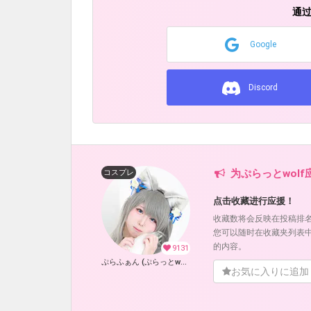
通
Google
Discord
为ぷらっとwolf
コスプレ
点击收藏进行应援！
收藏数将会反映在投稿排
您可以随时在收藏夹列表
的内容。
9131
ぷらふぁん (ぷらっとwolf)
お気に入りに追加