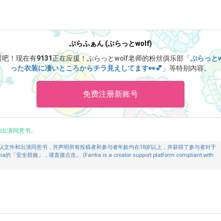
ぷらふぁん (ぷらっとwolf)
援吧！
现在有
9131
正在应援！
ぷらっとwolf老师的粉丝俱乐部「
ぷらっとw
った衣装に凄いところからチラ見えしてます👀💕
」等特别内容。
免费注册新账号
和出演同意书。
认文件和出演同意书，并声明所有投稿者和参与者年龄均在18岁以上，并获得了参与者对于
」，请直接点击。 (Fantia is a creator support platform compliant with