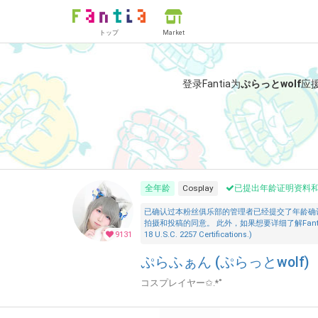
トップ
Market
登录Fantia为
ぷらっとwolf
应
全年龄
Cosplay
已提出年龄证明资料
已确认过本粉丝俱乐部的管理者已经提交了年龄确
拍摄和投稿的同意。 此外，如果想要详细了解Fantia的「安全措施
9131
18 U.S.C. 2257 Certifications.)
ぷらふぁん (ぷらっとwolf)
コスプレイヤー✩.*˚