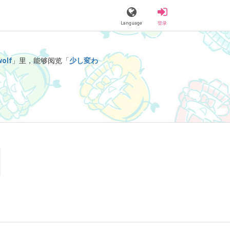
Language
登录
olf
」里，能够阅览「
少し変わ