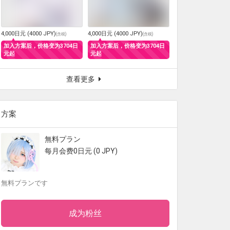
4,000日元 (4000 JPY)
4,000日元 (4000 JPY)
(
含税
)
(
含税
)
加入方案后，价格变为3704日
加入方案后，价格变为3704日
元起
元起
查看更多
方案
無料プラン
每月会费0日元 (0 JPY)
無料プランです
成为粉丝