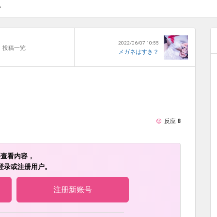
集
2022/06/07 10:55
投稿一览
メガネはすき？
反应
8
要查看内容，
登录或注册用户。
注册新账号