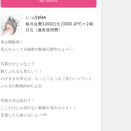
しっぽplan
每月会费3,000日元 (3000 JPY) + 240
日元（服务使用费）
未公開動画！
見えちゃってる秘密の動画公開中だよ〜♡
写真だけじゃなくて
動くぷらるも見たい！！
わがままを言えば、もっと♡もっも♡見たいっていう
ぷらるの動画planだよ🐺
写真も沢山見れて！
ここだけしか見れない動画が見れちゃう！！
見逃したら知らないよー???