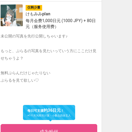
仅剩少量
けもみみplan
每月会费1,000日元 (1000 JPY) + 80日
元（服务使用费）
未公開の写真を先行公開しちゃいます♪
もっと、ぷらるの写真を見たいっていう方にここだけ見
せちゃうよ？
無料ぷらんだけじゃたりない
ぷらるを見て欲しい♡
约36日元
每日可支援
！
※1个月为30天计算・小数点四舍五入
成为粉丝