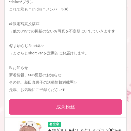
*chikcs*プラン
これで君も＊chicks＊メンバー✨💓
📸限定写真投稿🎞
→他のSNSでの掲載のないお写真を不定期にUPしていきます🐥
🎧まゆらじShort🎤✨
→まゆらじshort ver.を定期的にお届けします。
📝お知らせ
新着情報、SNS更新のお知らせ
その他、新田真優子の活動情報満載🆕✨
是非、お気軽にご登録ください❣️
成为粉丝
有空余
🐐やぎさん🐐むしゃむしゃプラン💓≫📣