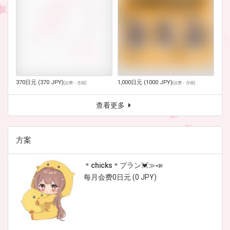
370日元 (370 JPY)
1,000日元 (1000 JPY)
(
运费・含税
)
(
运费・含税
)
查看更多
方案
＊chicks＊プラン💓≫📣
每月会费0日元 (0 JPY)