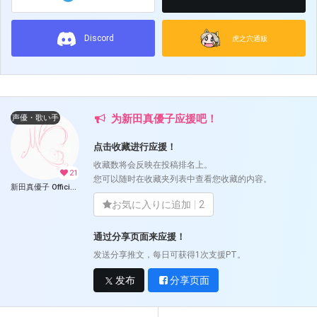
Discord
虎之穴通贩
为新田真優子应援吧！
声優・歌い手
点击收藏进行应援！
收藏数将会反映在投稿排名上。
21
您可以随时在收藏夹列表中查看您收藏的内容。
新田真優子 Official Fantia (新田真優子)
お気に入りに追加
2
通过分享页面来应援！
发送分享推文，每日可获得1次支援PT。
发布
分享页面