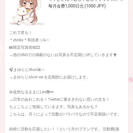
每月会费1,000日元 (1000 JPY)
これで君も！
＊chicks＊有段者っ🥳✨
📸限定写真投稿🎞
→他のSNSでの掲載のないお写真を不定期にUPしていきます🐥
🎧まゆらじShort🎤✨
→まゆらじshort ver.を定期的にお届けします。
📝徒然なるままにLite📚✏️
→日常のあれこれを！Twitterに書ききれない思いの丈を！
ちょこちょこ投稿していきます。写真もあるかも？
こちらは、月々によって回数がバラバラなので不定期扱いです。
純粋に活動を応援したい！！という方のプランです。 活動費(撮