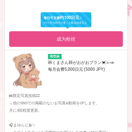
约100日元
每日可支援
！
※1个月为30天计算・小数点四舍五入
成为粉丝
有空余
🧸くまさん🧸がおがおプラン💓≫📣
每月会费5,000日元 (5000 JPY)
📸限定写真投稿🎞
→他のSNSでの掲載のないお写真&動画をUPします。
月に4回程度更新。
🎧まゆらじ🎤✨