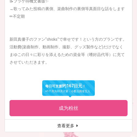
📝フラゲ待機文書版✨
→歌ってみた投稿の裏側、楽曲制作の裏側等真面目な話をします
✏︎不定期
新田真優子のファン"chicks"で幸せです！という方のプランです。
活動費(楽曲制作、動画制作、撮影、グッズ製作など)だけでなく
まゆこの日々に彩りを添えるための資金等（嗜好品代等）に充て
させていただきます。
约167日元
每日可支援
！
※1个月为30天计算・小数点四舍五入
成为粉丝
查看更多