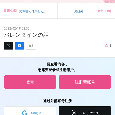
文章書く仕事した。
鬼は外ーーーー
2022/02/18 02:55
バレンタインの話
1
2
要查看内容，
您需要登录或注册用户。
登录
注册新账号
通过外部账号注册
Google
X（Twitter）