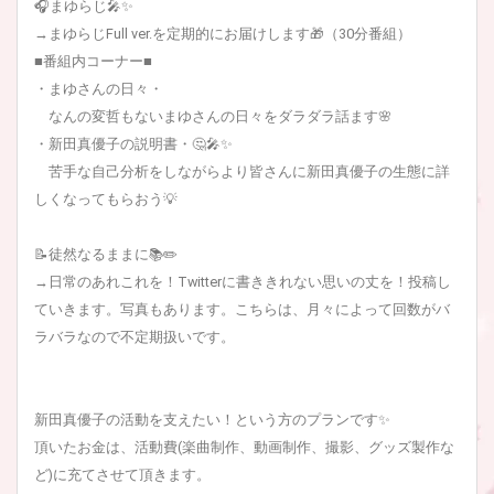
🎧まゆらじ🎤✨
→まゆらじFull ver.を定期的にお届けします🎁（30分番組）
■番組内コーナー■
・まゆさんの日々・
なんの変哲もないまゆさんの日々をダラダラ話ます🌸
・新田真優子の説明書・🤔🎤✨
苦手な自己分析をしながらより皆さんに新田真優子の生態に詳
しくなってもらおう💡
📝徒然なるままに📚✏️
→日常のあれこれを！Twitterに書ききれない思いの丈を！投稿し
ていきます。写真もあります。こちらは、月々によって回数がバ
ラバラなので不定期扱いです。
新田真優子の活動を支えたい！という方のプランです✨
頂いたお金は、活動費(楽曲制作、動画制作、撮影、グッズ製作な
ど)に充てさせて頂きます。