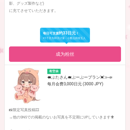
影、グッズ製作など)
に充てさせていただきます。
约33日元
每日可支援
！
※1个月为30天计算・小数点四舍五入
成为粉丝
有空余
🐖ぶたさん🐖ぶーぶープラン💓≫📣
每月会费3,000日元 (3000 JPY)
📸限定写真投稿🎞
→他のSNSでの掲載のないお写真を不定期にUPしていきます🐥