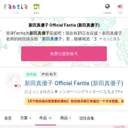
トップ
Language
登录
Market
新田真優子 Official Fantia (新田真優子)
登录Fantia为
新田真優子
应援吧！
现在有
21
正在应援！
新田真優子
老师的粉丝俱乐部「
新田真優子
」里，能够阅览「
文章書く仕事し
もっと見る
た。
」等特别内容。
免费注册新账号
全年龄
声优/歌手
新田真優子 Official Fantia (新田真優子)
21
ひよっこまゆさん🐥 シンガーソングライターになるまで🎼
🎹
【关于粉丝俱乐部更新的通知】 粉丝俱乐部已有超过一个月未更新。由
方案
作品
商品
首页
过往合集
4
45
6