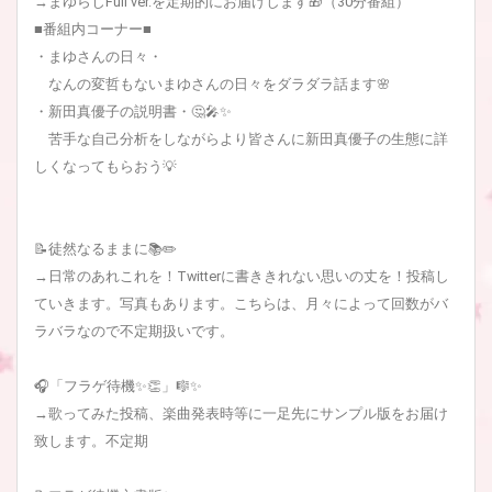
→まゆらじFull ver.を定期的にお届けします🎁（30分番組）
■番組内コーナー■
・まゆさんの日々・
なんの変哲もないまゆさんの日々をダラダラ話ます🌸
・新田真優子の説明書・🤔🎤✨
苦手な自己分析をしながらより皆さんに新田真優子の生態に詳
しくなってもらおう💡
📝徒然なるままに📚✏️
→日常のあれこれを！Twitterに書ききれない思いの丈を！投稿し
ていきます。写真もあります。こちらは、月々によって回数がバ
ラバラなので不定期扱いです。
🎧「フラゲ待機✨👏」🎼✨
→歌ってみた投稿、楽曲発表時等に一足先にサンプル版をお届け
致します。不定期