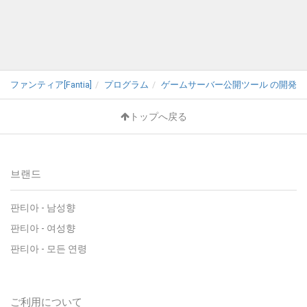
ファンティア[Fantia]
プログラム
ゲームサーバー公開ツール の開発支援
トップへ戻る
브랜드
판티아 - 남성향
판티아 - 여성향
판티아 - 모든 연령
ご利用について