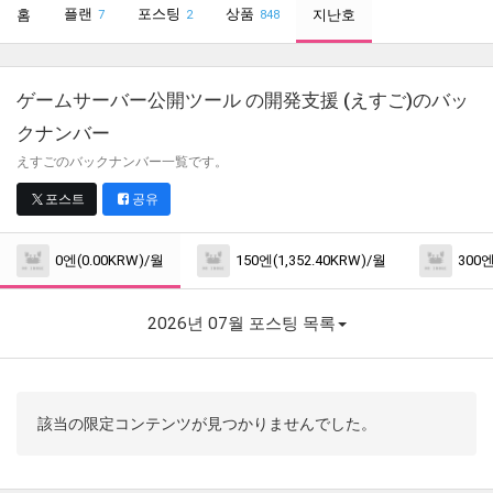
플랜
포스팅
상품
홈
지난호
7
2
848
ゲームサーバー公開ツール の開発支援 (えすご)
のバッ
クナンバー
えすごのバックナンバー一覧です。
포스트
공유
0엔(0.00KRW)/월
150엔(1,352.40KRW)/월
300엔
2026년 07월 포스팅 목록
該当の限定コンテンツが見つかりませんでした。