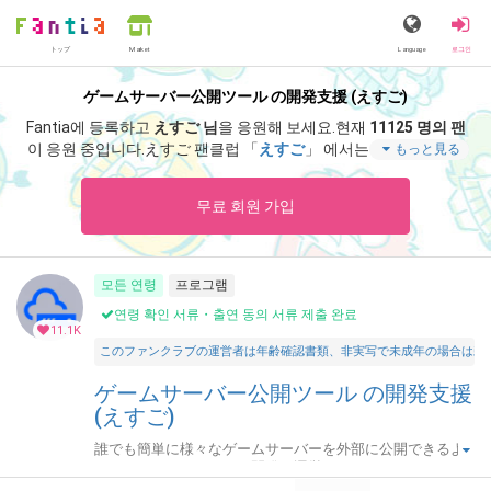
トップ
Language
로그인
Market
ゲームサーバー公開ツール の開発支援 (えすご)
Fantia에 등록하고
えすご 님
을 응원해 보세요.
현재
11125 명의 팬
이 응원 중입니다.
えすご 팬클럽 「
えすご
」 에서는 「
サポート感
もっと見る
謝！アドレス固定化「なし」・月額プランの招待キーです。
」
등 스페셜 콘텐츠를 즐기실 수 있습니다.
무료 회원 가입
모든 연령
프로그램
연령 확인 서류・출연 동의 서류 제출 완료
11.1K
このファンクラブの運営者は年齢確認書類、非実写で未成年の場合は親
ゲームサーバー公開ツール の開発支援
(えすご)
誰でも簡単に様々なゲームサーバーを外部に公開できるよ
うにするためのツールを開発・運営しています。