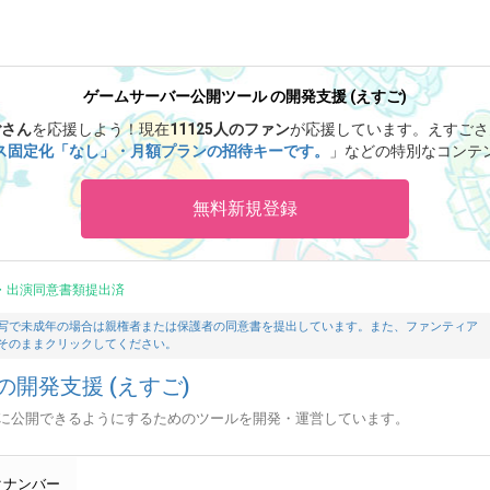
ゲームサーバー公開ツール の開発支援 (えすご)
ごさん
を応援しよう！
現在
11125人のファン
が応援しています。
えすごさ
ス固定化「なし」・月額プランの招待キーです。
」などの特別なコンテ
無料新規登録
・出演同意書類提出済
写で未成年の場合は親権者または保護者の同意書を提出しています。また、ファンティア
そのままクリックしてください。
開発支援 (えすご)
に公開できるようにするためのツールを開発・運営しています。
クナンバー