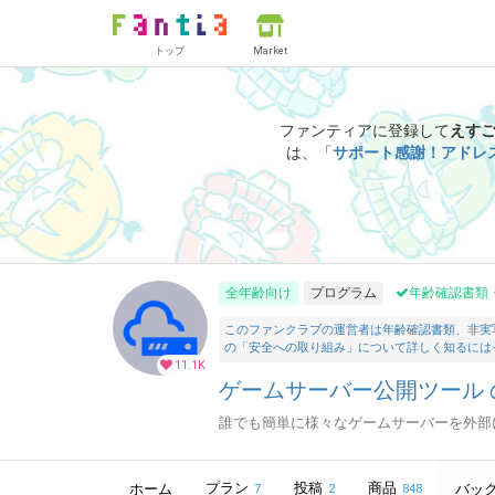
トップ
Market
ファンティアに登録して
えす
は、「
サポート感謝！アドレ
全年齢向け
プログラム
年齢確認書類
このファンクラブの運営者は年齢確認書類、非実
の「安全への取り組み」について詳しく知るには
11.1K
ゲームサーバー公開ツール の
誰でも簡単に様々なゲームサーバーを外部
プラン
投稿
商品
ホーム
バッ
7
2
848