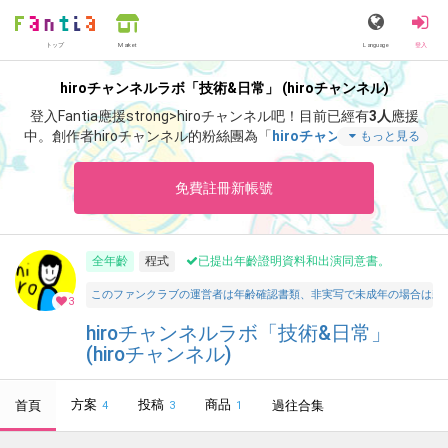
トップ
Language
登入
Market
hiroチャンネルラボ「技術&日常」 (hiroチャンネル)
登入Fantia應援strong>hiroチャンネル吧！
目前已經有
3人
應援
中。
創作者hiroチャンネル的粉絲團為「
hiroチャンネル
」、當中
もっと見る
含有「
一人の男が挑んだ「hiroチャンネル・ネットワーク構
想」
」等非常獨特的內容滿足您的視覺感官享受。
免費註冊新帳號
全年齡
程式
已提出年齡證明資料和出演同意書。
このファンクラブの運営者は年齢確認書類、非実写で未成年の場合は親
3
hiroチャンネルラボ「技術&日常」
(hiroチャンネル)
方案
投稿
商品
首頁
過往合集
4
3
1