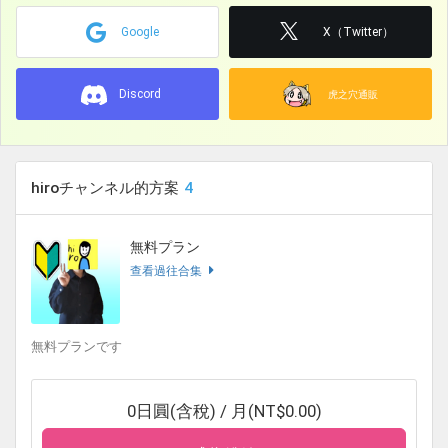
Google
X（Twitter）
Discord
虎之穴通販
hiroチャンネル的方案
4
無料プラン
查看過往合集
無料プランです
0日圓(含稅) / 月(NT$0.00)