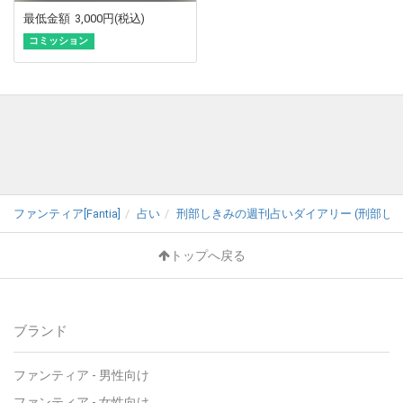
最低金額
3,000円
(税込)
コミッション
ファンティア[Fantia]
占い
刑部しきみの週刊占いダイアリー (刑部しき
トップへ戻る
ブランド
ファンティア - 男性向け
ファンティア - 女性向け