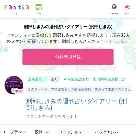
トップ
Language
ログイン
Market
刑部しきみの週刊占いダイアリー (刑部しきみ)
ファンティアに登録して
刑部しきみさん
を応援しよう！
現在
33人
のファン
が応援しています。
刑部しきみさんのファンクラブ「
刑
もっと見る
部しきみ
」では、「
週報 8月10日～8月16日までの豫報
」など
の特別なコンテンツをお楽しみいただけます。
無料新規登録
全年齢向け
占い
年齢確認書類・出演同意書類提出済
このファンクラブの運営者は年齢確認書類、非実写で未成年の場合は親
33
刑部しきみの週刊占いダイアリー (刑
部しきみ)
タロットで一週間を占うよ！
プラン
投稿
コミッション
ム
バックナンバー
2
145
1