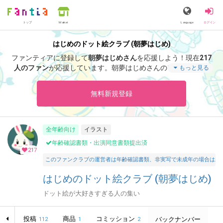
トップ
Language
ログイン
Market
はじめのドット絵クラブ (朝夢はじめ)
ファンティアに登録して
朝夢はじめさん
を応援しよう！
現在
217
人のファン
が応援しています。
朝夢はじめさんのファンクラブ
もっと見る
「
朝夢はじめ
」では、「
【8月】暑い
」などの特別なコンテンツ
をお楽しみいただけます。
無料新規登録
全年齢向け
イラスト
年齢確認書類・出演同意書類提出済
217
このファンクラブの運営者は年齢確認書類、非実写で未成年の場合は親
はじめのドット絵クラブ (朝夢はじめ)
ドット絵が大好きすぎる人の集い
ン
投稿
商品
コミッション
バックナンバー
2
112
1
2