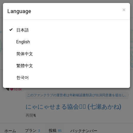
×
Language
トップ
Language
ログイン
Market
にゃにゃせまる協会❤️‍🔥 (七瀬あかね)
日本語
ファンティアに登録して
七瀬あかねさん
を応援しよう！
現在
108
04人のファン
が応援しています。
七瀬あかねさんのファンクラブ
もっと見る
English
「
七瀬あかね
」では、「
お久しぶり🥹💭
」などの特別なコンテン
ツをお楽しみいただけます。
简体中文
無料新規登録
繁體中文
한국어
全年齢向け
コスプレ
年齢確認書類・出演同意書類提出済
10.8K
このファンクラブの運営者は年齢確認書類及び出演同意書を提出し、投
にゃにゃせまる協会❤️‍🔥 (七瀬あかね)
再開🐈
プラン
投稿
ホーム
バックナンバー
3
85