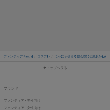
ファンティア[Fantia]
コスプレ
にゃにゃせまる協会❤️‍🔥 (七瀬あかね)
トップへ戻る
ブランド
ファンティア - 男性向け
ファンティア - 女性向け