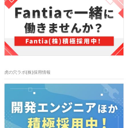
虎の穴ラボ(株)採用情報