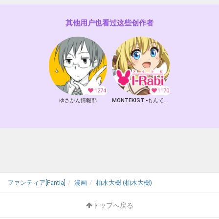
其他用户也看过这些创作者
1274
1170
ゆさかん情報部
MONTEKIST -もんてきすと-
ファンティア[Fantia]
漫画
柏木大樹 (柏木大樹)
トップへ戻る