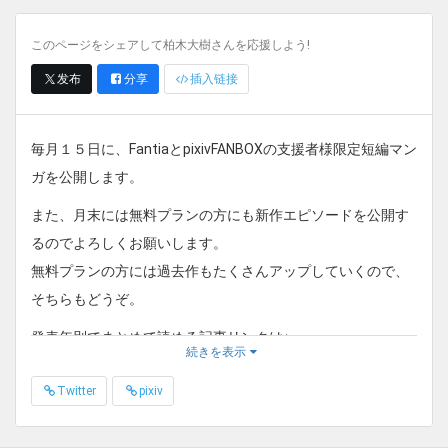
このページをシェアして柏木大樹さんを応援しよう!
发布
分享
插入链接
毎月１５日に、FantiaとpixivFANBOXの支援者様限定短編マン
ガを公開します。
また、月末には無料プランの方にも新作エピソードを公開す
るのでよろしくお願いします。
無料プランの方には過去作もたくさんアップしていくので、
そちらもどうぞ。
発表年別でまとめて読める記事リンクは↓。
続きを表示
NEW２０２５年NEW
Twitter
pixiv
https://fantia.jp/posts/4102093
２０２４年