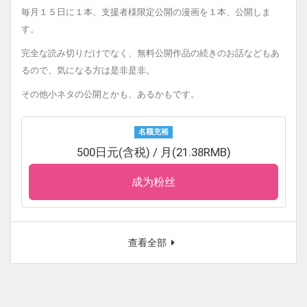
毎月１５日に１本、支援者様限定公開の漫画を１本、公開しま
す。
完全な読み切りだけでなく、無料公開作品の続きのお話などもあ
るので、気になる方は是非是非。
その他小ネタの公開とかも、あるかもです。
名额充裕
500日元(含税) / 月(21.38RMB)
成为粉丝
查看全部