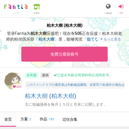
トップ
Language
登录
Market
柏木大樹 (柏木大樹)
登录Fantia为
柏木大樹
应援吧！
现在有
505
正在应援！
柏木大樹老
师的粉丝俱乐部「
柏木大樹
」里，能够阅览「
似てない兄妹
」等特
もっと見る
别内容。
免费注册新账号
全年龄
漫画
已提出年龄证明资料和出演同意书。
このファンクラブの運営者は年齢確認書類、非実写で未成年の場合は親
505
柏木大樹 (柏木大樹)
主に短編漫画を毎月１５日と月末に公開します。
方案
作品
首页
过往合集
2
189