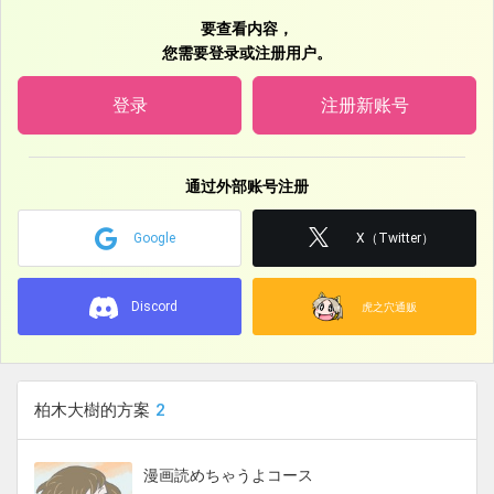
https://fantia.jp/posts/3488642
要查看内容，
您需要登录或注册用户。
２０２３年
https://fantia.jp/posts/2813240
登录
注册新账号
２０２２年
https://fantia.jp/posts/2042082
通过外部账号注册
２０２１年
Google
X（Twitter）
https://fantia.jp/posts/1321364
２０２０年
Discord
虎之穴通贩
https://fantia.jp/posts/976289
２０１９年
https://fantia.jp/posts/842099
柏木大樹的方案
2
２０１７～２０１８年
https://fantia.jp/posts/754941
漫画読めちゃうよコース