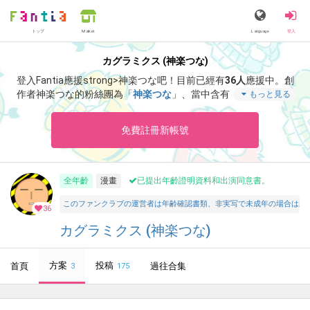
トップ
Language
登入
Market
カグラミクス (神楽つな)
登入Fantia應援strong>神楽つな吧！
目前已經有
36人
應援中。
創
作者神楽つな的粉絲團為「
神楽つな
」、當中含有「
7月アゲた絵
もっと見る
とまんがひとまとめ
」等非常獨特的內容滿足您的視覺感官享受。
免費註冊新帳號
全年齡
漫畫
已提出年齡證明資料和出演同意書。
このファンクラブの運営者は年齢確認書類、非実写で未成年の場合は親
36
カグラミクス (神楽つな)
方案
投稿
首頁
過往合集
3
175