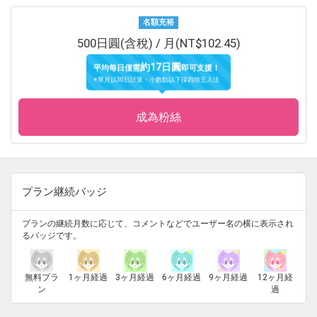
名額充裕
500日圓(含稅) / 月(NT$102.45)
約17日圓
平均每日僅需
即可支援！
※單月以30日計算・小數點以下採四捨五入法
成為粉絲
プラン継続バッジ
プランの継続月数に応じて、コメントなどでユーザー名の横に表示され
るバッジです。
無料プラ
1ヶ月経過
3ヶ月経過
6ヶ月経過
9ヶ月経過
12ヶ月経
ン
過