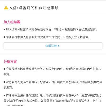
入會/退會時的相關注意事項
加入粉絲團
■ 加入後就可以盡情欣賞各種限定內容。※超過入會期限的內容仍無法觀賞。
■ 即便在月中加入也許要支付完整的當月會費，不會按入會天數計算。
查看詳情
升級方案
■ 升級後就可以盡情欣賞各種該方案限定的內容。※超過入會期限的內容仍無法
觀賞。
■ 當您變更為更高的計劃時，您需要支付計劃費用與您目前訂閱的計劃費用之間
的差額。
■ 前述條件適用於任何計劃升級，升級計劃的費用將在每月1日通過“持續支付設
置”設為“開”的支付方式收取。如果選擇了“Atone 付款”且1日嘗試失敗，將在11