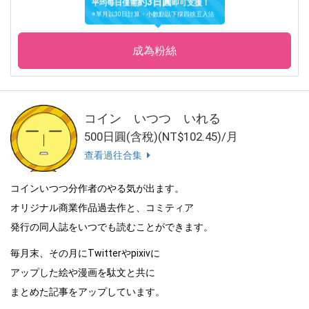
平均每日僅需
即可支援！
※單月以30日計算・小數點以下採四捨五入法
成為粉絲
コイン いつつ いれる
500日圓(含稅)(NT$102.45)/月
查看過往合集
コインいつつ分作者のやる気が出ます。
オリジナル商業作品過去作と、コミティア
発行の同人誌をいつでも読むことができます。
毎月末、その月にTwitterやpixivに
アップした絵や漫画を駄文と共に
まとめた記事をアップしています。