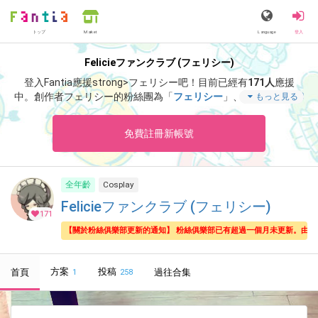
トップ
Language
登入
Market
Felicieファンクラブ (フェリシー)
登入Fantia應援strong>フェリシー吧！
目前已經有
171人
應援
中。
創作者フェリシー的粉絲團為「
フェリシー
」、當中含有「
20
もっと見る
25-01-もう3月だけど今年の目標(栞)
」等非常獨特的內容滿足您
的視覺感官享受。
免費註冊新帳號
全年齡
Cosplay
Felicieファンクラブ (フェリシー)
171
【關於粉絲俱樂部更新的通知】 粉絲俱樂部已有超過一個月未更新。由
方案
投稿
首頁
過往合集
1
258