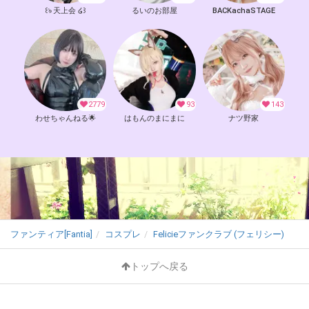
꒰ঌ 天上会 ໒꒱
るいのお部屋
BACKachaSTAGE
2779
93
143
わせちゃんねる🌟
はもんのまにまに
ナツ野家
ファンティア[Fantia]
コスプレ
Felicieファンクラブ (フェリシー)
トップへ戻る