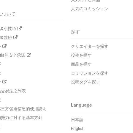
人気のコミッション
について
&小技巧
探す
&體驗
心
クリエイターを探す
tia的安全承諾
投稿を探す
要
商品を探す
款
コミッションを探す
針
投稿タグを探す
業交易法之列表
策
Language
第三方發送信息的使用說明
的勢力に対する基本方針
日本語
口
English