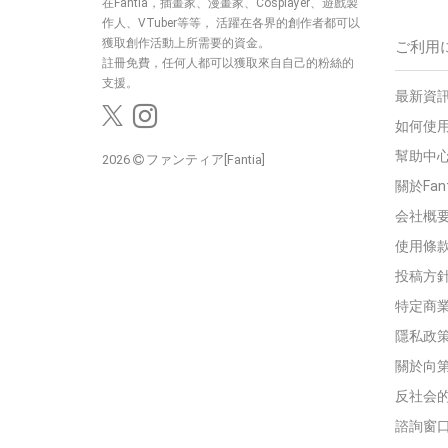
在Fantia，插畫家、漫畫家、Cosplayer、遊戲製
作人、VTuber等等， 活躍在各界的創作者都可以
獲取創作活動上所需要的資金。
ご利用
註冊免費，任何人都可以獲取來自自己的粉絲的
支援。
最新資訊
如何使用
幫助中
2026
ファンティア[Fantia]
關於Fan
会社概
使用條
投稿方
特定商
隱私政
關於向
反社会
諮詢窗