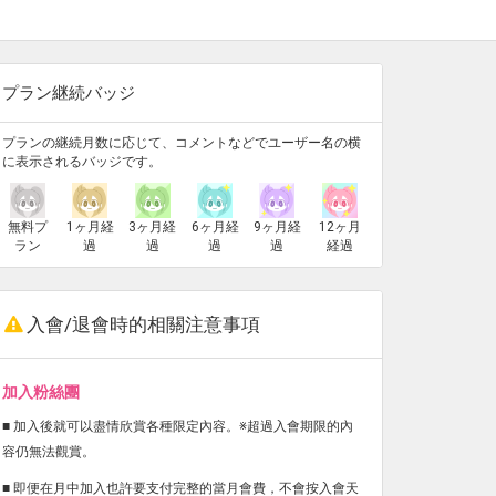
プラン継続バッジ
プランの継続月数に応じて、コメントなどでユーザー名の横
に表示されるバッジです。
無料プ
1ヶ月経
3ヶ月経
6ヶ月経
9ヶ月経
12ヶ月
ラン
過
過
過
過
経過
入會/退會時的相關注意事項
加入粉絲團
■ 加入後就可以盡情欣賞各種限定內容。※超過入會期限的內
容仍無法觀賞。
■ 即便在月中加入也許要支付完整的當月會費，不會按入會天