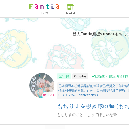
トップ
Market
登入Fantia應援strong>もちり
全年齡
Cosplay
已提出年齡證明資料
已確認過本粉絲俱樂部的管理者已經提交了年齡確
拍攝和投稿的同意。此外，如果想要詳細了解Fantia的「安全措施」，
1533
U.S.C. 2257 Certifications.)
もちりすを覗き隊🍬🐿 (もち
もちりすのこと、しってほしいな🩵