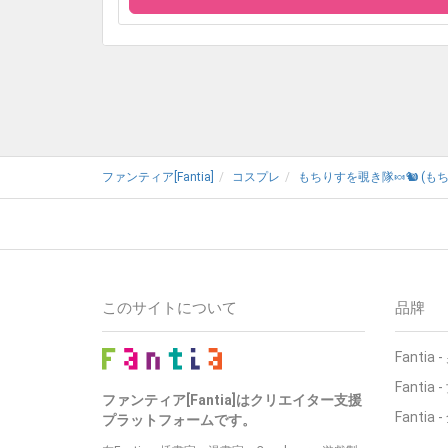
ファンティア[Fantia]
コスプレ
もちりすを覗き隊🍬🐿 (もち
このサイトについて
品牌
Fantia
Fantia
ファンティア[Fantia]はクリエイター支援
Fantia
プラットフォームです。