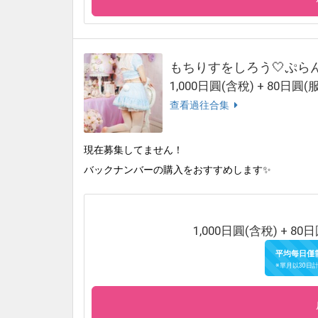
もちりすをしろう🤍ぷら
1,000日圓(含稅) + 80日圓(
查看過往合集
現在募集してません！
バックナンバーの購入をおすすめします✨
1,000日圓(含稅) + 80日
平均每日僅
※單月以30日