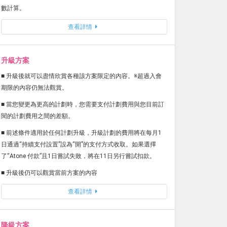
數計算。
查看詳情
升級方案
■ 升級後就可以盡情欣賞各種該方案限定的內容。※超過入會
期限的內容仍無法觀賞。
■ 當您變更為更高的計劃時，您需要支付計劃費用與您目前訂
閱的計劃費用之間的差額。
■ 前述條件適用於任何計劃升級，升級計劃的費用將在每月1
日通過“持續支付設置”設為“開”的支付方式收取。如果選擇
了“Atone 付款”且1日嘗試失敗，將在11日另行嘗試扣款。
■ 升級後仍可以觀賞當前方案的內容
查看詳情
降級方案