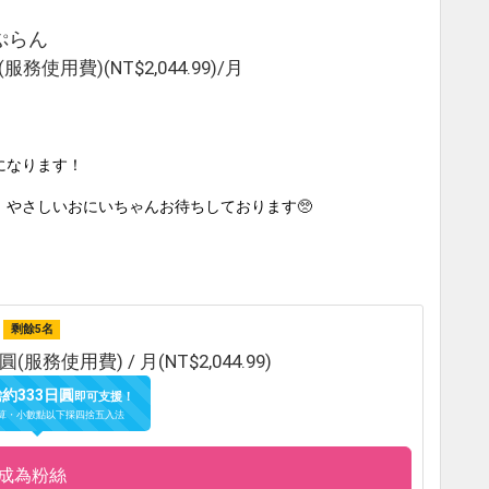
ぷらん
(服務使用費)(NT$2,044.99)/月
になります！
やさしいおにいちゃんお待ちしております🥺
剩餘5名
圓(服務使用費) / 月(NT$2,044.99)
約333日圓
需
即可支援！
計算・小數點以下採四捨五入法
成為粉絲