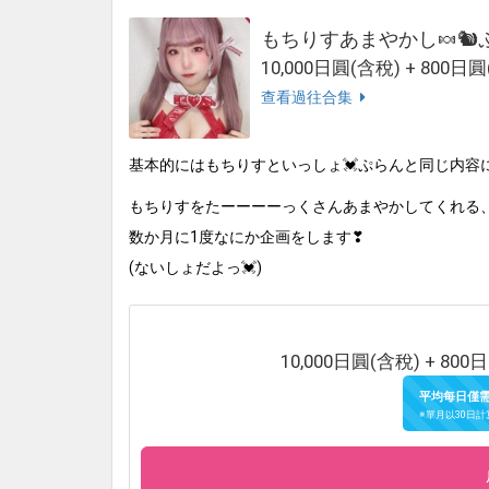
もちりすあまやかし🍬🐿
10,000日圓(含稅) + 800日圓
查看過往合集
基本的にはもちりすといっしょ💓ぷらんと同じ内容
もちりすをたーーーーっくさんあまやかしてくれる、
数か月に1度なにか企画をします❣
(ないしょだよっ💓)
10,000日圓(含稅) + 800日
平均每日僅
※單月以30日