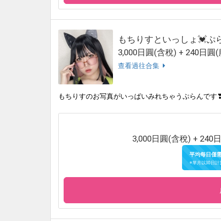
もちりすといっしょ💓ぷ
3,000日圓(含稅) + 240日圓
查看過往合集
もちりすのお写真がいっぱいみれちゃうぷらんです
3,000日圓(含稅) + 240
平均每日僅
※單月以30日