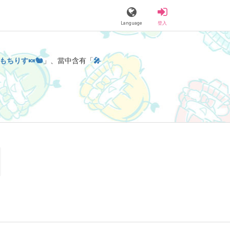
Language
登入
もちりす🍬🐿
」、當中含有「
🎤