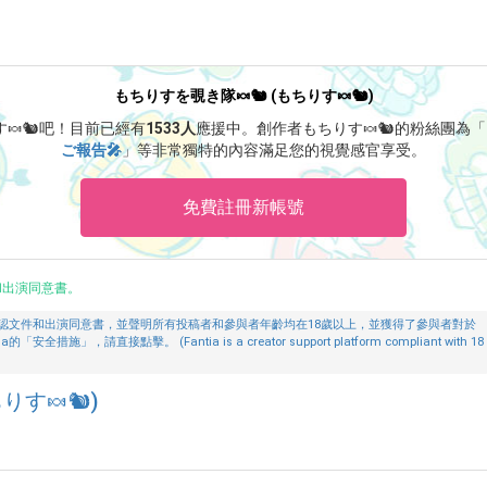
もちりすを覗き隊🍬🐿 (もちりす🍬🐿)
す🍬🐿吧！
目前已經有
1533人
應援中。
創作者もちりす🍬🐿的粉絲團為「
ご報告🎤
」等非常獨特的內容滿足您的視覺感官享受。
免費註冊新帳號
和出演同意書。
認文件和出演同意書，並聲明所有投稿者和參與者年齡均在18歲以上，並獲得了參與者對於
請直接點擊。 (Fantia is a creator support platform compliant with 18
りす🍬🐿)