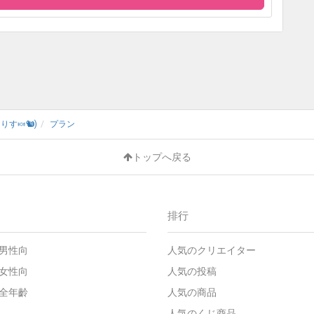
りす🍬🐿)
プラン
トップへ戻る
排行
 - 男性向
人気のクリエイター
 - 女性向
人気の投稿
 - 全年齡
人気の商品
人気のくじ商品