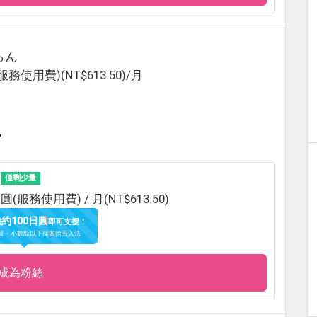
らん
(服務使用費)(NT$613.50)/月
❣
僅剩少量
日圓(服務使用費) / 月(NT$613.50)
約100日圓
需
即可支援！
計算・小數點以下採四捨五入法
成為粉絲