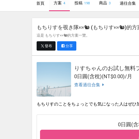
方案
投稿
商品
首頁
過往合集
4
198
3
もちりすを覗き隊🍬🐿 (もちりす🍬🐿)
的方
這是 もちりす🍬🐿的方案一覽。
發布
分享
りすちゃんのお試し無料
0日圓(含稅)(NT$0.00)/月
查看過往合集
もちりすのことをちょっとでも気になった人はぜひ
0日圓(含稅)