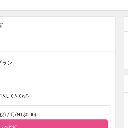
案
プラン
加入してみてね♡
 / 月(NT$0.00)
成為粉絲