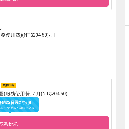
ん
服務使用費)(NT$204.50)/月
剩餘1名
圓(服務使用費) / 月(NT$204.50)
約33日圓
需
即可支援！
計算・小數點以下採四捨五入法
成為粉絲