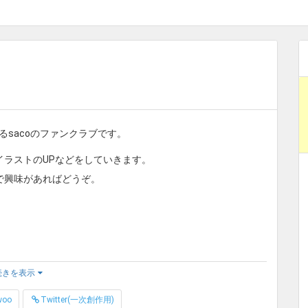
sacoのファンクラブです。
ラストのUPなどをしていきます。
で興味があればどうぞ。
いので、もしよければこちらの一覧でご確認ください。
続きを表示
woo
Twitter(一次創作用)