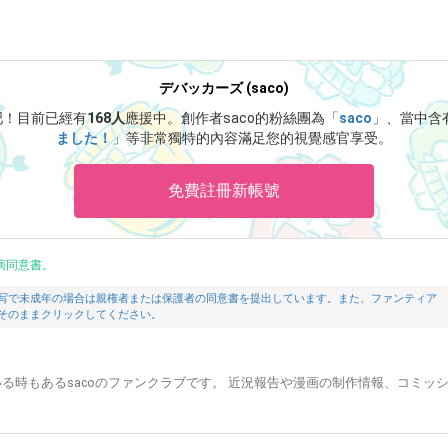
デバッカーズ (saco)
吧！
目前已經有
168人
應援中。
創作者saco的粉絲團為「
saco
」、當中含
ました！
」等非常獨特的內容滿足您的視覺感官享受。
免費註冊新帳號
演同意書。
写で未成年の場合は親権者または保護者の同意書を提出しています。また、ファンティア
そのままクリックしてください。
る時もあるsacoのファンクラブです。 近況報告や漫画の制作情報、コミッ