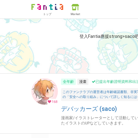
トップ
Market
登入Fantia應援strong>saco
全年齡
漫畫
已提出年齡證明資料和出
このファンクラブの運営者は年齢確認書類、非実
の「安全への取り組み」について詳しく知るには
168
デバッカーズ (saco)
漫画家/イラストレーターとして活動してい
たイラストのUPなどしていきます。