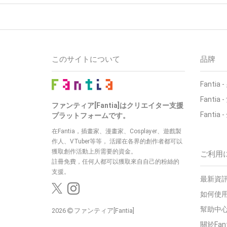
このサイトについて
品牌
Fantia
Fantia
ファンティア[Fantia]はクリエイター支援
Fantia
プラットフォームです。
在Fantia，插畫家、漫畫家、Cosplayer、遊戲製
作人、VTuber等等， 活躍在各界的創作者都可以
獲取創作活動上所需要的資金。
ご利用
註冊免費，任何人都可以獲取來自自己的粉絲的
支援。
最新資訊
如何使用
幫助中
2026
ファンティア[Fantia]
關於Fan