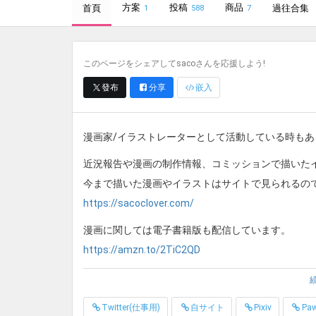
方案
投稿
商品
首頁
過往合集
1
588
7
このページをシェアしてsacoさんを応援しよう!
發布
分享
嵌入
漫画家/イラストレーターとして活動している時もある
近況報告や漫画の制作情報、コミッションで描いたイ
今まで描いた漫画やイラストはサイトで見られるの
https://sacoclover.com/
漫画に関しては電子書籍版も配信しています。
https://amzn.to/2TiC2QD
漫画はたくさんバリエーションがあって分かりにく
https://fantia.jp/posts/348045
Twitter(仕事用)
自サイト
Pixiv
Pa