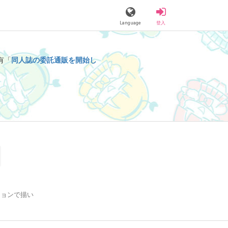
Language
登入
有「
同人誌の委託通販を開始し
ションで描い