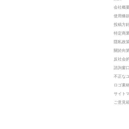
会社概
使用條
投稿方
特定商
隱私政
關於向
反社会
諮詢窗
不正な
ロゴ素
サイト
ご意見