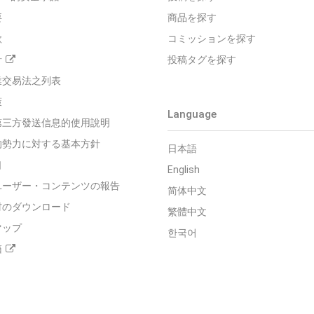
要
商品を探す
款
コミッションを探す
針
投稿タグを探す
業交易法之列表
策
Language
第三方發送信息的使用說明
的勢力に対する基本方針
日本語
口
English
ユーザー・コンテンツの報告
简体中文
材のダウンロード
繁體中文
マップ
한국어
箱