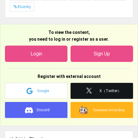
ありません。
Bluesky
To view the content,
you need to log in or register as a user.
Login
Sign Up
Register with external account
Google
X（Twitter）
Discord
Toranoana Online Shop