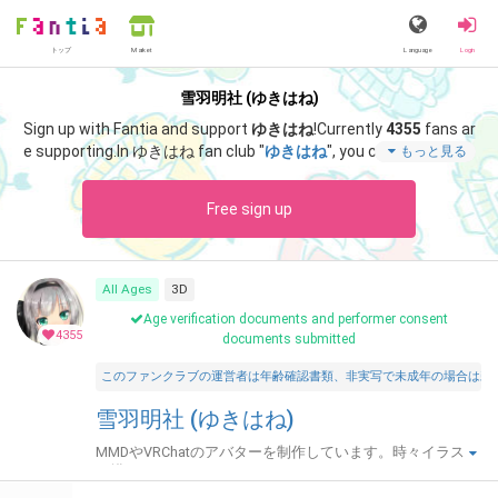
トップ
Language
Login
Market
雪羽明社 (ゆきはね)
Sign up with Fantia and support
ゆきはね
!
Currently
4355
fans ar
e supporting.
In ゆきはね fan club "
ゆきはね
", you can enjoy spec
もっと見る
ial content such as "
ゆきはね式アリスF22 支援プラン以上限定
配布
".
Free sign up
All Ages
3D
Age verification documents and performer consent
4355
documents submitted
このファンクラブの運営者は年齢確認書類、非実写で未成年の場合は親
雪羽明社 (ゆきはね)
MMDやVRChatのアバターを制作しています。時々イラスト
も描きます