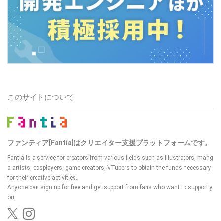
このサイトについて
ファンティア[Fantia]はクリエイター支援プラットフォームです。
Fantia is a service for creators from various fields such as illustrators, mang
a artists, cosplayers, game creators, VTubers to obtain the funds necessary
for their creative activities.
Anyone can sign up for free and get support from fans who want to support y
ou.