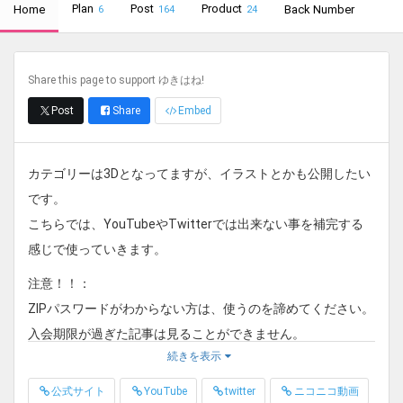
Plan
Post
Product
Home
Back Number
6
164
24
Share this page to support ゆきはね!
Post
Share
Embed
カテゴリーは3Dとなってますが、イラストとかも公開したい
です。
こちらでは、YouTubeやTwitterでは出来ない事を補完する
感じで使っていきます。
注意！！：
ZIPパスワードがわからない方は、使うのを諦めてください。
入会期限が過ぎた記事は見ることができません。
続きを表示
※有料プランと支援プランはバックナンバーを販売していま
すが、スペシャル支援プラン以上はバックナンバーの配布も
公式サイト
YouTube
twitter
ニコニコ動画