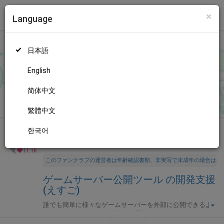
×
Language
トップ
Language
ログイン
Market
ゲームサーバー公開ツール の開発支援 (えすご)
日本語
ファンティアに登録して
えすごさん
を応援しよう！
現在
11124人
のファン
が応援しています。
えすごさんのファンクラブ「
えす
もっと見る
English
ご
」では、「
サポート感謝！アドレス固定化「なし」・月額プラ
ンの招待キーです。
」などの特別なコンテンツをお楽しみいただ
简体中文
無料新規登録
けます。
繁體中文
한국어
全年齢向け
プログラム
年齢確認書類・出演同意書類提出済
11.1K
このファンクラブの運営者は年齢確認書類、非実写で未成年の場合は親
ゲームサーバー公開ツール の開発支援
(えすご)
誰でも簡単に様々なゲームサーバーを外部に公開できるよ
うにするためのツールを開発・運営しています。