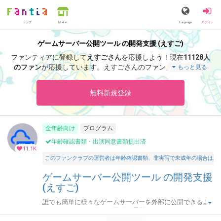
トップ
Language
ログイン
Market
ゲームサーバー公開ツール の開発支援 (えすご)
ファンティアに登録して
えすごさん
を応援しよう！
現在
11128人
のファン
が応援しています。
えすごさんのファンクラブ「
えす
もっと見る
ご
」では、「
サポート感謝！アドレス固定化「なし」・月額プラ
ンの招待キーです。
」などの特別なコンテンツをお楽しみいただ
無料新規登録
けます。
全年齢向け
プログラム
年齢確認書類・出演同意書類提出済
11.1K
このファンクラブの運営者は年齢確認書類、非実写で未成年の場合は親
ゲームサーバー公開ツール の開発支援
(えすご)
誰でも簡単に様々なゲームサーバーを外部に公開できるよ
うにするためのツールを開発・運営しています。