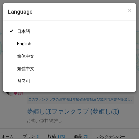
×
Language
トップ
Language
ログイン
Market
夢姫しほファンクラブ (夢姫しほ)
日本語
ファンティアに登録して
夢姫しほさん
を応援しよう！
現在
239人
のファン
が応援しています。
夢姫しほさんのファンクラブ「
夢姫
もっと見る
English
しほ
」では、「
8/7(金)
」などの特別なコンテンツをお楽しみい
ただけます。
简体中文
無料新規登録
繁體中文
한국어
全年齢向け
アイドル
年齢確認書類・出演同意書類提出済
239
このファンクラブの運営者は年齢確認書類及び出演同意書を提出し、投
夢姫しほファンクラブ (夢姫しほ)
お試し/激甘/激推し
プラン
投稿
商品
ホーム
バックナンバー
3
1172
73