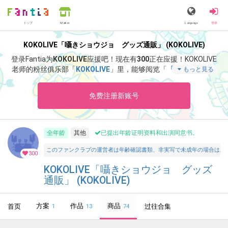
トップ
Language
登录
Market
KOKOLIVE「囁きショウジョ グッズ通販」 (KOKOLIVE)
登录Fantia为
KOKOLIVE
应援吧！
现在有
300
正在应援！
KOKOLIVE
老师的粉丝俱乐部「
KOKOLIVE
」里，能够阅览「
「丘陵研究会へ
もっと見る
ようこそ」9月公演イラスト案
」等特别内容。
免费注册新账号
全年龄
其他
已提出年龄证明资料和出演同意书。
このファンクラブの運営者は年齢確認書類、非実写で未成年の場合は親
300
KOKOLIVE「囁きショウジョ グッズ
通販」 (KOKOLIVE)
方案
作品
商品
首页
过往合集
1
13
74