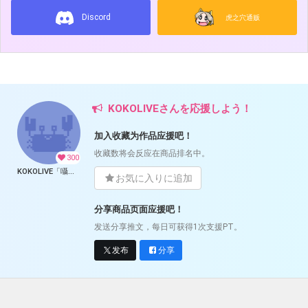
Discord
虎之穴通贩
KOKOLIVEさんを応援しよう！
加入收藏为作品应援吧！
收藏数将会反应在商品排名中。
300
KOKOLIVE「囁きショウジョ グッズ通販」
お気に入りに追加
分享商品页面应援吧！
发送分享推文，每日可获得1次支援PT。
发布
分享