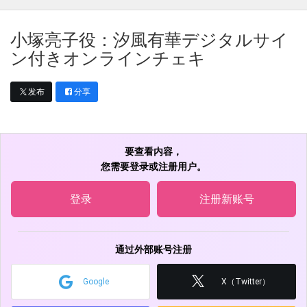
小塚亮子役：汐風有華デジタルサイ
ン付きオンラインチェキ
发布
分享
要查看内容，
您需要登录或注册用户。
登录
注册新账号
通过外部账号注册
Google
X（Twitter）