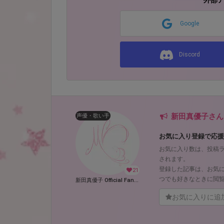
外部
Google
Discord
新田真優子さん
声優・歌い手
お気に入り登録で応援
お気に入り数は、投稿
されます。
登録した記事は、お気
21
つでも好きなときに閲
新田真優子 Official Fantia (新田真優子)
お気に入りに追