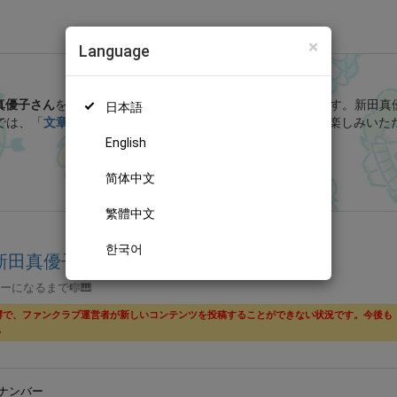
×
Language
新田真優子 Official Fantia (新田真優子)
真優子さん
を応援しよう！
現在
21人のファン
が応援しています。
新田真
日本語
では、「
文章書く仕事した。
」などの特別なコンテンツをお楽しみいた
English
無料新規登録
简体中文
繁體中文
한국어
a (新田真優子)
ーになるまで🎼🎹
響で、ファンクラブ運営者が新しいコンテンツを投稿することができない状況です。今後も
。
ナンバー