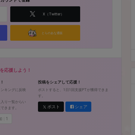
アカウントで登録
X（Twitter）
とらのあな通販
を応援しよう！
！
投稿をシェアして応援！
ランキングに反映
ポストすると、1日1回支援PTが獲得できま
す。
に入り一覧からい
ポスト
シェア
覧できます。
加
1