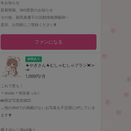
📝お知らせ
新着情報、SNS更新のお知らせ
その他、新田真優子の活動情報満載🆕✨
是非、お気軽にご登録ください❣️
ファンになる
余裕あり
🐐やぎさん🐐むしゃむしゃプラン💓≫
📣
1,000円/月
これで君も！
＊chicks＊有段者っ🥳✨
📸限定写真投稿🎞
→他のSNSでの掲載のないお写真を不定期にUPしていき
ます🐥
🎧まゆらじShort🎤✨