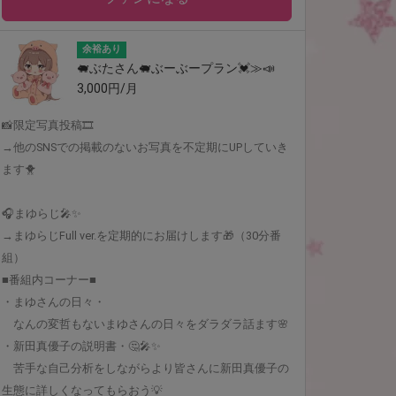
余裕あり
🐖ぶたさん🐖ぶーぶープラン💓≫📣
3,000円/月
📸限定写真投稿🎞
→他のSNSでの掲載のないお写真を不定期にUPしていき
ます🐥
🎧まゆらじ🎤✨
→まゆらじFull ver.を定期的にお届けします🎁（30分番
組）
■番組内コーナー■
・まゆさんの日々・
なんの変哲もないまゆさんの日々をダラダラ話ます🌸
・新田真優子の説明書・🤔🎤✨
苦手な自己分析をしながらより皆さんに新田真優子の
生態に詳しくなってもらおう💡