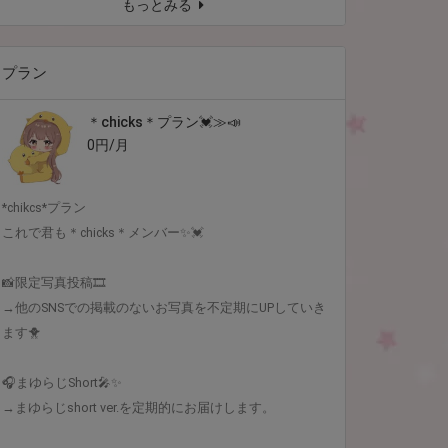
もっとみる
プラン
＊chicks＊プラン💓≫📣
0円/月
*chikcs*プラン
これで君も＊chicks＊メンバー✨💓
📸限定写真投稿🎞
→他のSNSでの掲載のないお写真を不定期にUPしていき
ます🐥
🎧まゆらじShort🎤✨
→まゆらじshort ver.を定期的にお届けします。