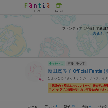
トップ
Market
ファンティアに登録して
新田
真優子
」
全年齢向け
声優・歌い手
新田真優子 Official Fanti
ひよっこまゆさん🐥 シンガーソングライタ
21
【更新が1ヶ月以上されていません】審査等の影
ファンクラブの更新がされない可能性があります
プラン
投稿
商品
ホーム
バック
4
45
6