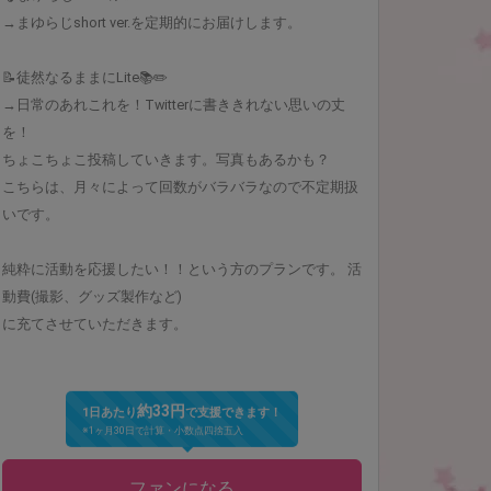
→まゆらじshort ver.を定期的にお届けします。
📝徒然なるままにLite📚✏️
→日常のあれこれを！Twitterに書ききれない思いの丈
を！
ちょこちょこ投稿していきます。写真もあるかも？
こちらは、月々によって回数がバラバラなので不定期扱
いです。
純粋に活動を応援したい！！という方のプランです。 活
動費(撮影、グッズ製作など)
に充てさせていただきます。
約33円
1日あたり
で支援できます！
※1ヶ月30日で計算・小数点四捨五入
ファンになる