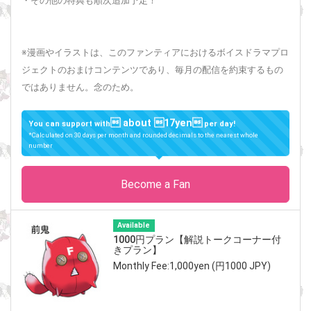
・その他の特典も順次追加予定！
※漫画やイラストは、このファンティアにおけるボイスドラマプロ
ジェクトのおまけコンテンツであり、毎月の配信を約束するもの
ではありません。念のため。
 about 17yen
You can support with
per day!
*Calculated on 30 days per month and rounded decimals to the nearest whole
number
Become a Fan
Available
1000円プラン【解説トークコーナー付
きプラン】
Monthly Fee:1,000yen (円1000 JPY)