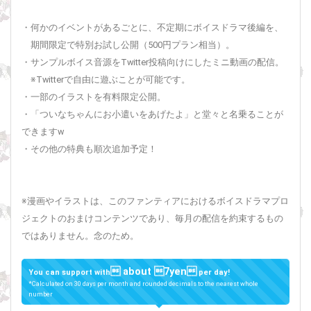
・何かのイベントがあるごとに、不定期にボイスドラマ後編を、
期間限定で特別お試し公開（500円プラン相当）。
・サンプルボイス音源をTwitter投稿向けにしたミニ動画の配信。
※Twitterで自由に遊ぶことが可能です。
・一部のイラストを有料限定公開。
・「ついなちゃんにお小遣いをあげたよ」と堂々と名乗ることが
できますw
・その他の特典も順次追加予定！
※漫画やイラストは、このファンティアにおけるボイスドラマプロ
ジェクトのおまけコンテンツであり、毎月の配信を約束するもの
ではありません。念のため。
 about 7yen
You can support with
per day!
*Calculated on 30 days per month and rounded decimals to the nearest whole
number