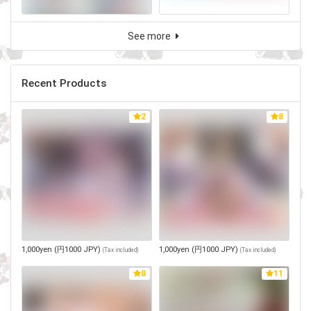
See more
Recent Products
2
8
1,000yen (円1000 JPY)
1,000yen (円1000 JPY)
(
Tax included
)
(
Tax included
)
8
11