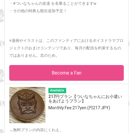
・#ついなちゃんの友達 を名乗ることができますw
・その他の特典も順次追加予定！
※漫画やイラストは、このファンティアにおけるボイスドラマプロ
ジェクトのおまけコンテンツであり、毎月の配信を約束するもの
ではありません。念のため。
Become a Fan
Available
217円プラン【ついなちゃんにお小遣い
をあげようプラン】
Monthly Fee:217yen (円217 JPY)
→無料プランの内容にくわえ、