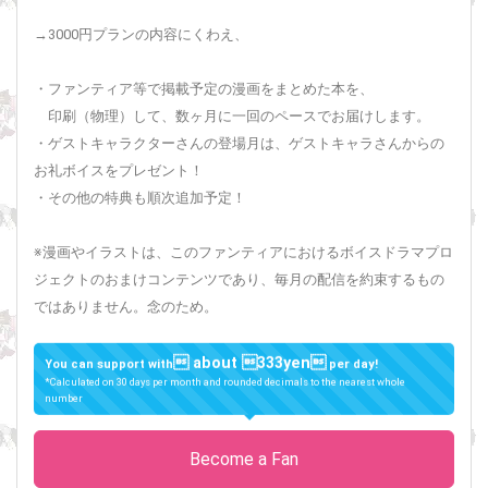
→3000円プランの内容にくわえ、
・ファンティア等で掲載予定の漫画をまとめた本を、
印刷（物理）して、数ヶ月に一回のペースでお届けします。
・ゲストキャラクターさんの登場月は、ゲストキャラさんからの
お礼ボイスをプレゼント！
・その他の特典も順次追加予定！
※漫画やイラストは、このファンティアにおけるボイスドラマプロ
ジェクトのおまけコンテンツであり、毎月の配信を約束するもの
ではありません。念のため。
 about 333yen
You can support with
per day!
*Calculated on 30 days per month and rounded decimals to the nearest whole
number
Become a Fan