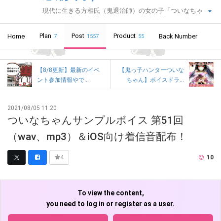
現代に生きる方相氏（鬼退治師）の女の子「ついなちゃ
ん」の愉快な妖怪退治物語。CVに門脇舞以さんを迎え、オ
リジナルボイスドラマを毎月配信中です！コースにより、
Plan
ボイスドラマに加え、フリートークコーナーや追加音源、
Post
Product
Home
Back Number
7
1557
55
追加イラストなどなど、各種特典のダウンロードあり！※つ
いなちゃんは、静岡・紅冨台寺、奈良・吉祥草寺、栃木・
大前神社節分大祭・節分講社公認萌えキャラクターです。
【8/8更新】最新のイベ
【鬼っ子ハンターついな
ント参加情報やで...
ちゃん】ボイスドラ...
2021/08/05 11:20
ついなちゃんサンプルボイス 第51回
（wav、mp3）＆iOS向け着信音配布！
10
4
To view the content,
you need to log in or register as a user.