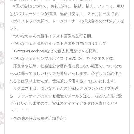
※回が進むにつれて、お礼以外に、挨拶、甘え、ツッコミ、罵り
などバリエーションが増加。配信目安は１、２ヶ月に一度です。
・ボイスドラマの脚本、トークコーナーの構成台本のpdfをプレゼ
ント。
・ついなちゃんの新作イラスト画像も先行公開。
・ついなちゃん漫画やイラスト画像を自由に切り出して、
TwitterやFacebookなどで個人利用ができる権利。
・ついなちゃんサンプルボイス（exVOICE）のリクエスト権。
序良俗や法律、社会通念や著作権に反しない範囲で、ついなち
ゃんに喋ってほしいセリフを募集いたします。必ずしも台詞化さ
れるとは限りませんが、優先的に採用するようにいたします。
リクエストは、ついなちゃんのTwitterアカウントにリプを送
る、ファンティアのメッセ機能でメールを送る、などの方法で受
け付けいたしますので、皆様のアイディアをぜひお寄せくださ
い！！！！
・その他の特典も順次追加予定！