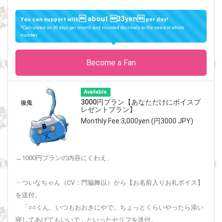
 about 33yen
You can support with
per day!
*Calculated on 30 days per month and rounded decimals to the nearest whole
number
Become a Fan
Available
3000円プラン【あなただけにボイスプ
レゼントプラン】
Monthly Fee:3,000yen (円3000 JPY)
→1000円プランの内容にくわえ、
・ついなちゃん（CV：門脇舞以）から【お名前入りお礼ボイス】
を送付。
「○○くん、いつもおおきにやで。ちょっとくらいやったら添い
寝してあげてもいいで」といったセリフを送付。