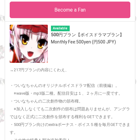
Become a Fan
Available
500円プラン【ボイスドラマプラン】
Monthly Fee:500yen (円500 JPY)
→217円プランの内容にくわえ、
・ついなちゃんのオリジナルボイスドラマ配信（前後編）。
※wave版・mp3版二種。配信目安は１、２ヶ月に一度です。
・ついなちゃんの二次創作物の頒布権。
※加入しなくても二次創作の頒布は問題ありませんが、アングラ
ではなく正式に二次創作を頒布する権利をGETできます。
・500円プラン向けのextraボーナス・ボイス５種を毎月GETできま
す。