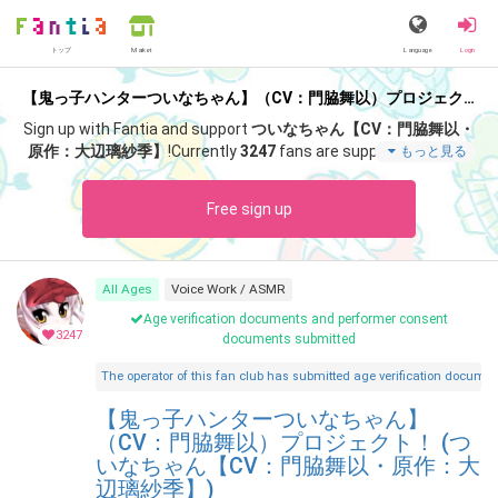
トップ
Language
Login
Market
【鬼っ子ハンターついなちゃん】（CV：門脇舞以）プロジェクト！ (ついなちゃん【CV：門脇舞以・原作：大辺璃紗季】)
Sign up with Fantia and support
ついなちゃん【CV：門脇舞以・
原作：大辺璃紗季】
!
Currently
3247
fans are supporting.
In つい
もっと見る
なちゃん【CV：門脇舞以・原作：大辺璃紗季】 fan club "
ついな
ちゃん【CV：門脇舞以・原作：大辺璃紗季】
", you can enjoy sp
Free sign up
ecial content such as "
【秋季限定】切り絵ついなちゃん御朱印
（秋）🌟授与開始❣️【紅冨台寺様】
".
All Ages
Voice Work / ASMR
Age verification documents and performer consent
3247
documents submitted
The operator of this fan club has submitted age verification document
【鬼っ子ハンターついなちゃん】
（CV：門脇舞以）プロジェクト！ (つ
いなちゃん【CV：門脇舞以・原作：大
辺璃紗季】)