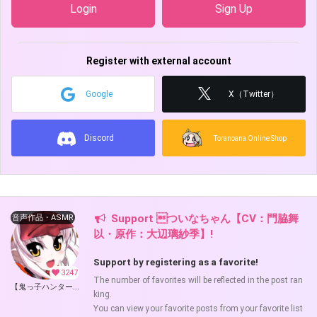
Login
Sign Up
Register with external account
Google
X（Twitter）
Discord
Toranoana Online Shop
Support ついなちゃん【CV：門脇舞
音声作品・ASMR
以・原作：大辺璃紗季】!
Support by registering as a favorite!
3247
The number of favorites will be reflected in the post ran
【鬼っ子ハンターついなちゃん】（CV：門脇舞以）プロジェクト！ (ついなちゃん【CV：門脇舞以・原作：大辺璃紗季】)
king.
You can view your favorite posts from your favorite list