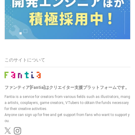
このサイトについて
ファンティア[Fantia]はクリエイター支援プラットフォームです。
Fantia is a service for creators from various fields such as illustrators, mang
a artists, cosplayers, game creators, VTubers
to obtain the funds necessary
for their creative activities.
Anyone can sign up for free and get support from fans who want to support y
ou.