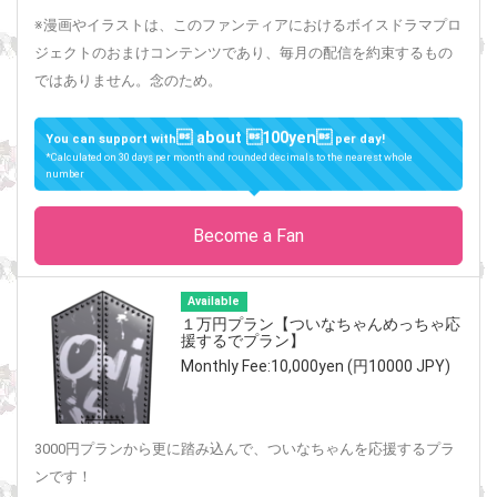
※漫画やイラストは、このファンティアにおけるボイスドラマプロ
ジェクトのおまけコンテンツであり、毎月の配信を約束するもの
ではありません。念のため。
 about 100yen
You can support with
per day!
*Calculated on 30 days per month and rounded decimals to the nearest whole
number
Become a Fan
Available
１万円プラン【ついなちゃんめっちゃ応
援するでプラン】
Monthly Fee:10,000yen (円10000 JPY)
3000円プランから更に踏み込んで、ついなちゃんを応援するプラ
ンです！