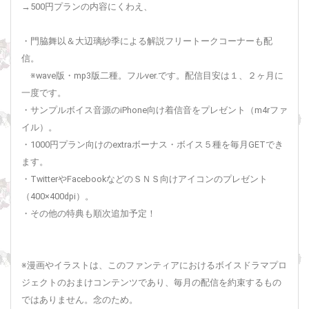
→500円プランの内容にくわえ、
・門脇舞以＆大辺璃紗季による解説フリートークコーナーも配
信。
※wave版・mp3版二種。フルver.です。配信目安は１、２ヶ月に
一度です。
・サンプルボイス音源のiPhone向け着信音をプレゼント（m4rファ
イル）。
・1000円プラン向けのextraボーナス・ボイス５種を毎月GETでき
ます。
・TwitterやFacebookなどのＳＮＳ向けアイコンのプレゼント
（400×400dpi）。
・その他の特典も順次追加予定！
※漫画やイラストは、このファンティアにおけるボイスドラマプロ
ジェクトのおまけコンテンツであり、毎月の配信を約束するもの
ではありません。念のため。