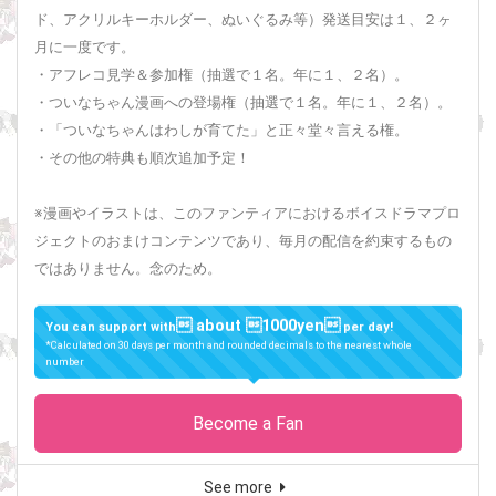
ド、アクリルキーホルダー、ぬいぐるみ等）発送目安は１、２ヶ
月に一度です。
・アフレコ見学＆参加権（抽選で１名。年に１、２名）。
・ついなちゃん漫画への登場権（抽選で１名。年に１、２名）。
・「ついなちゃんはわしが育てた」と正々堂々言える権。
・その他の特典も順次追加予定！
※漫画やイラストは、このファンティアにおけるボイスドラマプロ
ジェクトのおまけコンテンツであり、毎月の配信を約束するもの
ではありません。念のため。
 about 1000yen
You can support with
per day!
*Calculated on 30 days per month and rounded decimals to the nearest whole
number
Become a Fan
See more