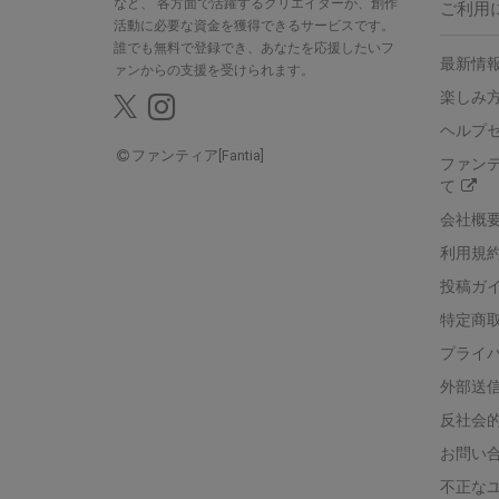
など、
各方面で活躍するクリエイターが、創作
ご利用
活動に必要な資金を獲得できるサービスです。
誰でも無料で登録でき、あなたを応援したいフ
最新情報
ァンからの支援を受けられます。
楽しみ
ヘルプ
ファンティア[Fantia]
ファン
て
会社概
利用規
投稿ガ
特定商
プライ
外部送
反社会
お問い
不正な