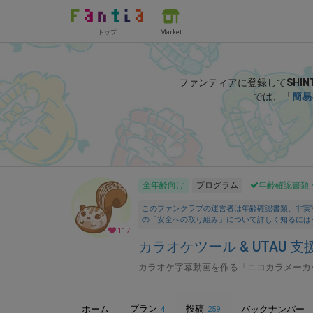
トップ
Market
ファンティアに登録して
SHI
では、「
簡易
全年齢向け
プログラム
年齢確認書類
このファンクラブの運営者は年齢確認書類、非実
の「安全への取り組み」について詳しく知るには
117
カラオケツール & UTAU 支援
カラオケ字幕動画を作る「ニコカラメーカー
プラン
投稿
ホーム
バックナンバー
4
259