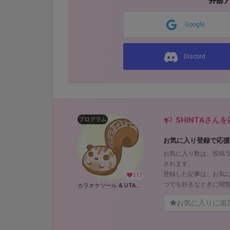
外部
Google
Discord
SHINTAさん
プログラム
お気に入り登録で応援
お気に入り数は、投稿
されます。
登録した記事は、お気
117
つでも好きなときに閲
カラオケツール & UTAU 支援ツール (SHINTA)
お気に入りに追