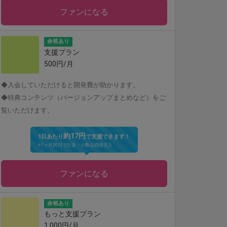
ファンになる
余裕あり
支援プラン
500円/月
◆入会していただけると開発費が助かります。
◆特典コンテンツ（バージョンアップまとめなど）をご
覧いただけます。
約17円
1日あたり
で支援できます！
※1ヶ月30日で計算・小数点四捨五入
ファンになる
余裕あり
もっと支援プラン
1,000円/月