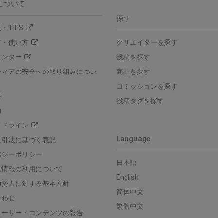
について
探す
・TIPS
方・使い方
クリエイターを探す
センター
投稿を探す
ティアの安全への取り組みについ
商品を探す
コミッションを探す
要
投稿タグを探す
約
イドライン
Language
取引法に基づく表記
バシーポリシー
日本語
信情報の利用について
English
的勢力に対する基本方針
简体中文
合わせ
繁體中文
ユーザー・コンテンツの報告