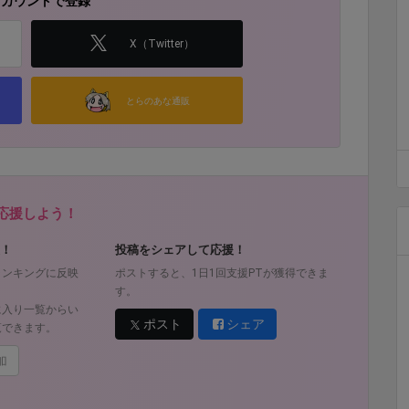
アカウントで登録
X（Twitter）
とらのあな通販
を応援しよう！
！
投稿をシェアして応援！
ランキングに反映
ポストすると、1日1回支援PTが獲得できま
す。
に入り一覧からい
ポスト
シェア
覧できます。
加