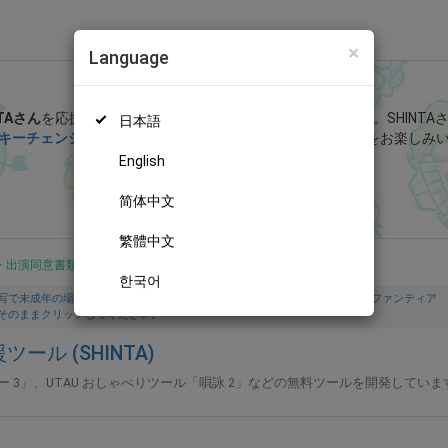
×
Language
カラオケツール & UTAU 支援ツール (SHINTA)
NTAさん
を応援しよう！
現在
117人のファン
が応援しています。
SHINT
日本語
キーチェンジャー Ver 1.17 公開
」などの特別なコンテンツをお楽しみ
English
無料新規登録
简体中文
繁體中文
・出演同意書類提出済
한국어
写で未成年の場合は親権者または保護者の同意書を提出しています。また、ファンティア
そのままクリックしてください。
ツール (SHINTA)
 3」、UTAU おしゃべりツール「唄詠 2」などの無料ツールを開発していま