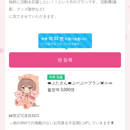
純粋に活動を応援したい！！という方のプランです。 活動費(撮
影、グッズ製作など)
に充てさせていただきます。
약 33 엔
하루
지원가능합니다.
※ 1개월 30일 기준, 소수점 반올림
팬 등록
여유 있음
🐖ぶたさん🐖ぶーぶープラン💓≫📣
월정액 3,000엔
📸限定写真投稿🎞
→他のSNSでの掲載のないお写真を不定期にUPしていきます🐥