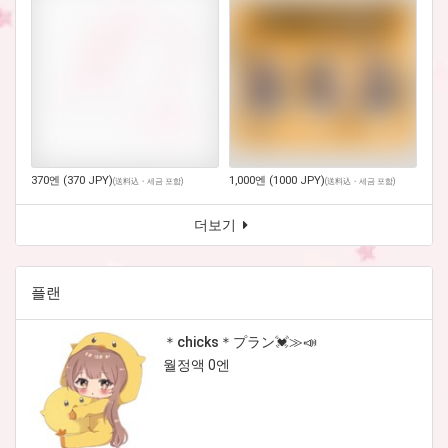
370엔 (370 JPY)
1,000엔 (1000 JPY)
(
送料込・세금 포함
)
(
送料込・세금 포함
)
더보기
플랜
＊chicks＊プラン💓≫📣
월정액 0엔