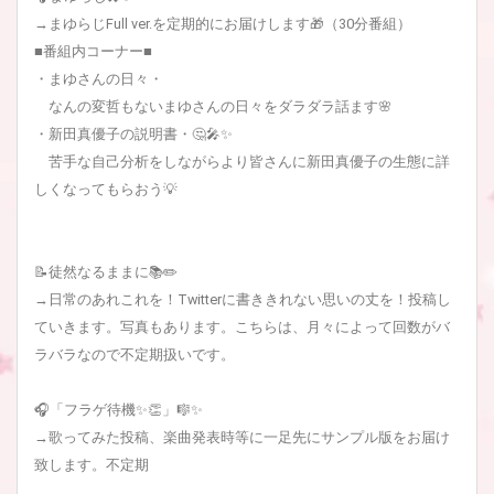
→まゆらじFull ver.を定期的にお届けします🎁（30分番組）
■番組内コーナー■
・まゆさんの日々・
なんの変哲もないまゆさんの日々をダラダラ話ます🌸
・新田真優子の説明書・🤔🎤✨
苦手な自己分析をしながらより皆さんに新田真優子の生態に詳
しくなってもらおう💡
📝徒然なるままに📚✏️
→日常のあれこれを！Twitterに書ききれない思いの丈を！投稿し
ていきます。写真もあります。こちらは、月々によって回数がバ
ラバラなので不定期扱いです。
🎧「フラゲ待機✨👏」🎼✨
→歌ってみた投稿、楽曲発表時等に一足先にサンプル版をお届け
致します。不定期