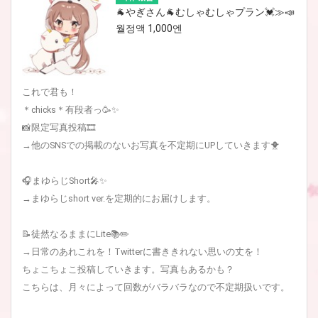
🐐やぎさん🐐むしゃむしゃプラン💓≫📣
월정액 1,000엔
これで君も！
＊chicks＊有段者っ🥳✨
📸限定写真投稿🎞
→他のSNSでの掲載のないお写真を不定期にUPしていきます🐥
🎧まゆらじShort🎤✨
→まゆらじshort ver.を定期的にお届けします。
📝徒然なるままにLite📚✏️
→日常のあれこれを！Twitterに書ききれない思いの丈を！
ちょこちょこ投稿していきます。写真もあるかも？
こちらは、月々によって回数がバラバラなので不定期扱いです。