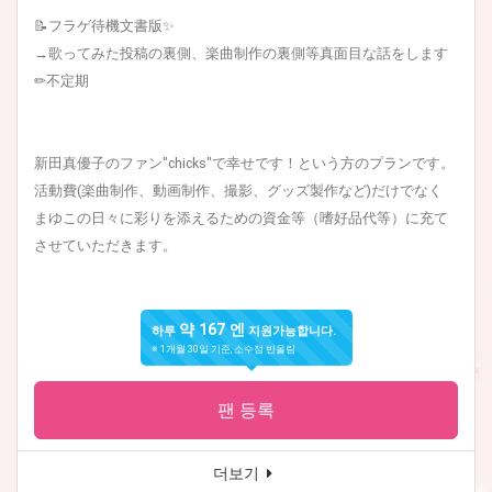
📝フラゲ待機文書版✨
→歌ってみた投稿の裏側、楽曲制作の裏側等真面目な話をします
✏︎不定期
新田真優子のファン"chicks"で幸せです！という方のプランです。
活動費(楽曲制作、動画制作、撮影、グッズ製作など)だけでなく
まゆこの日々に彩りを添えるための資金等（嗜好品代等）に充て
させていただきます。
약 167 엔
하루
지원가능합니다.
※ 1개월 30일 기준, 소수점 반올림
팬 등록
더보기