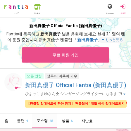
トップ
Language
로그인
Market
新田真優子 Official Fantia (新田真優子)
Fantia에 등록하고
新田真優子 님
을 응원해 보세요.
현재
21 명의 팬
이 응원 중입니다.
新田真優子 팬클럽 「
新田真優子
」 에서는 「
文
もっと見る
章書く仕事した。
」 등 스페셜 콘텐츠를 즐기실 수 있습니다.
무료 회원 가입
모든 연령
성우/아마추어 가수
新田真優子 Official Fantia (新田真優子)
21
ひよっこまゆさん🐥 シンガーソングライターになるまで🎼
🎹
【팬클럽 업데이트에 관한 공지】 팬클럽이 1개월 이상 업데이트되지 않았
플랜
포스팅
상품
홈
지난호
4
45
6