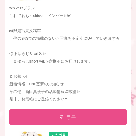
*chikcs*プラン
これで君も＊chicks＊メンバー✨💓
📸限定写真投稿🎞
→他のSNSでの掲載のないお写真を不定期にUPしていきます🐥
🎧まゆらじShort🎤✨
→まゆらじshort ver.を定期的にお届けします。
📝お知らせ
新着情報、SNS更新のお知らせ
その他、新田真優子の活動情報満載🆕✨
是非、お気軽にご登録ください❣️
팬 등록
여유 있음