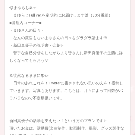
🎧まゆらじ🎤✨
→まゆらじFull ver.を定期的にお届けします🎁（30分番組）
■番組内コーナー■
・まゆさんの日々・
なんの変哲もないまゆさんの日々をダラダラ話ます🌸
・新田真優子の説明書・🤔🎤✨
苦手な自己分析をしながらより皆さんに新田真優子の生態に詳
しくなってもらおう💡
📝徒然なるままに📚✏️
→日常のあれこれを！Twitterに書ききれない思いの丈を！投稿し
ていきます。写真もあります。こちらは、月々によって回数がバ
ラバラなので不定期扱いです。
新田真優子の活動を支えたい！という方のプランです✨
頂いたお金は、活動費(楽曲制作、動画制作、撮影、グッズ製作な