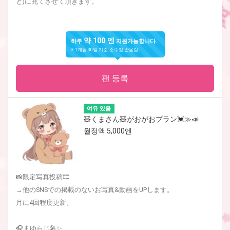
ど)に充てさせて頂きます。
약 100 엔
하루
지원가능합니다.
※ 1개월 30일 기준, 소수점 반올림
팬 등록
여유 있음
🧸くまさん🧸がおがおプラン💓≫📣
월정액 5,000엔
📸限定写真投稿🎞
→他のSNSでの掲載のないお写真&動画をUPします。
月に4回程度更新。
🎧まゆらじ🎤✨