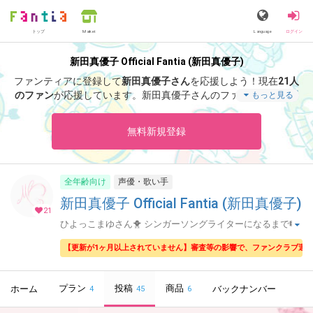
トップ
Language
ログイン
Market
新田真優子 Official Fantia (新田真優子)
ファンティアに登録して
新田真優子さん
を応援しよう！
現在
21人
のファン
が応援しています。
新田真優子さんのファンクラブ「
新
もっと見る
田真優子
」では、「
文章書く仕事した。
」などの特別なコンテン
ツをお楽しみいただけます。
無料新規登録
全年齢向け
声優・歌い手
新田真優子 Official Fantia (新田真優子)
21
ひよっこまゆさん🐥 シンガーソングライターになるまで🎼
🎹
【更新が1ヶ月以上されていません】審査等の影響で、ファンクラブ運
プラン
投稿
商品
ホーム
バックナンバー
4
45
6