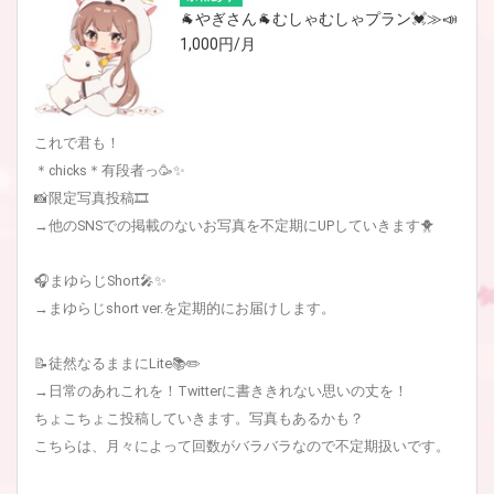
🐐やぎさん🐐むしゃむしゃプラン💓≫📣
1,000円/月
これで君も！
＊chicks＊有段者っ🥳✨
📸限定写真投稿🎞
→他のSNSでの掲載のないお写真を不定期にUPしていきます🐥
🎧まゆらじShort🎤✨
→まゆらじshort ver.を定期的にお届けします。
📝徒然なるままにLite📚✏️
→日常のあれこれを！Twitterに書ききれない思いの丈を！
ちょこちょこ投稿していきます。写真もあるかも？
こちらは、月々によって回数がバラバラなので不定期扱いです。