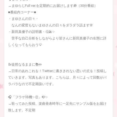
→まゆらじFull ver.を定期的にお届けします🎁（30分番組）
■番組内コーナー■
・まゆさんの日々・
なんの変哲もないまゆさんの日々をダラダラ話ます🌸
・新田真優子の説明書・🤔🎤✨
苦手な自己分析をしながらより皆さんに新田真優子の生態に詳
しくなってもらおう💡
📝徒然なるままに📚✏️
→日常のあれこれを！Twitterに書ききれない思いの丈を！投稿し
ていきます。写真もあります。こちらは、月々によって回数がバ
ラバラなので不定期扱いです。
🎧「フラゲ待機✨👏」🎼✨
→歌ってみた投稿、楽曲発表時等に一足先にサンプル版をお届け
致します。不定期