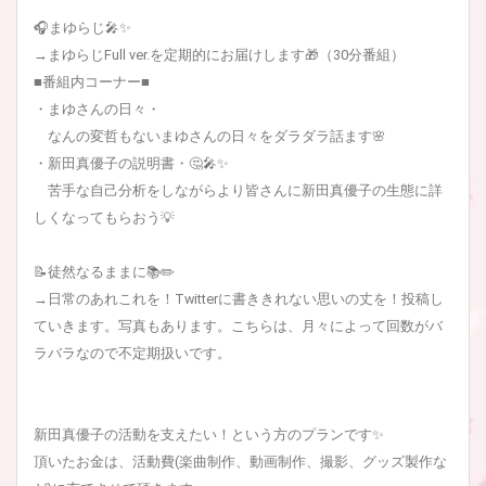
🎧まゆらじ🎤✨
→まゆらじFull ver.を定期的にお届けします🎁（30分番組）
■番組内コーナー■
・まゆさんの日々・
なんの変哲もないまゆさんの日々をダラダラ話ます🌸
・新田真優子の説明書・🤔🎤✨
苦手な自己分析をしながらより皆さんに新田真優子の生態に詳
しくなってもらおう💡
📝徒然なるままに📚✏️
→日常のあれこれを！Twitterに書ききれない思いの丈を！投稿し
ていきます。写真もあります。こちらは、月々によって回数がバ
ラバラなので不定期扱いです。
新田真優子の活動を支えたい！という方のプランです✨
頂いたお金は、活動費(楽曲制作、動画制作、撮影、グッズ製作な