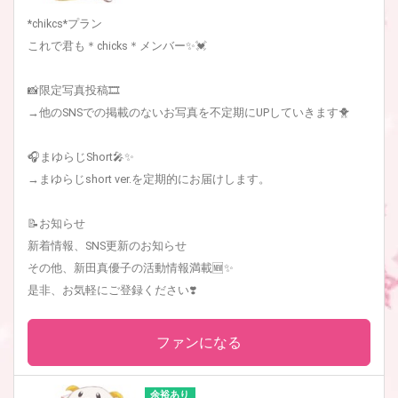
*chikcs*プラン
これで君も＊chicks＊メンバー✨💓
📸限定写真投稿🎞
→他のSNSでの掲載のないお写真を不定期にUPしていきます🐥
🎧まゆらじShort🎤✨
→まゆらじshort ver.を定期的にお届けします。
📝お知らせ
新着情報、SNS更新のお知らせ
その他、新田真優子の活動情報満載🆕✨
是非、お気軽にご登録ください❣️
ファンになる
余裕あり