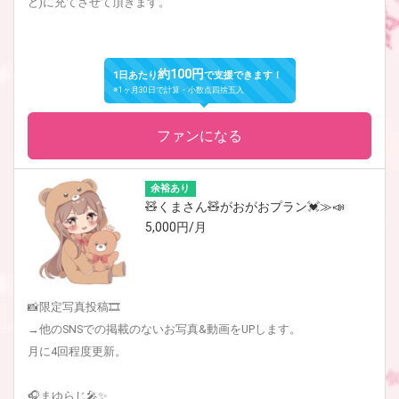
ど)に充てさせて頂きます。
約100円
1日あたり
で支援できます！
※1ヶ月30日で計算・小数点四捨五入
ファンになる
余裕あり
🧸くまさん🧸がおがおプラン💓≫📣
5,000円/月
📸限定写真投稿🎞
→他のSNSでの掲載のないお写真&動画をUPします。
月に4回程度更新。
🎧まゆらじ🎤✨