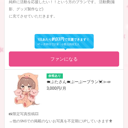
純粋に活動を応援したい！！という方のプランです。 活動費(撮
影、グッズ製作など)
に充てさせていただきます。
約33円
1日あたり
で支援できます！
※1ヶ月30日で計算・小数点四捨五入
ファンになる
余裕あり
🐖ぶたさん🐖ぶーぶープラン💓≫📣
3,000円/月
📸限定写真投稿🎞
→他のSNSでの掲載のないお写真を不定期にUPしていきます🐥