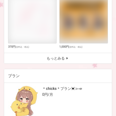
370円
1,000円
(
送料込・税込
)
(
送料込・税込
)
もっとみる
プラン
＊chicks＊プラン💓≫📣
0円/月