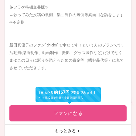
📝フラゲ待機文書版✨
→歌ってみた投稿の裏側、楽曲制作の裏側等真面目な話をします
✏︎不定期
新田真優子のファン"chicks"で幸せです！という方のプランです。
活動費(楽曲制作、動画制作、撮影、グッズ製作など)だけでなく
まゆこの日々に彩りを添えるための資金等（嗜好品代等）に充て
させていただきます。
約167円
1日あたり
で支援できます！
※1ヶ月30日で計算・小数点四捨五入
ファンになる
もっとみる