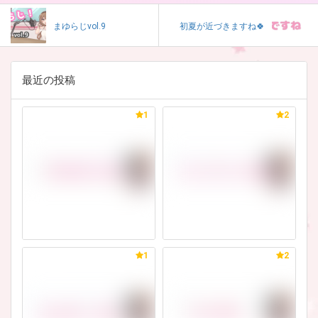
まゆらじvol.9
初夏が近づきますね🍀
最近の投稿
1
2
1
2