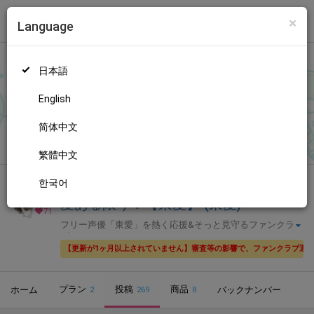
×
Language
トップ
Language
ログイン
Market
愛ある限り！【東愛】 (東愛)
日本語
ファンティアに登録して
東愛さん
を応援しよう！
現在
71人のファ
ン
が応援しています。
東愛さんのファンクラブ「
東愛
」では、
もっと見る
English
「
明日は
」などの特別なコンテンツをお楽しみいただけます。
简体中文
無料新規登録
繁體中文
한국어
全年齢向け
声優・歌い手
愛ある限り！【東愛】 (東愛)
71
フリー声優「東愛」を熱く応援&そっと見守るファンクラ
ブ
【更新が1ヶ月以上されていません】審査等の影響で、ファンクラブ運
プラン
投稿
商品
ホーム
バックナンバー
2
269
8