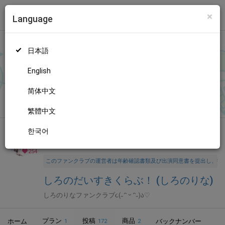
×
Language
トップ
Language
ログイン
Market
しろのだいすきくらぶ！ (しろのりな)
日本語
ファンティアに登録して
しろのりなさん
を応援しよう！
現在
254
人のファン
が応援しています。
しろのりなさんのファンクラブ
もっと見る
English
「
しろのりな
」では、「
ありがとう！🎀
」などの特別なコンテン
ツをお楽しみいただけます。
简体中文
無料新規登録
繁體中文
한국어
全年齢向け
アイドル
年齢確認書類・出演同意書類提出済
254
このファンクラブの運営者は年齢確認書類及び出演同意書を提出し、投
しろのだいすきくらぶ！ (しろのりな)
しろのりなファンクラブ૮(˶ᵔ ᵕ ᵔ˶)ა♡
プラン
投稿
商品
ホーム
バックナンバー
1
172
2