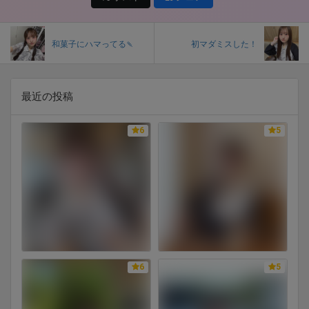
和菓子にハマってる🍡
初マダミスした！
最近の投稿
6
5
6
5