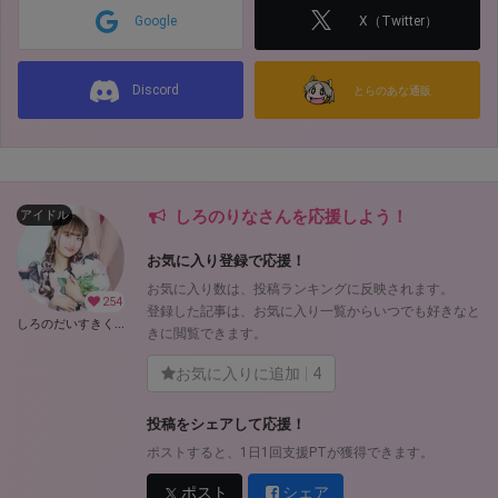
Google
X（Twitter）
Discord
とらのあな通販
しろのりなさんを応援しよう！
アイドル
お気に入り登録で応援！
お気に入り数は、投稿ランキングに反映されます。
254
登録した記事は、お気に入り一覧からいつでも好きなと
しろのだいすきくらぶ！ (しろのりな)
きに閲覧できます。
お気に入りに追加
4
投稿をシェアして応援！
ポストすると、1日1回支援PTが獲得できます。
ポスト
シェア