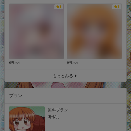
1
1
0円
0円
(
税込
)
(
税込
)
もっとみる
プラン
無料プラン
0円/月