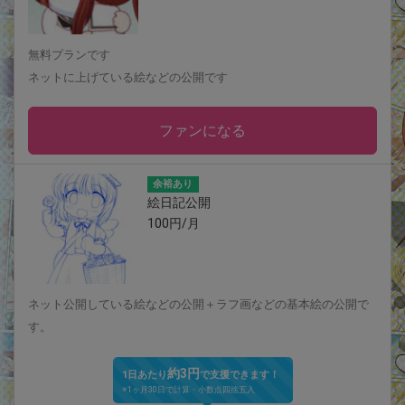
無料プランです
ネットに上げている絵などの公開です
ファンになる
余裕あり
絵日記公開
100円/月
ネット公開している絵などの公開＋ラフ画などの基本絵の公開で
す。
約3円
1日あたり
で支援できます！
※1ヶ月30日で計算・小数点四捨五入