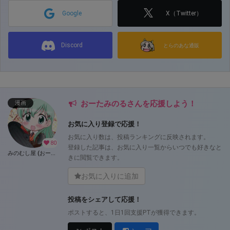
Google
X（Twitter）
Discord
とらのあな通販
おーたみのるさんを応援しよう！
漫画
お気に入り登録で応援！
お気に入り数は、投稿ランキングに反映されます。
80
登録した記事は、お気に入り一覧からいつでも好きなと
みのむし屋 (おーたみのる)
きに閲覧できます。
お気に入りに追加
投稿をシェアして応援！
ポストすると、1日1回支援PTが獲得できます。