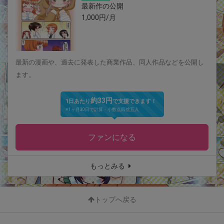
最新作の公開
1,000円/月
最新の漫画や、過去に発表した商業作品、同人作品などを公開し
ます。
約33円
1日あたり
で支援できます！
※1ヶ月30日で計算・小数点四捨五入
ファンになる
もっとみる
トップへ戻る