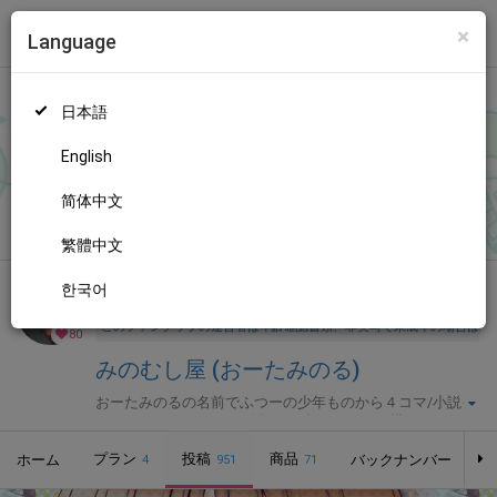
×
Language
トップ
Language
ログイン
Market
みのむし屋 (おーたみのる)
日本語
ファンティアに登録して
おーたみのるさん
を応援しよう！
現在
80
人のファン
が応援しています。
おーたみのるさんのファンクラブ
もっと見る
English
「
おーたみのる
」では、「
とべとべメリュジーヌちゃん新作第５
話
」などの特別なコンテンツをお楽しみいただけます。
简体中文
無料新規登録
繁體中文
한국어
全年齢向け
漫画
年齢確認書類・出演同意書類提出済
このファンクラブの運営者は年齢確認書類、非実写で未成年の場合は親
80
みのむし屋 (おーたみのる)
おーたみのるの名前でふつーの少年ものから４コマ/小説イ
ラスト/アンソロジーと節操なく色んなものを描いていま
す。サークルみのむし屋で同人活動してます。
プラン
投稿
商品
ホーム
バックナンバー
4
951
71