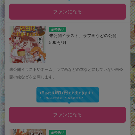
ファンになる
余裕あり
未公開イラスト、ラフ画などの公開
500円/月
未公開イラストやネーム、ラフ画などの本などにしていない未公
開の絵などを公開します。
約17円
1日あたり
で支援できます！
※1ヶ月30日で計算・小数点四捨五入
ファンになる
余裕あり