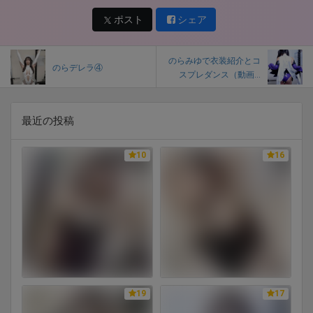
ポスト
シェア
のらみゆで衣装紹介とコ
のらデレラ④
スプレダンス（動画...
最近の投稿
10
16
19
17