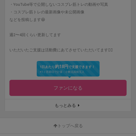
・YouTube等で公開しないコスプレ筋トレの動画や写真
・コスプレ筋トレの最新画像や未公開画像
などを投稿します😆
週2〜4回くらい更新してます
いただいたご支援は活動費にあてさせていただいてます🙇‍♀️
約18円
1日あたり
で支援できます！
※1ヶ月30日で計算・小数点四捨五入
ファンになる
もっとみる
トップへ戻る