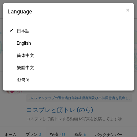
×
Language
トップ
Language
ログイン
Market
コスプレと筋トレ (のら)
日本語
ファンティアに登録して
のらさん
を応援しよう！
現在
17091人の
ファン
が応援しています。
のらさんのファンクラブ「
のら
」で
もっと見る
English
は、「
このコスプレは！？②
」などの特別なコンテンツをお楽し
みいただけます。
简体中文
無料新規登録
繁體中文
한국어
全年齢向け
コスプレ
年齢確認書類・出演同意書類提出済
17.1K
このファンクラブの運営者は年齢確認書類及び出演同意書を提出し、投
コスプレと筋トレ (のら)
コスプレして筋トレする動画や写真を投稿してます😆
プラン
投稿
商品
ホーム
バックナンバー
2
483
6