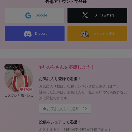
外部アカウントで登録
Google
X（Twitter）
Discord
とらのあな通販
のらさんを応援しよう！
コスプレ
お気に入り登録で応援！
お気に入り数は、投稿ランキングに反映されます。
17091
登録した記事は、お気に入り一覧からいつでも好きなと
コスプレと筋トレ (のら)
きに閲覧できます。
お気に入りに追加
13
投稿をシェアして応援！
ポストすると、1日1回支援PTが獲得できます。