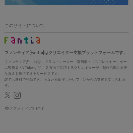
このサイトについて
ファンティア[Fantia]はクリエイター支援プラットフォームです。
ファンティア[Fantia]は、イラストレーター・漫画家・コスプレイヤー・ゲー
ム製作者・VTuberなど、
各方面で活躍するクリエイターが、創作活動に必要
な資金を獲得できるサービスです。
誰でも無料で登録でき、あなたを応援したいファンからの支援を受けられま
す。
ファンティア[Fantia]