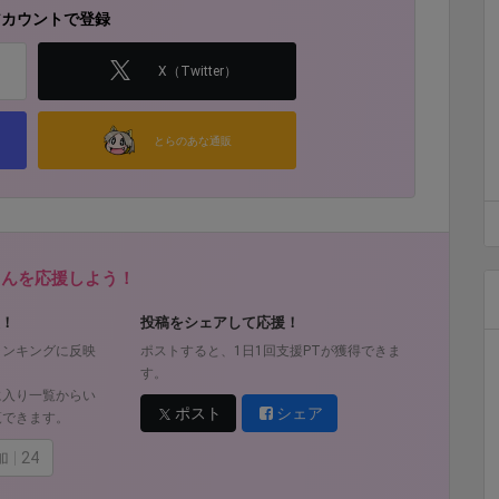
アカウントで登録
X（Twitter）
とらのあな通販
fさんを応援しよう！
！
投稿をシェアして応援！
ランキングに反映
ポストすると、1日1回支援PTが獲得できま
す。
に入り一覧からい
ポスト
シェア
覧できます。
加
24