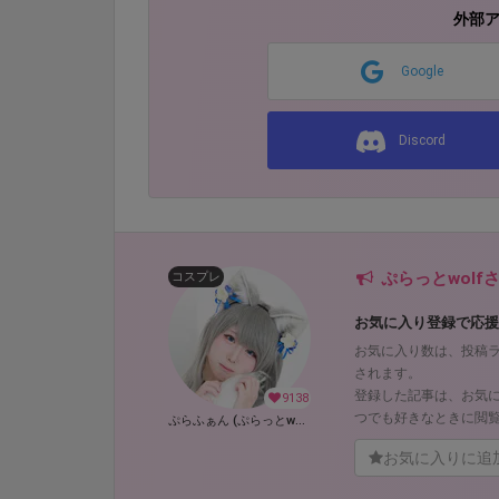
外部
Google
Discord
ぷらっとwol
コスプレ
お気に入り登録で応援
お気に入り数は、投稿
されます。
登録した記事は、お気
9138
つでも好きなときに閲
ぷらふぁん (ぷらっとwolf)
お気に入りに追