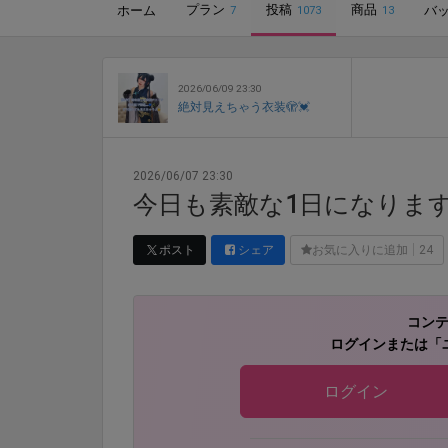
プラン
投稿
商品
ホーム
バ
7
1073
13
2026/06/09 23:30
絶対見えちゃう衣装🫣💓
2026/06/07 23:30
今日も素敵な1日になりますよ
ポスト
シェア
お気に入りに追加
24
コン
ログインまたは「
ログイン