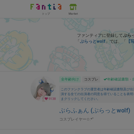
トップ
Market
ファンティアに登録して
ぷらっ
「
ぷらっとwolf
」では、「
【写
全年齢向け
コスプレ
年齢確認書類・
このファンクラブの運営者は年齢確認書類及び出
演する全ての出演者の同意を得ていることを表明
9138
まクリックしてください。
ぷらふぁん (ぷらっとwolf)
コスプレイヤー✩.*˚