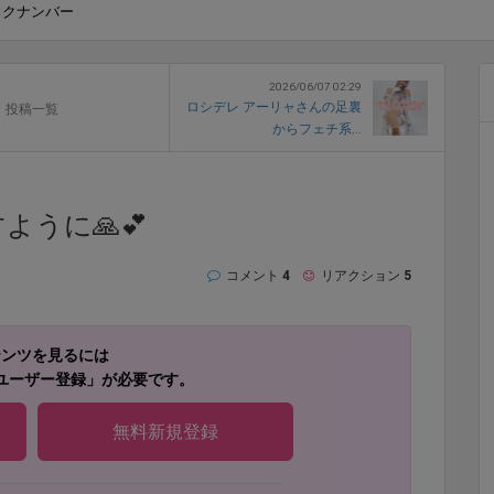
ックナンバー
2026/06/07 02:29
ロシデレ アーリャさんの足裏
投稿一覧
からフェチ系...
うに🙏💕
コメント
4
リアクション
5
テンツを見るには
ユーザー登録」が必要です。
無料新規登録