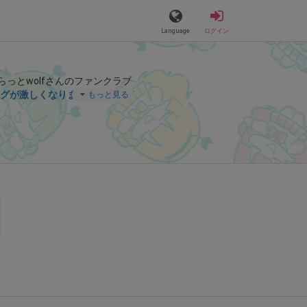
Language
ログイン
らっとwolfさんのファンクラブ
グが激しくなりまた🫣💓
」など
もっと見る