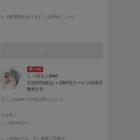
⚠︎ 人数制限があります！ お早めに！(><)
受付停止中
残り4名
しっぽもふplan
3,500円(税込) + 280円(サービス利用手
数料)/月
【 しっぽplanと内容は同じだよ♪ 】
大人気！
しっぽplan🐺✨✨
しっぽplanでは、少し過激な写真や