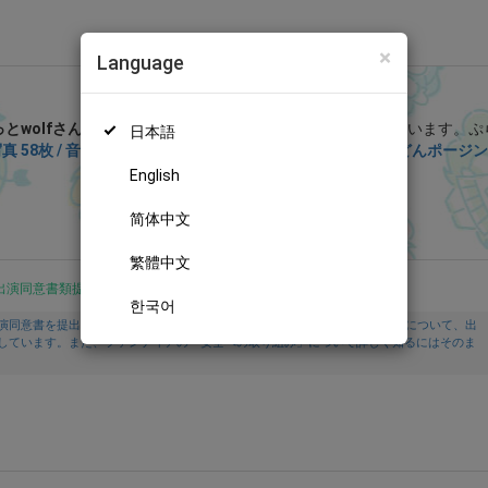
×
Language
ぷらふぁん (ぷらっとwolf)
とwolfさん
を応援しよう！
現在
9138人のファン
が応援しています。
ぷ
日本語
真 58枚 / 音声付き動画1ぷん43秒】一緒に遊んでたらどんどんポージン
の特別なコンテンツをお楽しみいただけます。
English
無料新規登録
简体中文
繁體中文
出演同意書類提出済
한국어
演同意書を提出し、投稿者及び出演者が18歳以上であること、撮影及び投稿について、出
しています。また、ファンティアの「安全への取り組み」について詳しく知るにはそのま