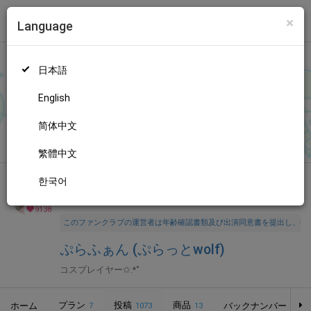
×
Language
トップ
Language
ログイン
Market
ぷらふぁん (ぷらっとwolf)
日本語
ファンティアに登録して
ぷらっとwolfさん
を応援しよう！
現在
9
138人のファン
が応援しています。
ぷらっとwolfさんのファンク
もっと見る
English
ラブ「
ぷらっとwolf
」では、「
【写真 58枚 / 音声付き動画1ぷん
43秒】一緒に遊んでたらどんどんポージングが激しくなりまた🫣
简体中文
無料新規登録
💓
」などの特別なコンテンツをお楽しみいただけます。
繁體中文
한국어
全年齢向け
コスプレ
年齢確認書類・出演同意書類提出済
9138
このファンクラブの運営者は年齢確認書類及び出演同意書を提出し、投
ぷらふぁん (ぷらっとwolf)
コスプレイヤー✩.*˚
プラン
投稿
商品
ホーム
バックナンバー
7
1073
13