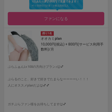
約180円
1日あたり
で支援できます！
※1ヶ月30日で計算・小数点四捨五入
ファンになる
残り1名
オオカミplan
10,000円(税込) + 800円(サービス利用手
数料)/月
ぷらふぁんLv.100の方向けプラン♪🐺💕
ぷらるのこと、好きで好きでたまらなーーーーい！！！
人にオススメplanだよ🐺💕💕
ガチぷらファン様をお待ちしてます🐺💕