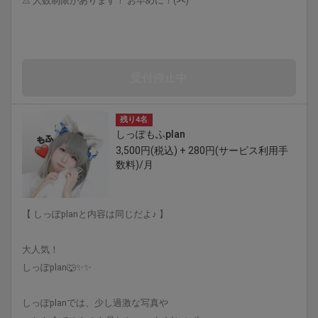
⚠︎ 人数制限があります！ お早めに！(><)
受付停止中
残り4名
しっぽもふplan
3,500円(税込) + 280円(サービス利用手
数料)/月
【 しっぽplanと内容は同じだよ♪ 】
大人気！
しっぽplan🐺✨✨
しっぽplanでは、少し過激な写真や