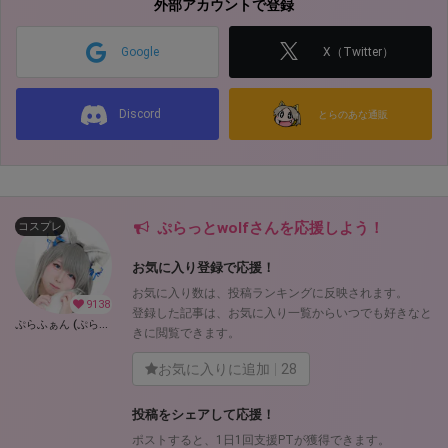
外部アカウントで登録
Google
X（Twitter）
Discord
とらのあな通販
ぷらっとwolfさんを応援しよう！
コスプレ
お気に入り登録で応援！
お気に入り数は、投稿ランキングに反映されます。
9138
登録した記事は、お気に入り一覧からいつでも好きなと
ぷらふぁん (ぷらっとwolf)
きに閲覧できます。
お気に入りに追加
28
投稿をシェアして応援！
ポストすると、1日1回支援PTが獲得できます。