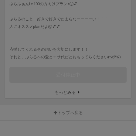
ぷらふぁんLv.100の方向けプラン♪🐺💕
ぷらるのこと、好きで好きでたまらなーーーーい！！！
人にオススメplanだよ🐺💕💕
応援してくれるその想いを大切にします！！
それと、ぷらるへの愛とエサ代だとおもってらください(*≧艸≦)
受付停止中
もっとみる
トップへ戻る