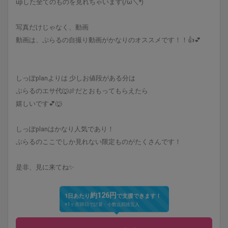
upした全てのものを見れちゃいます(/ω＼*)
写真だけじゃなく、動画
動画は、ぷらるの自撮り動画がかなりのオススメです！！👍💕
しっぽplanよりは 少しお値段がある分は
ぷらるのエサ代🐺🍖だとおもってもらえたら
嬉しいです💕🐺
しっぽplanはかなり人気であり！
ぷらるのここでしか見れない限定ものがたくさんです！
是非、見に来てね✨
約126円
1日あたり
で支援できます！
※1ヶ月30日で計算・小数点四捨五入