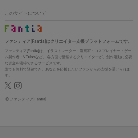
このサイトについて
ファンティア[Fantia]はクリエイター支援プラットフォームです。
ファンティア[Fantia]は、イラストレーター・漫画家・コスプレイヤー・ゲー
ム製作者・VTuberなど、
各方面で活躍するクリエイターが、創作活動に必要
な資金を獲得できるサービスです。
誰でも無料で登録でき、あなたを応援したいファンからの支援を受けられま
す。
ファンティア[Fantia]