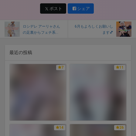
ポスト
シェア
ロシデレ アーリャさん
6月もよろしくお願いし
の足裏からフェチ系...
ます💕
最近の投稿
7
11
14
26