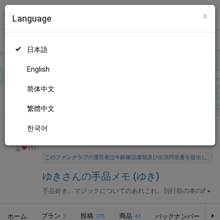
×
Language
トップ
Language
ログイン
Market
ゆきさんの手品メモ (ゆき)
日本語
ファンティアに登録して
ゆきさん
を応援しよう！
現在
111人のフ
ァン
が応援しています。
ゆきさんのファンクラブ「
ゆき
」では、
もっと見る
English
「
【お知らせ】Modern Magic 日本語版 第1巻 刊行しました
」な
どの特別なコンテンツをお楽しみいただけます。
简体中文
無料新規登録
繁體中文
한국어
全年齢向け
アート・デザイン
年齢確認書類・出演同意書類提出済
111
このファンクラブの運営者は年齢確認書類及び出演同意書を提出し、投
ゆきさんの手品メモ (ゆき)
手品好き。マジックについてのあれこれ。刊行前の本の内
容を載せたりとか。
プラン
投稿
商品
ホーム
バックナンバー
2
376
43