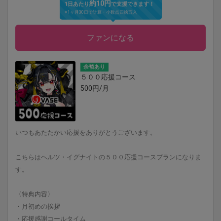
約10円
1日あたり
で支援できます！
※1ヶ月30日で計算・小数点四捨五入
ファンになる
余裕あり
５００応援コース
500円/月
いつもあたたかい応援をありがとうございます。
こちらはヘルツ・イグナイトの５００応援コースプランになりま
す。
〈特典内容〉
・月初めの挨拶
・応援感謝コールタイム