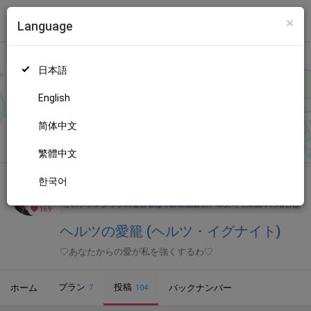
×
Language
トップ
Language
ログイン
Market
ヘルツの愛籠 (ヘルツ・イグナイト)
日本語
ファンティアに登録して
ヘルツ・イグナイトさん
を応援しよう！
現在
169人のファン
が応援しています。
ヘルツ・イグナイトさん
もっと見る
English
のファンクラブ「
ヘルツ・イグナイト
」では、「
３０００応援コ
ース「カレンダーオリジナル画像」「活動支援お礼ボイス」202
简体中文
無料新規登録
6年7月
」などの特別なコンテンツをお楽しみいただけます。
繁體中文
한국어
全年齢向け
VTuber
年齢確認書類・出演同意書類提出済
このファンクラブの運営者は年齢確認書類、非実写で未成年の場合は親
169
ヘルツの愛籠 (ヘルツ・イグナイト)
♡あなたからの愛が私を強くするわ♡
プラン
投稿
ホーム
バックナンバー
7
104